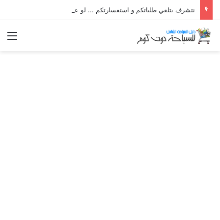
نتشرف بتلقي طلباتكم و استفسارتكم ... لو عندك سؤال او استفسار ماتدرددش فى طلب المساعدة
الق