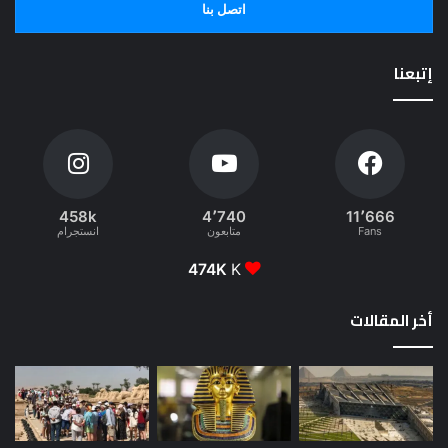
اتصل بنا
إتبعنا
458k
4٬740
11٬666
Fans
متابعون
انستجرام
474K
K
أخر المقالات