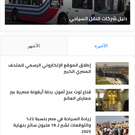
ا
ن
ت
ا
دليل شركات النقل السياحي
د
ا
د
ل
ق
ن
ا
ق
ل
ل
م
الأخيرة
الأشهر
ا
ص
ل
ر
س
ي
إطلاق الموقع الإلكتروني الرسمي للمتحف
ي
ة
المصري الكبير
ا
ح
ي
قناع توت عنخ آمون: رحلة أيقونة مصرية عبر
معارض العالم
زيادة السياحة في مصر بنسبة 22%
والتوقعات تشير لـ 18 مليون سائح بنهاية
2025