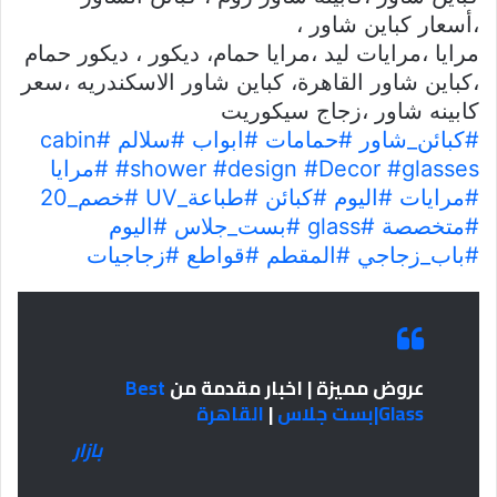
،أسعار كباين شاور ،
مرايا ،مرايات ليد ،مرايا حمام، ديكور ، ديكور حمام
،كباين شاور القاهرة، كباين شاور الاسكندريه ،سعر
كابينه شاور ،زجاج سيكوريت
#كبائن_شاور
#حمامات
#ابواب
#سلالم
#cabin
#glasses
#Decor
#design
#shower
#مرايا
#مرايات
#اليوم
#كبائن
#طباعة_UV
#خصم_20
#متخصصة
#glass
#بست_جلاس
#اليوم
#باب_زجاجي
#المقطم
#قواطع
#زجاجيات
عروض مميزة | اخبار مقدمة من
Best
Glass|بست جلاس
|
القاهرة
بازار