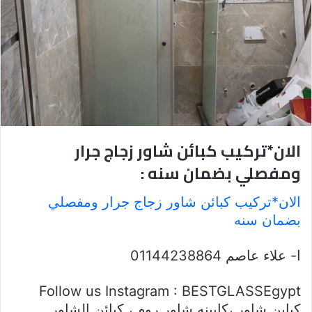
الان*تركيب كبائن شاور زجاج جرار
ومفصلي بضمان سنه :
الان*تركيب كبائن شاور زجاج جرار ومفصلي
بضمان سنه
ا- علاء عاصم 01144238864
Follow us Instagram : BESTGLASSEgypt
كباين شاور ،كابينه شاور روم ، كبائن الشاور