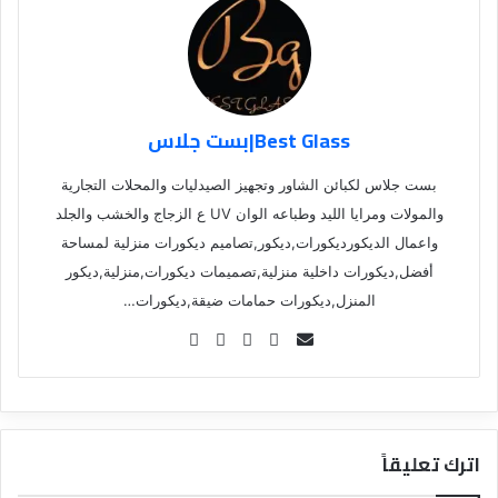
Best Glass|بست جلاس
بست جلاس لكبائن الشاور وتجهيز الصيدليات والمحلات التجارية
والمولات ومرايا الليد وطباعه الوان UV ع الزجاج والخشب والجلد
واعمال الديكورديكورات,ديكور,تصاميم ديكورات منزلية لمساحة
أفضل,ديكورات داخلية منزلية,تصميمات ديكورات,منزلية,ديكور
المنزل,ديكورات حمامات ضيقة,ديكورات…
Se
nd
an
em
ail
اترك تعليقاً