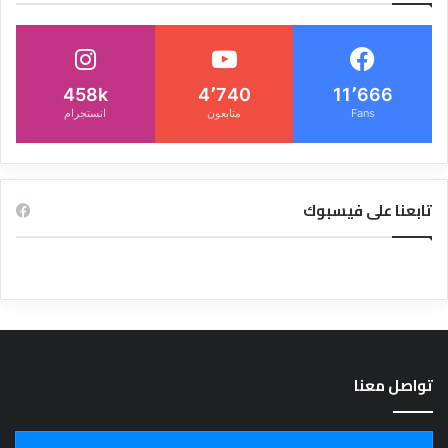
458k
4٬740
11٬666
Fans
متابعون
انستجرام
تابعنا على فيسبوك
تواصل معنا