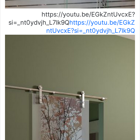
https://youtu.be/EGkZntUvcxE?
si=_nt0ydvjh_L7Ik9Q
https://youtu.be/EGkZ
ntUvcxE?si=_nt0ydvjh_L7Ik9Q