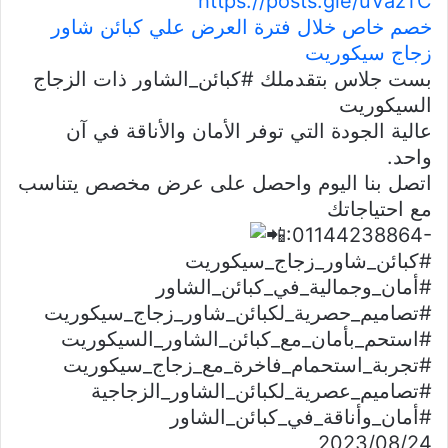
https://posts.gle/uVazTC
خصم خاص خلال فترة العرض علي كبائن شاور
زجاج سيكوريت
بست جلاس بتقدملك #كبائن_الشاور ذات الزجاج
السيكوريت
عالية الجودة التي توفر الأمان والأناقة في آن
واحد.
اتصل بنا اليوم واحصل على عرض مخصص يتناسب
مع احتياجاتك
:01144238864-
#كبائن_شاور_زجاج_سيكوريت
#أمان_وجمالية_في_كبائن_الشاور
#تصاميم_حصرية_لكبائن_شاور_زجاج_سيكوريت
#استحم_بأمان_مع_كبائن_الشاور_السيكوريت
#تجربة_استحمام_فاخرة_مع_زجاج_سيكوريت
#تصاميم_عصرية_لكبائن_الشاور_الزجاجية
#أمان_وأناقة_في_كبائن_الشاور
24‏/08‏/2023