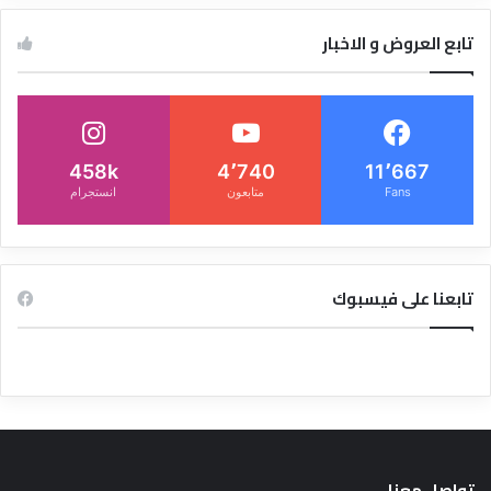
تابع العروض و الاخبار
458k
4٬740
11٬667
Fans
متابعون
انستجرام
تابعنا على فيسبوك
تواصل معنا