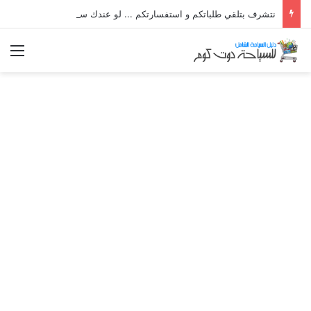
نتشرف بتلقي طلباتكم و استفسارتكم ... لو عندك سؤال او استفسار ماتدرددش فى طلب المساعدة
الق