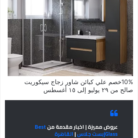
10%خصم علي كبائن شاور زجاج سيكوريت
صالح من ٢٩ يوليو إلى ١٥ أغسطس
عروض مميزة | اخبار مقدمة من
Best
Glass|بست جلاس
|
القاهرة