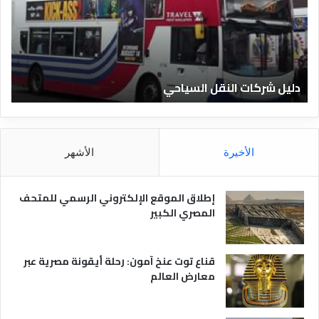
ا
ل
ف
ن
ا
شركات النقل السياحي
دليل الفنا
د
ق
ا
ل
م
الأخيرة
الأشهر
ص
ر
ي
إطلاق الموقع الإلكتروني الرسمي للمتحف
ة
المصري الكبير
قناع توت عنخ آمون: رحلة أيقونة مصرية عبر
معارض العالم