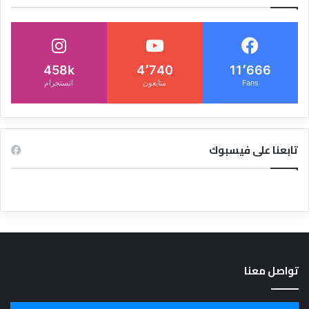
458k
4٬740
11٬666
Fans
متابعون
انستجرام
تابعنا على فيسبوك
تواصل معنا