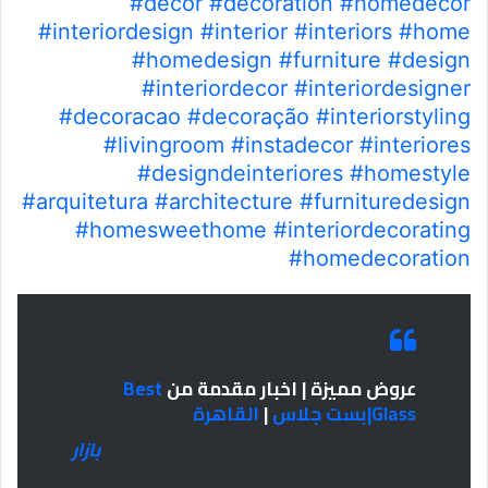
#decor
#decoration
#homedecor
#interiordesign
#interior
#interiors
#home
#homedesign
#furniture
#design
#interiordecor
#interiordesigner
#decoracao
#decoração
#interiorstyling
#livingroom
#instadecor
#interiores
#designdeinteriores
#homestyle
#arquitetura
#architecture
#furnituredesign
#homesweethome
#interiordecorating
#homedecoration
عروض مميزة | اخبار مقدمة من
Best
Glass|بست جلاس
|
القاهرة
بازار