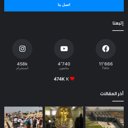
اتصل بنا
إتبعنا
458k
4٬740
11٬666
Fans
متابعون
انستجرام
474K
K
أخر المقالات