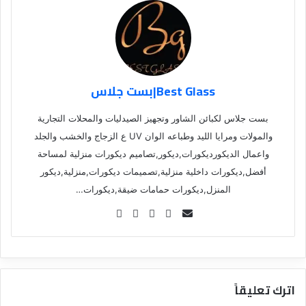
Best Glass|بست جلاس
بست جلاس لكبائن الشاور وتجهيز الصيدليات والمحلات التجارية
والمولات ومرايا الليد وطباعه الوان UV ع الزجاج والخشب والجلد
واعمال الديكورديكورات,ديكور,تصاميم ديكورات منزلية لمساحة
أفضل,ديكورات داخلية منزلية,تصميمات ديكورات,منزلية,ديكور
المنزل,ديكورات حمامات ضيقة,ديكورات…
Se
nd
an
em
ail
اترك تعليقاً