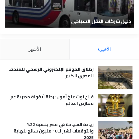
ك
ف
ا
ن
ت
ا
دليل شركات النقل السياحي
د
ا
د
ل
ق
ن
ا
ق
ل
ل
م
الأخيرة
الأشهر
ا
ص
ل
ر
س
ي
إطلاق الموقع الإلكتروني الرسمي للمتحف
ي
ة
المصري الكبير
ا
ح
ي
قناع توت عنخ آمون: رحلة أيقونة مصرية عبر
معارض العالم
زيادة السياحة في مصر بنسبة 22%
والتوقعات تشير لـ 18 مليون سائح بنهاية
2025