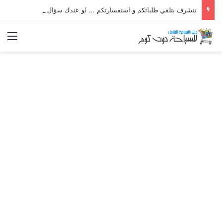
نتشرف بتلقي طلباتكم و استفسارتكم ... لو عندك سؤال او استفسار ماتدرددش فى طلب المساعدة
الق