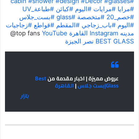
#shower
#design
#Decor
#glasses
#cabin
#مرايا
#مرايات
#اليوم
#كبائن
#طباعة_UV
#خصم_20
#متخصصة
#glass
#بست_جلاس
#اليوم
#باب_زجاجي
#المقطم
#قواطع
#زجاجيات
مدينه
Instagram
القاهرة
YouTube
@top fans
BEST GLASS
نصر
الجيزة
عروض مميزة | اخبار مقدمة من
Best
Glass|بست جلاس
|
القاهرة
بازار