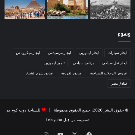
وسوم
ايجار سيارات
ايجار ليموزين
ايجار مرسيدس
ايجار ميكروباص
ايجار نقل سياحي
برنامج سياحي
تاجير ليموزين
عروض الرحلات السياحية
فنادق الغردقة
فنادق شرم الشيخ
فنادق مصر
© حقوق النشر 2026، جميع الحقوق محفوظة |
للسياحة دوت كوم تم
تصميمه من قِبل Lelsyaha
فيسبوك
‫X
‫YouTube
انستقرام