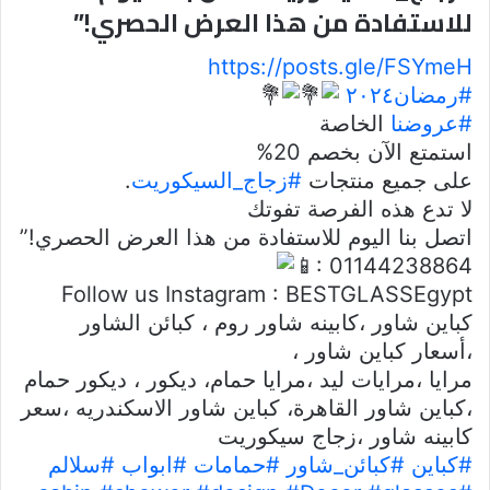
للاستفادة من هذا العرض الحصري!”
https://posts.gle/FSYmeH
#رمضان٢٠٢٤
#عروضنا
الخاصة
استمتع الآن بخصم 20%
على جميع منتجات
#زجاج_السيكوريت
.
لا تدع هذه الفرصة تفوتك
اتصل بنا اليوم للاستفادة من هذا العرض الحصري!”
: 01144238864
Follow us Instagram : BESTGLASSEgypt
كباين شاور ،كابينه شاور روم ، كبائن الشاور
،أسعار كباين شاور ،
مرايا ،مرايات ليد ،مرايا حمام، ديكور ، ديكور حمام
،كباين شاور القاهرة، كباين شاور الاسكندريه ،سعر
كابينه شاور ،زجاج سيكوريت
#كباين
#كبائن_شاور
#حمامات
#ابواب
#سلالم