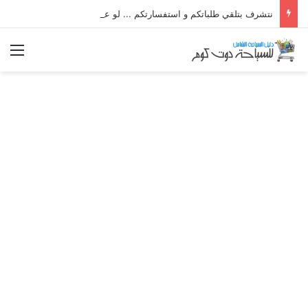
نتشرف بتلقي طلباتكم و استفسارتكم ... لو عندك سؤال او استفسار ماتدرددش فى طلب المساعدة
الق