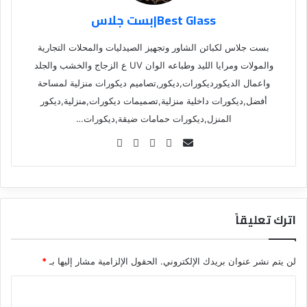
Best Glass|بست جلاس
بست جلاس لكبائن الشاور وتجهيز الصيدليات والمحلات التجارية
والمولات ومرايا الليد وطباعه الوان UV ع الزجاج والخشب والجلد
واعمال الديكورديكورات,ديكور,تصاميم ديكورات منزلية لمساحة
أفضل,ديكورات داخلية منزلية,تصميمات ديكورات,منزلية,ديكور
المنزل,ديكورات حمامات ضيقة,ديكورات…
Se
nd
an
em
ail
اترك تعليقاً
لن يتم نشر عنوان بريدك الإلكتروني.
الحقول الإلزامية مشار إليها بـ
*
ا
ل