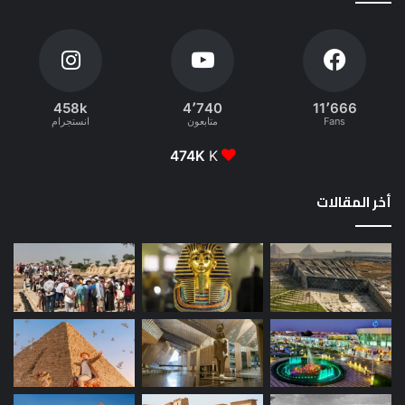
458k
4٬740
11٬666
Fans
متابعون
انستجرام
474K
K
أخر المقالات