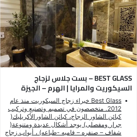
BEST GLASS – بست جلاس لزجاج
السيكوريت والمرايا | الهرم – الجيزة
Best Glass خبراء زجاج السيكوريت منذ عام
2012. متخصصون في تصميم وتصنيع وتركيب
كبائن الشاور الزجاج، كبائن الشاورالأكريليك(
جرار ومفصلى) يوجد أشكال عديدة ومتنوعة(
شفاف – صنفره – فاميه -طباعه) ، أبواب زجاج