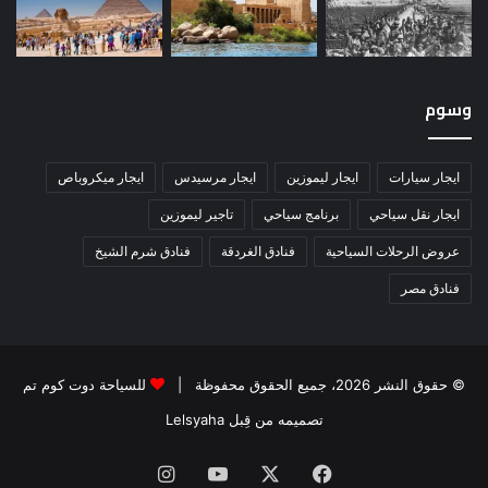
وسوم
ايجار سيارات
ايجار ليموزين
ايجار مرسيدس
ايجار ميكروباص
ايجار نقل سياحي
برنامج سياحي
تاجير ليموزين
عروض الرحلات السياحية
فنادق الغردقة
فنادق شرم الشيخ
فنادق مصر
© حقوق النشر 2026، جميع الحقوق محفوظة |
للسياحة دوت كوم تم
تصميمه من قِبل Lelsyaha
فيسبوك
‫X
‫YouTube
انستقرام