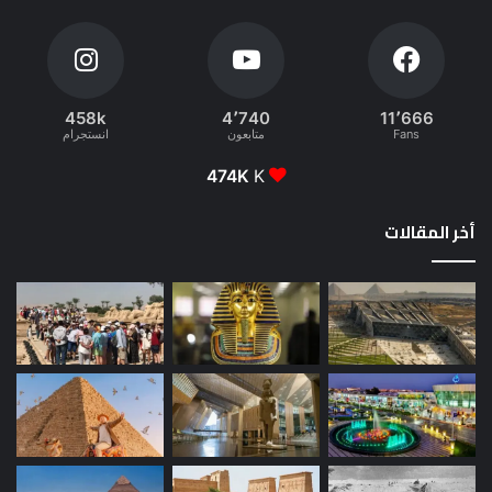
458k
4٬740
11٬666
Fans
متابعون
انستجرام
474K
K
أخر المقالات