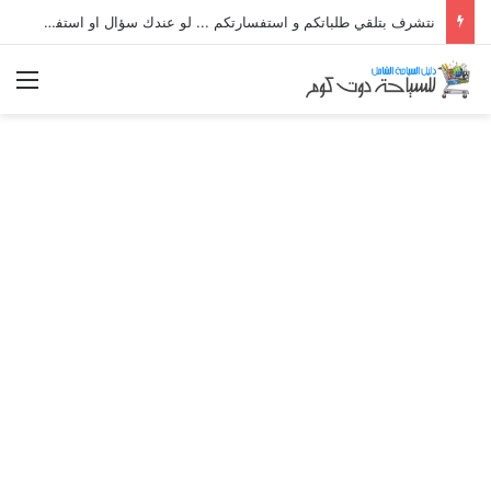
نتشرف بتلقي طلباتكم و استفسارتكم ... لو عندك سؤال او استفسار ماتدرددش فى طلب المساعدة
الق