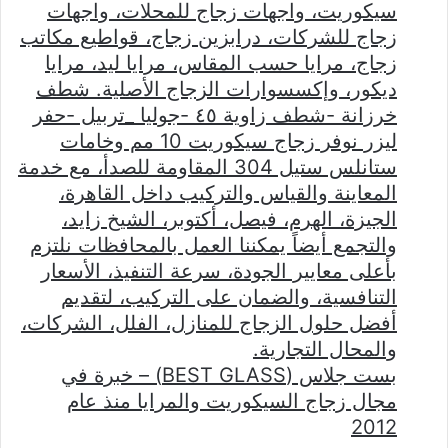
سيكوريت، واجهات زجاج للمحلات، واجهات
زجاج للشركات، درابزين زجاج، قواطيع مكاتب
زجاج، مرايا حسب المقاس، مرايا ليد، مرايا
ديكور، وإكسسوارات الزجاج الأصلية. شطف
خرزانة -شطف زاوية ٤٥ -جوليا _تربيل -حفر
ليزر نوفر زجاج سيكوريت 10 مم وخامات
ستانلس ستيل 304 المقاومة للصدأ، مع خدمة
المعاينة والقياس والتركيب داخل القاهرة،
الجيزة، الهرم، فيصل، أكتوبر، الشيخ زايد،
والتجمع أيضاً يمكننا العمل بالمحافظات نلتزم
بأعلى معايير الجودة، سرعة التنفيذ، الأسعار
التنافسية، والضمان على التركيب، لتقديم
أفضل حلول الزجاج للمنازل، الفلل، الشركات،
والمحال التجارية.
بست جلاس (BEST GLASS) – خبرة في
مجال زجاج السيكوريت والمرايا منذ عام
2012