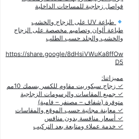
فواصل زجاجية للمساحات الداخلية
طباعة UV على الزجاج والخشب
طباعة ألوان وتصاميم مخصصة على الزجاج
والخشب والجلد حسب الطلب
https://share.google/8dHsiVWuKa8ffOw
D5
مميزاتنا:
✓ زجاج سيكوريت مقاوم للكسر بسمك 10مم
✓ جميع المقاسات والرسومات الزجاجية
متوفرة (شفاف – مصنفر – فامية)
✓ معاينة مجانية حسب الموقع والمقاسات
✓ أسعار منافسة بدون منافس
✓ خدمة عملاء ومتابعة بعد التركيب