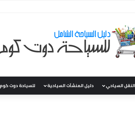
قي طلباتكم و استفسارتكم ... لو عندك سؤال او استفسار ماتدرددش فى طلب ال
النقل السياحي
دليل المنشآت السياحية
للسياحة دوت كوم