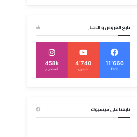
تابع العروض و الاخبار
458k
4٬740
11٬666
Fans
متابعون
انستجرام
تابعنا على فيسبوك