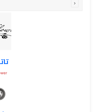
ي
قناة للسياحة دو
ا
الفنادق
ح
ة
د
و
ت
ك
و
م
–
تات
ع
ر
و
ower
ض
ا
ل
ف
ن
ا
د
ق