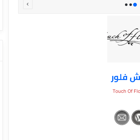
ا
ت كوم – عروض
ت
عروض شركات النقل السياحي
ا
ل
ن
ق
ل
ا
ل
س
ي
ش فلور
ا
ح
ي
Touch Of Fl