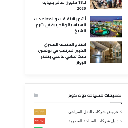
لـ 18 مليون سائح بنهاية
2025
أشهر الاتفاقات والمعاهدات
السياسية والحربية في شرم
الشيخ
افتتاح المتحف المصري
الكبير المرتقب في نوفمبر:
حدث ثقافي عالمي ينتظر
الزوار
تصنيفات للسياحة دوت كوم
عروض شركات النقل السياحي
2٬355
دليل شركات السياحة المصرية
2٬317