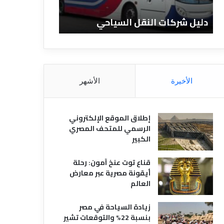
ا
ن
ت
ا
دليل شركات النقل السياحي
دليل الفنادق 
ا
د
ل
ق
ن
ا
ق
ل
ل
م
ا
ص
الأخيرة
الأشهر
ل
ر
س
ي
ي
ة
إطلاق الموقع الإلكتروني
ا
الرسمي للمتحف المصري
ح
الكبير
ي
قناع توت عنخ آمون: رحلة
أيقونة مصرية عبر معارض
العالم
زيادة السياحة في مصر
بنسبة 22% والتوقعات تشير