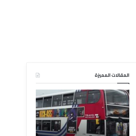
المقالات المميزة
د
د
ل
ل
ي
ي
ل
ل
ش
ا
ر
ل
ك
ف