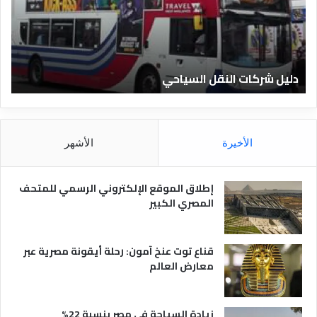
ش
ا
ر
ل
ك
ف
ا
ن
ت
ا
دليل شركات النقل السياحي
د
ا
د
ل
ق
ن
ا
ق
ل
ل
م
الأخيرة
الأشهر
ا
ص
ل
ر
س
ي
إطلاق الموقع الإلكتروني الرسمي للمتحف
ي
ة
المصري الكبير
ا
ح
ي
قناع توت عنخ آمون: رحلة أيقونة مصرية عبر
معارض العالم
زيادة السياحة في مصر بنسبة 22%