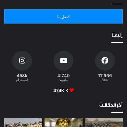
اتصل بنا
إتبعنا
458k
4٬740
11٬666
Fans
متابعون
انستجرام
474K
K
أخر المقالات