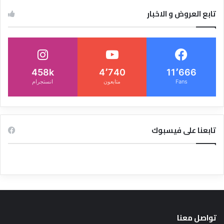
تابع العروض و الاخبار
458k
4٬740
11٬666
Fans
متابعون
انستجرام
تابعنا على فيسبوك
تواصل معنا