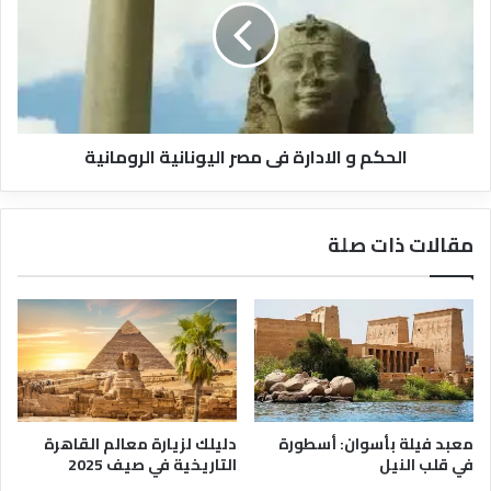
ر
ك
ه
م
ا
و
ف
ا
ى
ل
د
ا
الحكم و الادارة فى مصر اليونانية الرومانية
ب
د
ي
ا
ر
ة
مقالات ذات صلة
ف
ى
م
ص
ر
ا
ل
ي
و
معبد فيلة بأسوان: أسطورة
دليلك لزيارة معالم القاهرة
ن
في قلب النيل
التاريخية في صيف 2025
ا