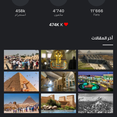
458k
4٬740
11٬666
Fans
متابعون
انستجرام
474K
K
أخر المقالات