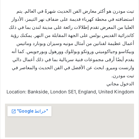
تيت مودرن هو أكثر معارض الفن الحديث شهرةً في العالم. يتم
استضافته في محطة كهرباء قديمة على ضفاف نهر التيمز، الأدوار
العليا من المعرض تقدم إطلالات رائعة على مدينة لندن بما في ذلك
كاتدرائية القديس بولس على الجهة المقابلة من النهر. يمكنك رؤية
أعمال عظيمة لفنانين من أمثال مونيه وسيزان وبونارد وماتيس
وبيكاسو وجياكوميتي وروتكو وبوللوك وورهول وبورجويس. كما أنه
يقدم أيضًا أرقى مجموعات فنية سريالية بما في ذلك أعمال دالي
وارنست وميرو. ابحث عن الأفضل في الفن الحديث والمعاصر في
تيت مودرن.
الدخول مجاني
Location: Bankside, London SE1, England, United Kingdom