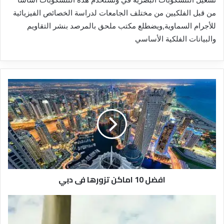
من قبل الفلكيين من مختلف الجامعات لدراسة الخصائص الفيزيائية
للأجرام السماوية,ويضطلع مكتب ملحق بالمرصد بنشر التقاويم
والبيانات الفلكية الأساسي
ا
ف
ض
ل
1
0
ا
م
ا
افضل 10 اماكن تزورها فى دبي
ك
ن
ت
ا
ز
ل
و
ح