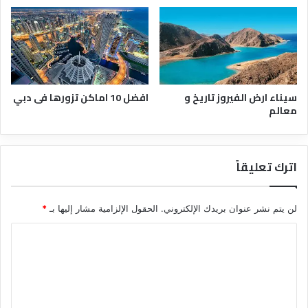
ن
ي
ة
ا
ل
ر
و
سيناء ارض الفيروز تاريخ و
افضل 10 اماكن تزورها فى دبي
م
معالم
ا
ن
ي
اترك تعليقاً
ة
لن يتم نشر عنوان بريدك الإلكتروني.
الحقول الإلزامية مشار إليها بـ
*
ا
ل
ت
ع