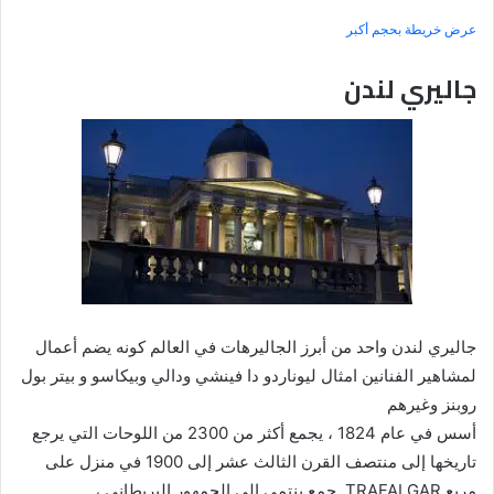
عرض خريطة بحجم أكبر
جاليري لندن
جاليري لندن واحد من أبرز الجاليرهات في العالم كونه يضم أعمال
لمشاهير الفنانين امثال ليوناردو دا فينشي ودالي وبيكاسو و بيتر بول
روبنز وغيرهم
أسس في عام 1824 ، يجمع أكثر من 2300 من اللوحات التي يرجع
تاريخها إلى منتصف القرن الثالث عشر إلى 1900 في منزل على
مربع TRAFALGAR. جمع ينتمي إلى الجمهور البريطاني ،