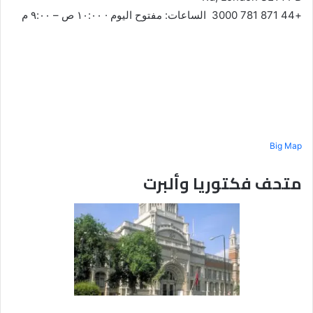
+44 871 781 3000 الساعات: مفتوح اليوم · ١٠:٠٠ ص – ٩:٠٠ م
Big Map
متحف فكتوريا وألبرت