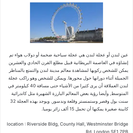
عين لندن أو عجلة لندن هي عجلة سياحية ضخمة أو دولاب هواء تم
إنشاؤه في العاصمة البريطانية قبيل مطلع القرن الحادي والعشرين
يمكن للشخص ركوبها لمشاهدة معالم مدينة لندن والتمتع بالمناظر
الجميلة أثناء دورانها حول محورها. ويمكن للشخص وهو راكب عجلة
لندن العملاقة أن يرى كثيرا من الأشياء حتى مسافة 40 كيلومتر في
المتوسط, وأيضا رؤية بعض المعالم البارزة الشهيرة مثل كاتدرائية
سنت بول وقصر وستمنستر وقلعة وندسور. ويوجد بهذه العجلة 32
كابينة صغيرة يمكنها أن تحمل 15 ألف زائر يوميا.
location : Riverside Bldg, County Hall, Westminster Bridge
Rd, London SE1 7PB