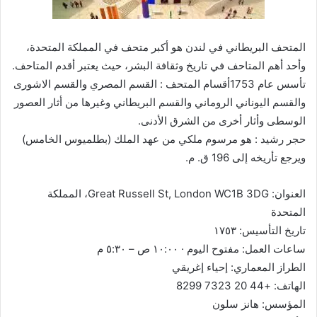
المتحف البريطاني في لندن هو أكبر متحف في المملكة المتحدة،
وأحد أهم المتاحف في تاريخ وثقافة البشر، حيث يعتبر أقدم المتاحف.
تأسس عام 1753أقسام المتحف : القسم المصري والقسم الاشورى
والقسم اليوناني الروماني والقسم البريطاني وغيرها من أثار العصور
الوسطى وأثار أخرى من الشرق الأدنى.
حجر رشيد : هو مرسوم ملكي من عهد الملك (بطلميوس الخامس)
ويرجع تأريخه إلى 196 ق. م.
العنوان: Great Russell St, London WC1B 3DG، المملكة
المتحدة
تاريخ التأسيس: ١٧٥٣
ساعات العمل: مفتوح اليوم · ١٠:٠٠ ص – ٥:٣٠ م
الطراز المعماري: إحياء إغريقي
الهاتف: +44 20 7323 8299
المؤسس: هانز سلون