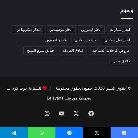
وسوم
ايجار سيارات
ايجار ليموزين
ايجار مرسيدس
ايجار ميكروباص
ايجار نقل سياحي
برنامج سياحي
تاجير ليموزين
عروض الرحلات السياحية
فنادق الغردقة
فنادق شرم الشيخ
فنادق مصر
© حقوق النشر 2026، جميع الحقوق محفوظة |
للسياحة دوت كوم تم
تصميمه من قِبل Lelsyaha
فيسبوك
‫X
‫YouTube
انستقرام