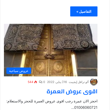
التفاصيل »
عروض سياحية
آلو ترافل إيجيبت
16 يناير، 2022
0
544
اقوى عروض العمرة
احجز الان عمرة رجب اقوى عروض العمرة للحجز والاستعلام:
01006060721...