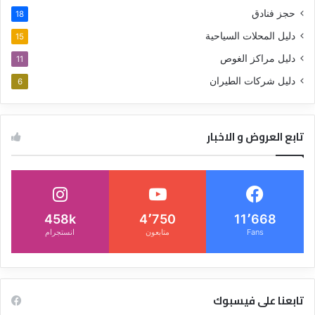
حجز فنادق
18
دليل المحلات السياحية
15
دليل مراكز الغوص
11
دليل شركات الطيران
6
تابع العروض و الاخبار
458k
4٬750
11٬668
Fans
متابعون
انستجرام
تابعنا على فيسبوك