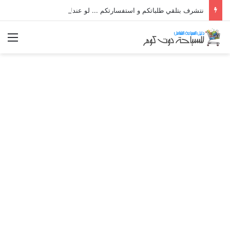
نتشرف بتلقي طلباتكم و استفسارتكم ... لو عندك سؤال او استفسار ماتدرددش فى طلب المساعدة
الق