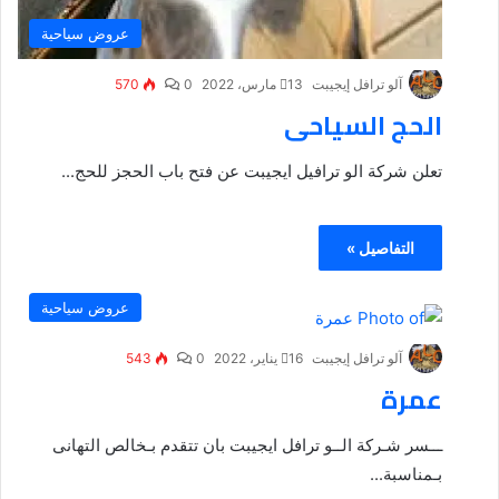
عروض سياحية
آلو ترافل إيجيبت
13 مارس، 2022
0
570
الحج السياحى
تعلن شركة الو ترافيل ايجيبت عن فتح باب الحجز للحج...
التفاصيل »
عروض سياحية
آلو ترافل إيجيبت
16 يناير، 2022
0
543
عمرة
ـــسر شـركة الــو ترافل ايجيبت بان تتقدم بـخالص التهانى
بـمناسبة...