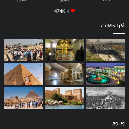
Fans
متابعون
انستجرام
474K
K
أخر المقالات
وسوم