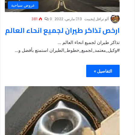
عروض سياحية
آلو ترافل إيجيبت
13 مارس، 2022
0
381
ارخص تذاكر طيران لجميع انحاء العالم
تذاكر طيران لجميع انحاء العالم ...
#وكيل_معتمد_لجميع_خطوط_الطيران استمتع بأفضل و...
التفاصيل »