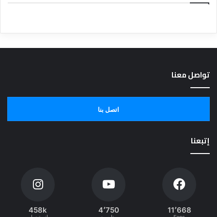
تواصل معنا
اتصل بنا
إتبعنا
458k
4٬750
11٬668