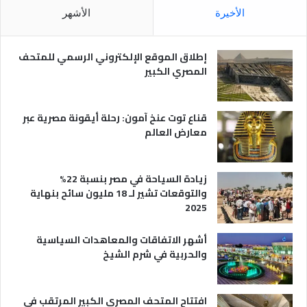
م
ا
الأخيرة
الأشهر
ص
ن
ر
و
ي
ا
إطلاق الموقع الإلكتروني الرسمي للمتحف
ة
ع
المصري الكبير
ه
ا
قناع توت عنخ آمون: رحلة أيقونة مصرية عبر
معارض العالم
زيادة السياحة في مصر بنسبة 22%
والتوقعات تشير لـ 18 مليون سائح بنهاية
2025
أشهر الاتفاقات والمعاهدات السياسية
والحربية في شرم الشيخ
افتتاح المتحف المصري الكبير المرتقب في