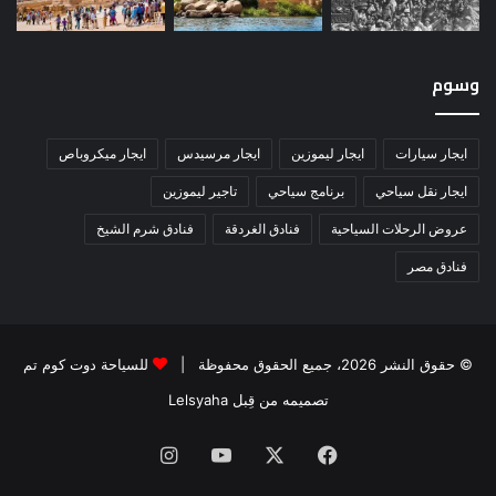
وسوم
ايجار سيارات
ايجار ليموزين
ايجار مرسيدس
ايجار ميكروباص
ايجار نقل سياحي
برنامج سياحي
تاجير ليموزين
عروض الرحلات السياحية
فنادق الغردقة
فنادق شرم الشيخ
فنادق مصر
© حقوق النشر 2026، جميع الحقوق محفوظة |
للسياحة دوت كوم تم
تصميمه من قِبل Lelsyaha
فيسبوك
‫X
‫YouTube
انستقرام