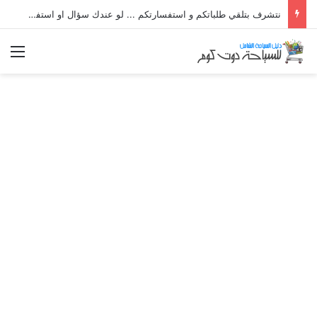
نتشرف بتلقي طلباتكم و استفسارتكم ... لو عندك سؤال او استفسار ماتدرددش فى طلب المساعدة
الق