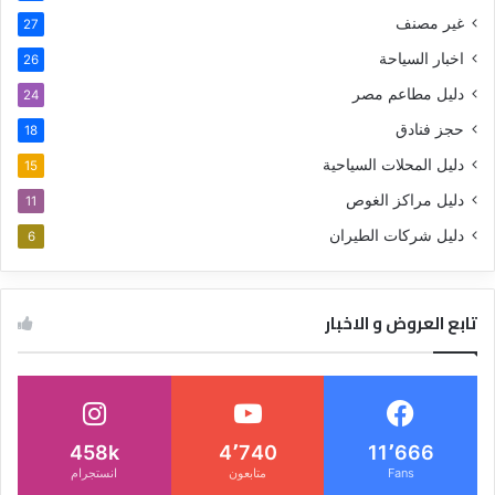
غير مصنف
27
اخبار السياحة
26
دليل مطاعم مصر
24
حجز فنادق
18
دليل المحلات السياحية
15
دليل مراكز الغوص
11
دليل شركات الطيران
6
تابع العروض و الاخبار
458k
4٬740
11٬666
Fans
متابعون
انستجرام