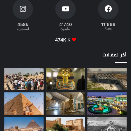
458k
4٬740
11٬666
Fans
متابعون
انستجرام
474K
K
أخر المقالات