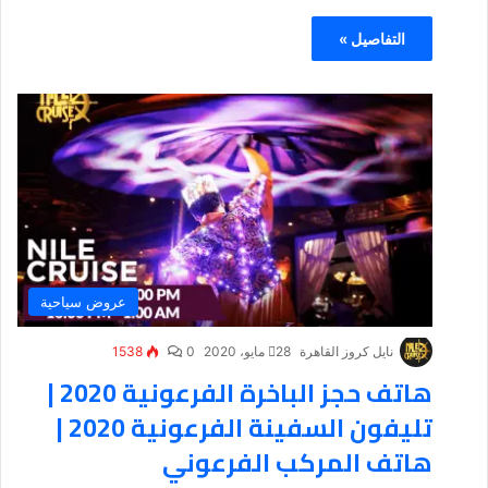
التفاصيل »
عروض سياحية
نايل كروز القاهرة
28 مايو، 2020
0
1538
هاتف حجز الباخرة الفرعونية 2020 |
تليفون السفينة الفرعونية 2020 |
هاتف المركب الفرعوني