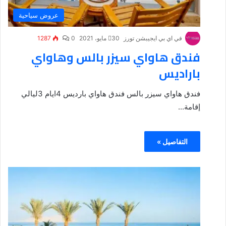
عروض سياحية
في اي بي ايجيبشن تورز
30 مايو، 2021
0
1287
فندق هاواي سيزر بالس وهاواي
باراديس
فندق هاواي سيزر بالس فندق هاواي بارديس 4ايام 3ليالي
إقامة...
التفاصيل »