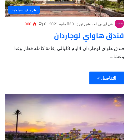
عروض سياحية
في اي بي ايجيبشن تورز
30 مايو، 2021
0
960
فندق هاواي لوجاردان
فندق هاواي لوجاردان 4ايام 3ليالي إقامة كامله فطار وغدا
وعشا...
التفاصيل »