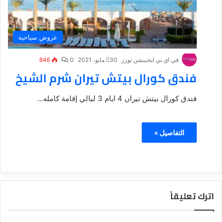
عروض سياحية
في اي بي ايجيبشن تورز
30 مايو، 2021
0
846
فندق كورال بيتش تيران شرم الشيخ
فندق كورال بيتش تيران 4 ايام 3 ليالي إقامة كامله...
التفاصيل »
اترك تعليقاً