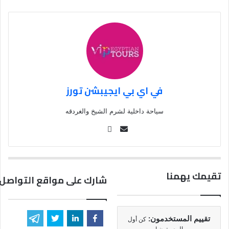
في اي بي ايجيبشن تورز
سياحة داخلية لشرم الشيخ والغردقه
Se
nd
an
em
تقيمك يهمنا
شارك على مواقع التواصل 
ail
تقييم المستخدمون:
كن أول
المصوتون !