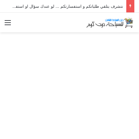
نتشرف بتلقي طلباتكم و استفسارتكم ... لو عندك سؤال او استفسار ماتدرددش فى طلب المساعدة
الق