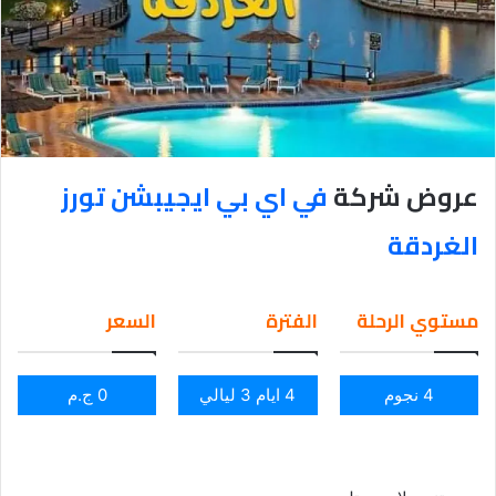
عروض شركة
في اي بي ايجيبشن تورز
الغردقة
مستوي الرحلة
الفترة
السعر
4 نجوم
4 ايام 3 ليالي
0 ج.م