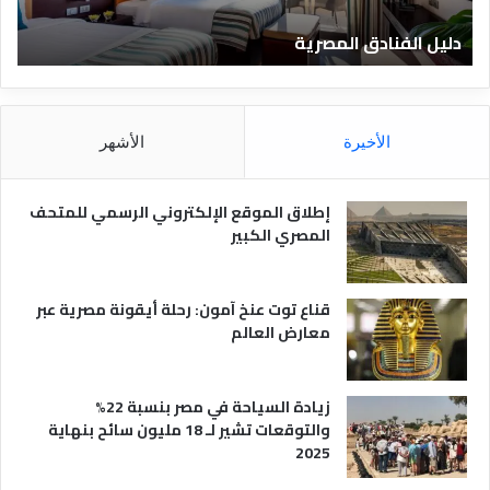
ا
ن
دليل الفنادق المصرية
ت
د
ا
ق
د
ا
ق
ل
و
م
ا
الأخيرة
الأشهر
ص
ن
ر
و
ي
ا
إطلاق الموقع الإلكتروني الرسمي للمتحف
ة
ع
المصري الكبير
ه
ا
قناع توت عنخ آمون: رحلة أيقونة مصرية عبر
معارض العالم
زيادة السياحة في مصر بنسبة 22%
والتوقعات تشير لـ 18 مليون سائح بنهاية
2025