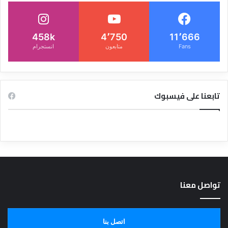
458k
4٬750
11٬666
Fans
متابعون
انستجرام
تابعنا على فيسبوك
تواصل معنا
اتصل بنا