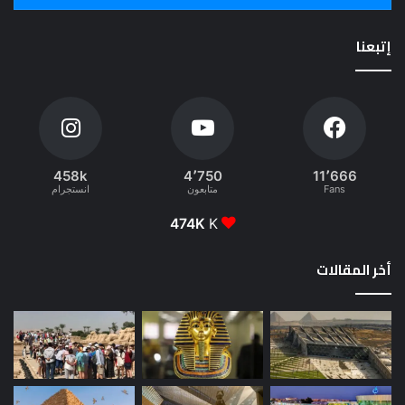
إتبعنا
458k
4٬750
11٬666
Fans
متابعون
انستجرام
474K
K
أخر المقالات