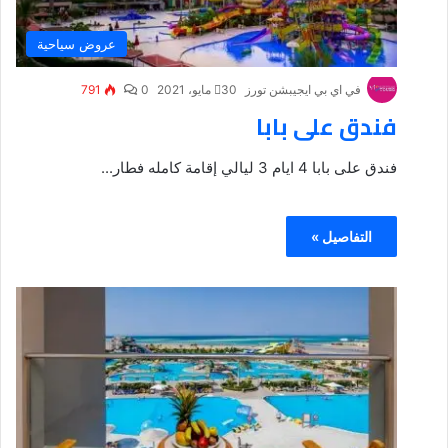
عروض سياحية
في اي بي ايجيبشن تورز
30 مايو، 2021
0
791
فندق على بابا
فندق على بابا 4 ايام 3 ليالي إقامة كامله فطار...
التفاصيل »