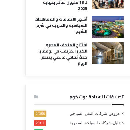
لـ 18 مليون سائح بنهاية
2025
أشهر الاتفاقات والمعاهدات
السياسية والحربية في شرم
الشيخ
افتتاح المتحف المصري
الكبير المرتقب في نوفمبر:
حدث ثقافي عالمي ينتظر
الزوار
تصنيفات للسياحة دوت كوم
عروض شركات النقل السياحي
2٬355
دليل شركات السياحة المصرية
2٬317