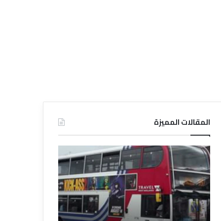
المقالات المميزة
د
ت
ل
ع
ي
ر
ل
ي
ا
ف
ل
ا
ف
ل