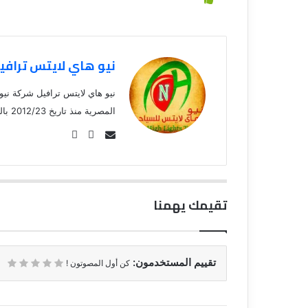
نيو هاي لايتس ترافي
نيو هاي لايتس ترافيل شركة ني
المصرية منذ تاريخ 2012/23 بالتصنيف ( أ ) لتعمل بمختلف مجالات شركات السياحة من سياحة…
Se
nd
an
em
تقيمك يهمنا
ail
تقييم المستخدمون:
كن أول المصوتون !