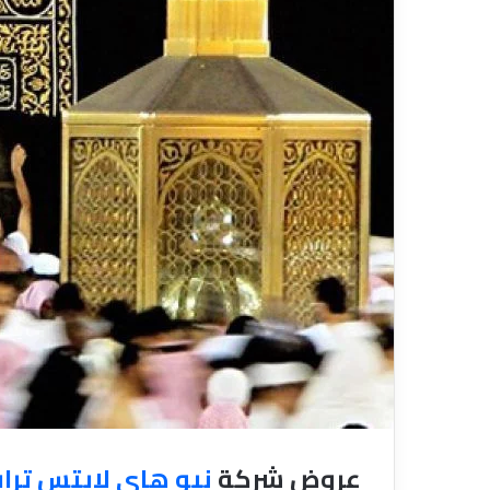
ي
ا
قناة للسياحة دوت كوم – عروض
ا
ت
الفنادق
عروض شر
ح
ا
ة
ل
د
ن
و
ق
ت
ل
ك
ا
و
ل
م
س
–
ي
ع
ا
ر
ح
و
ي
ض
ا
ل
ف
ن
ا
د
عروض شركة
نيو هاي لايتس ترا
ق