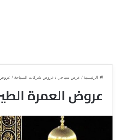
الرئيسية
/
عرض سياحي
/
عروض شركات السياحة
/
عروض ا
عروض العمرة الطير
ق
ع
ن
ر
ا
و
ة
ض
ل
ش
ل
ر
س
ك