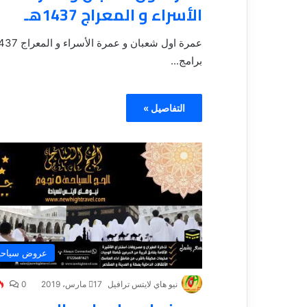
الأسراء و المعراج 1437هـ
برامج...
التفاصيل »
عروض سياحي
نيو هاي لايتس ترافيل
17 مارس، 2019
0