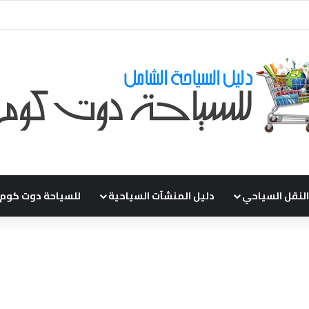
قي طلباتكم و استفسارتكم ... لو عندك سؤال او استفسار ماتدرددش فى طلب ال
النقل السياحي
دليل المنشآت السياحية
للسياحة دوت كوم