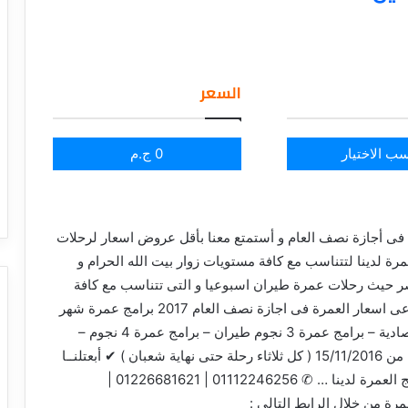
السعر
ب الاختيار
0 ج.م
فى أجازة نصف العام و أستمتع معنا بأقل عروض اسعار لرحلات
ة لدينا لتتناسب مع كافة مستويات زوار بيت الله الحرام و
صر حيث رحلات عمرة طيران اسبوعيا و التى تتناسب مع كافة
مستويات زوار بيت الله الحرام , اتصل بنا الان و تعرف عى اسعار العمرة فى اجازة نصف العام 2017 برامج عمرة شهر
يناير 2017 و عمرة أجازة نصف العام : برامج عمرة أقتصادية – برامج عمرة 3 نجوم طيران – برامج عمرة 4 نجوم –
برامج عمرة 5 نجوم تاريخ الرحلات : رحلات اسبوعيا بدا من 15/11/2016 ( كل ثلاثاء رحلة حتى نهاية شعبان ) ✔ أبعتلنــا
رسالة على الـWhats App لو عايز تعرف أكتر عن برامج العمرة لدينا … ✆ 01112246256 | 01226681621 |
ر العمرة من خلال الرابط التالى :