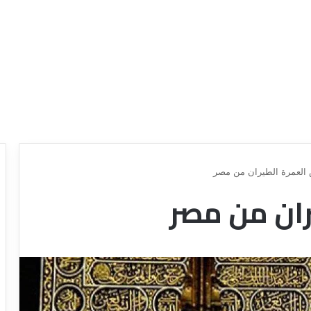
لعمرة الطيران من مصر
ان من مصر
د
ل
ي
ل
ش
ر
ك