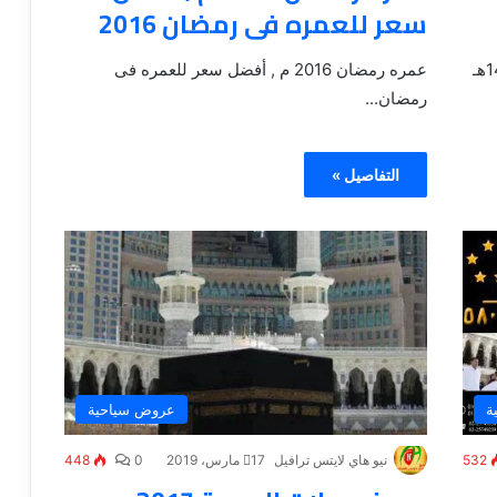
سعر للعمره فى رمضان 2016
عمرة اول شعبان و عمرة الأسراء و المعراج 1437هـ
عمره رمضان 2016 م , أفضل سعر للعمره فى
رمضان...
التفاصيل »
ة
عروض سياحية
532
نيو هاي لايتس ترافيل
17 مارس، 2019
0
448