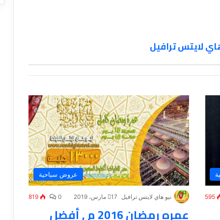
اي لايتس ترافيل
ة
عروض سياحية
595
نيو هاي لايتس ترافيل
17 مارس، 2019
0
819
عمره رمضان 2016 م , أفضل