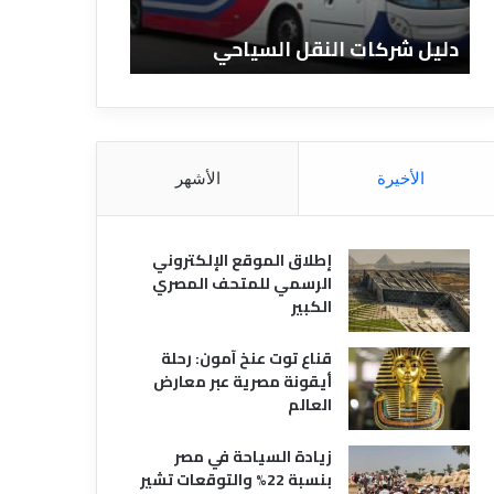
ن
ف
ا
ن
حي
دليل الفنادق المصرية
تعريف
د
ا
ق
د
ا
ق
ل
و
م
ا
ص
ن
الأخيرة
الأشهر
ر
و
ي
ا
ة
ع
إطلاق الموقع الإلكتروني
ه
الرسمي للمتحف المصري
ا
الكبير
قناع توت عنخ آمون: رحلة
أيقونة مصرية عبر معارض
العالم
زيادة السياحة في مصر
بنسبة 22% والتوقعات تشير