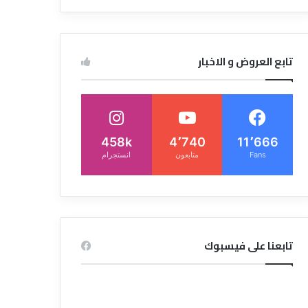
تابع العروض و الاخبار
458k
4٬740
11٬666
Fans
متابعون
انستجرام
تابعنا على فيسبوك