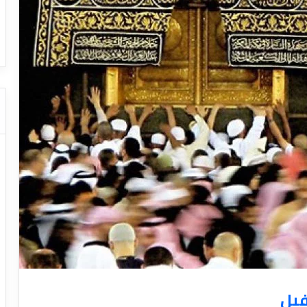
ا
ت
كات النقل السياحي
دليل شركات النقل السيا
ا
ل
ن
ق
ل
ا
ل
س
ي
ا
ح
ي
فيل