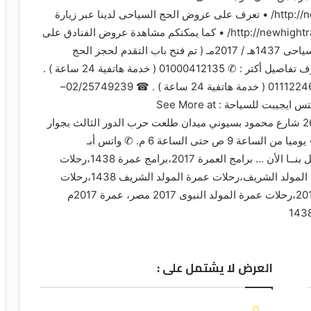
http://newhightravel.com/hajj-umrah/umrah-packages/ • تعرف على عروض الحج السياحى لدينا عبر زيارة
موقعنا على : http://newhightravel.com/hajj-umrah/hajj-packages/ • كما يمكنكم مشاهدة عروض الفنادق على
اليوتيوب (Youtube ) : goo.gl/z6hYsv برامج الحج السياحى 1437هـ / 2017مـ ( تم فتح باب التقدم لحجز الحج
السياحى ) مقدم حجز 1000ج أتصل بنا الان لو عايز تعرف تفاصيل أكتر : ✆ 01000412135 ( خدمة هاتفية 24 ساعة ) .
✆ 01226681621 ( خدمة هاتفية 24 ساعة ) . ✆ 01112246256 ( خدمة هاتفية 24 ساعة ) . ☎ 02/25749239–
02/25749238 , فاكس : 25749241 (02) نيو هاي لايتس ايجيبت للسياحة See More at :
http://www.Newhightravel.com المقر الرئيسى : 26 شارع محمود بسيوني ميدان طلعت حرب الدور الثالث بجوار
جروبى طلعت . ◀ مواعيد العمل طوال أيام الأسبوع : • يوميا من الساعة 9 ص حتى الساعة 6 م. ✆ واتس أبـ
01112246256/01226681621 (عروض Offers) أتصــل بنــا الأن … برامج العمرة 2017،برامج عمرة 1438،رحلات
عمرة المولد، رحلات عمرة المولد النبوى،رحلات عمرة المولد الشريف،رحلات عمرة المولد الشريف 1438،رحلات
عمرةالمولد النبوى 1438،رحلات عمرة المولد مصر 2017،رحلات عمرة المولد النبوى 2017 مصر، عمرة 2017م
العرض لا يشتمل على :