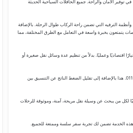
بالتالي يساهم تأجير الباصات السياحية 01102106655 في توفير الأمان والراحة. جميع الحافلات السياحية الحديثة
وأنظمة الترفيه التي تضمن راحة الركاب طوال الرحلة. بالإضافة
صات يتمتعون بخبرة واسعة في التعامل مع الطرق المختلفة، مما
تالي يعتبر تأجير الباصات السياحية 01102106655 خيارًا اقتصاديًا وعمليًا. بدلاً من تنظيم عدة وسائل نقل صغيرة أو
لذلك مما يقلل من تكاليف الوقود والصيانة 01102106655. هذا بالإضافة إلى تقليل الضغط الناتج عن التنسيق بين
ر باصات سياحية 01102106655 حلاً مثاليًا لكل من يبحث عن وسيلة نقل مريحة، آمنة، وموثوقة للرحلات
 هذه الخدمة تضمن لك تجربة سفر سلسة وممتعة للجميع.