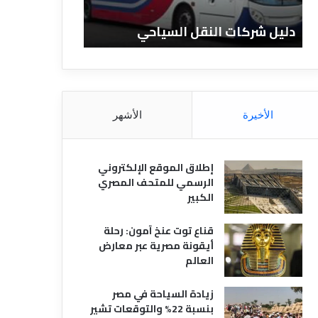
ا
ن
ت
ا
دليل شركات النقل السياحي
دليل الفنادق 
ا
د
ل
ق
ن
ا
ق
ل
ل
م
ا
ص
الأخيرة
الأشهر
ل
ر
س
ي
ي
ة
إطلاق الموقع الإلكتروني
ا
الرسمي للمتحف المصري
ح
الكبير
ي
قناع توت عنخ آمون: رحلة
أيقونة مصرية عبر معارض
العالم
زيادة السياحة في مصر
بنسبة 22% والتوقعات تشير