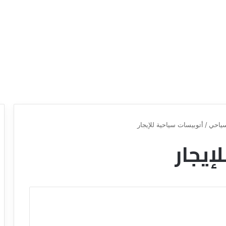
ياحي
/
أتوبيسات سياحية للإيجار
إيجار
ع
ر
و
ض
ش
ر
ك