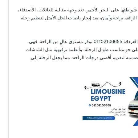
ة، بجمالها الطبيعي 01102106655 وسحر شواطئها على البحر الأحمر، تعد وجهة مثالية للعائلات، الأصدقاء،
رائعة براحة وأمان، يعد إيجار باصات الحل الأمثل لتنظيم رحلة
بالتالي باصات السفر المخصصة للرحلات الطويلة مثل الغردقة 01102106655 توفر مستوى عالٍ من الراحة. فهي
لى جو مناسب طوال الرحلة، وأنظمة ترفيهية مثل الشاشات
ممة لتقديم أقصى درجات الراحة، مما يجعل الرحلة إلى