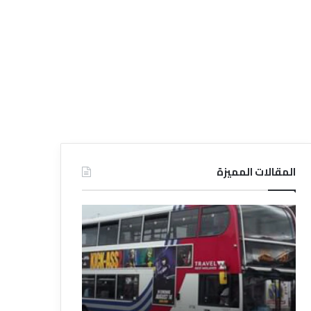
المقالات المميزة
د
د
ل
ل
ي
ي
ل
ل
ش
ا
ر
ل
ك
ف