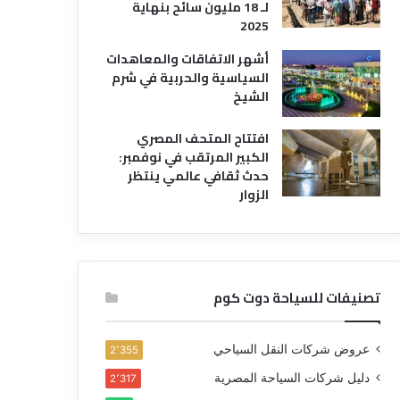
لـ 18 مليون سائح بنهاية
2025
أشهر الاتفاقات والمعاهدات
السياسية والحربية في شرم
الشيخ
افتتاح المتحف المصري
الكبير المرتقب في نوفمبر:
حدث ثقافي عالمي ينتظر
الزوار
تصنيفات للسياحة دوت كوم
عروض شركات النقل السياحي
2٬355
دليل شركات السياحة المصرية
2٬317