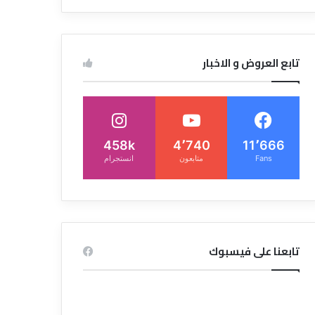
تابع العروض و الاخبار
458k
4٬740
11٬666
Fans
متابعون
انستجرام
تابعنا على فيسبوك