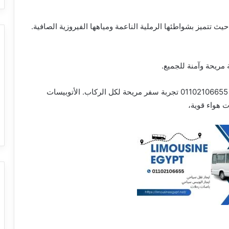
ك السياحية الأكثر شعبية في مصر 01102106655، حيث تتميز بشواطئها الرملية الناعمة ومياهها الفيروزية الصافية.
 مريحة وآمنة للجميع.
لذلك يوفر استئجار أتوبيس للرحلات إلى العين السخنة 01102106655 تجربة سفر مريحة لكل الركاب. الأتوبيسات
 هواء قوية،