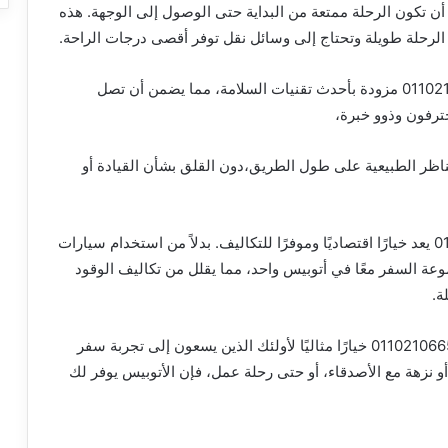
ة 01102106655 متنوعة لضمان أن تكون الرحلة ممتعة من البداية حتى الوصول إلى الوجهة. هذه
نت الرحلة طويلة وتحتاج إلى وسائل نقل توفر أقصى درجات الراحة.
لذلك الأتوبيسات السياحية المخصصة للرحلات 01102106655 مزودة بأحدث تقنيات السلامة، مما يضمن أن تصل
ترفون وذوو خبرة،
مناظر الطبيعية على طول الطريق،دون القلق بشأن القيادة أو
لذلك إيجار أتوبيس لرحلات العين السخنة 01102106655 يعد خيارًا اقتصاديًا وموفرًا للتكاليف. بدلاً من استخدام سيارات
عة السفر معًا في أتوبيس واحد، مما يقلل من تكاليف الوقود
ة.
بالتالي يعتبر استئجار أتوبيس لرحلات العين السخنة 01102106655 خيارًا مثاليًا لأولئك الذين يسعون إلى تجربة سفر
 نزهة مع الأصدقاء، أو حتى رحلة عمل، فإن الأتوبيس يوفر لك