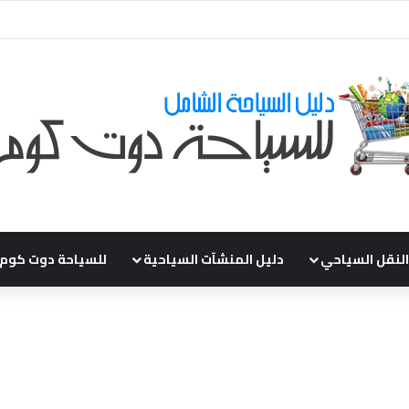
ي طلباتكم و استفسارتكم ... لو عندك سؤال او استفسار ماتدرددش فى طلب الم
النقل السياحي
دليل المنشآت السياحية
للسياحة دوت كوم