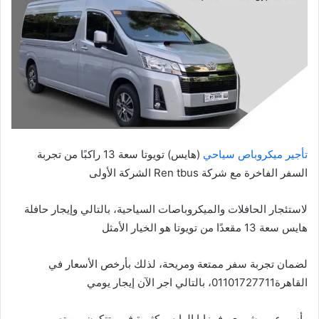
تأجير ميكروباص سياحي
(هايس) تويوتا سعة 13 راكبًا من تجربة
السفر الفاخرة مع شركة Ren tbus الشركة الأولى
لاستئجار الحافلات والميكروباصات السياحية، بالتالي وإيجار حافلة
هايس سعة 13 مقعدًا من تويوتا هو الخيار الأمثل
لضمان تجربة سفر ممتعة ومريحة، لذلك بأرخص الأسعار في
القاهرة01101727711، بالتالي اجر الآن إيجار يومي
وأسبوعي وشهري، فمزايا الهايس كثيرة فهي تتكون من تصميم