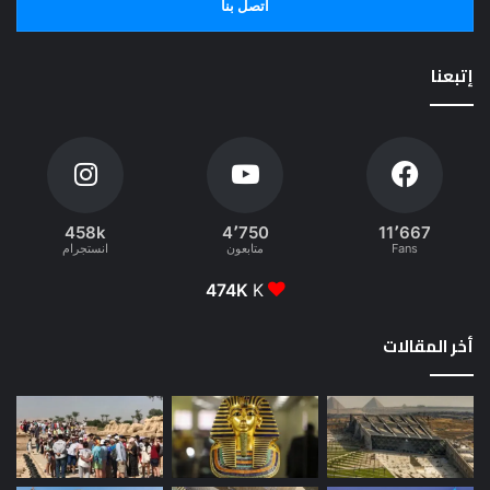
اتصل بنا
إتبعنا
458k
4٬750
11٬667
Fans
متابعون
انستجرام
474K
K
أخر المقالات