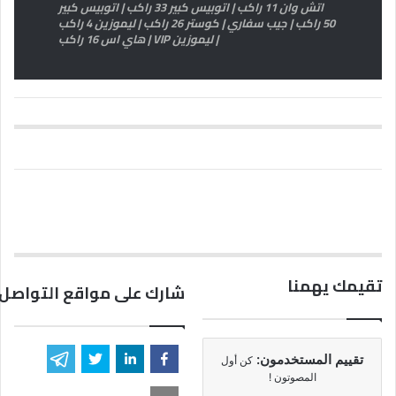
اتش وان 11 راكب | اتوبيس كبير 33 راكب | اتوبيس كبير
50 راكب | جيب سفاري | كوستر 26 راكب | ليموزين 4 راكب
| ليموزين VIP | هاي اس 16 راكب
تقيمك يهمنا
شارك على مواقع التواصل 
تقييم المستخدمون:
كن أول
المصوتون !