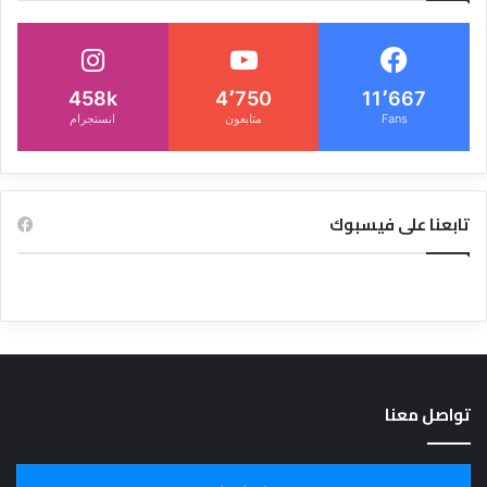
458k
4٬750
11٬667
Fans
متابعون
انستجرام
تابعنا على فيسبوك
تواصل معنا