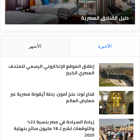
ن
ف
ا
ن
دليل الفنادق المصرية
ت
د
ا
ق
د
ا
ق
ل
و
م
ا
الأخيرة
الأشهر
ص
ن
ر
و
ي
ا
إطلاق الموقع الإلكتروني الرسمي للمتحف
ة
ع
المصري الكبير
ه
ا
قناع توت عنخ آمون: رحلة أيقونة مصرية عبر
معارض العالم
زيادة السياحة في مصر بنسبة 22%
والتوقعات تشير لـ 18 مليون سائح بنهاية
2025