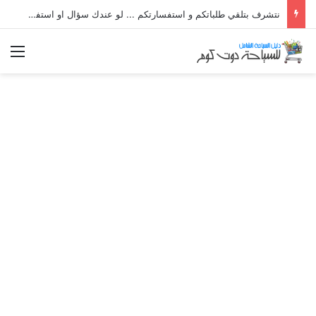
نتشرف بتلقي طلباتكم و استفسارتكم ... لو عندك سؤال او استفسار ماتدرددش فى طلب المساعدة
الق