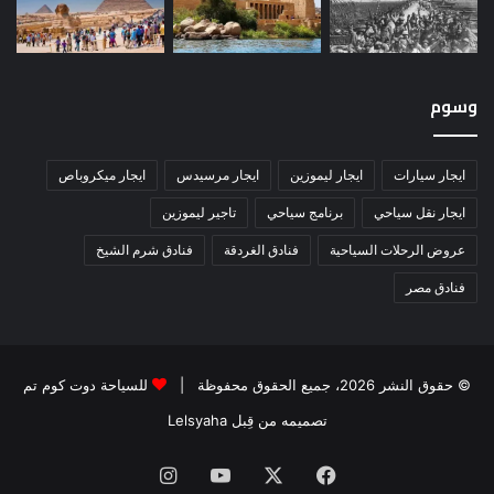
وسوم
ايجار سيارات
ايجار ليموزين
ايجار مرسيدس
ايجار ميكروباص
ايجار نقل سياحي
برنامج سياحي
تاجير ليموزين
عروض الرحلات السياحية
فنادق الغردقة
فنادق شرم الشيخ
فنادق مصر
© حقوق النشر 2026، جميع الحقوق محفوظة |
للسياحة دوت كوم تم
تصميمه من قِبل Lelsyaha
فيسبوك
‫X
‫YouTube
انستقرام