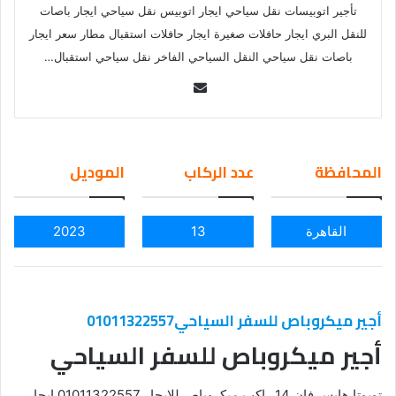
تأجير اتوبيسات نقل سياحي ايجار اتوبيس نقل سياحي ايجار باصات
للنقل البري ايجار حافلات صغيرة ايجار حافلات استقبال مطار سعر ايجار
باصات نقل سياحي النقل السياحي الفاخر نقل سياحي استقبال…
Se
nd
an
em
المحافظة
عدد الركاب
الموديل
ail
القاهرة
13
2023
أجير ميكروباص للسفر السياحي01011322557
أجير ميكروباص للسفر السياحي
تويوتا هايس فان 14 راكب,ميكروباص للايجار 01011322557,ايجار