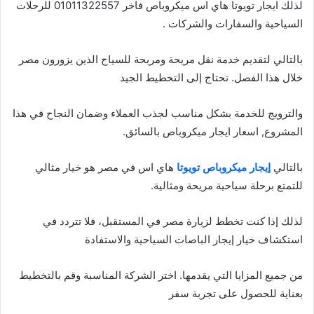
لذلك ايجار تويوتا هاي اس ميكروباص فاخر 01011322557 للرحلات
السياحية والسفارات والشركات .
بالتالي لتقديم خدمة نقل مريحة ومربحة للسياح الذين يزورون مصر
خلال هذا الفصل. تحتاج إلى التخطيط الجيد
والترويج للخدمة بشكل مناسب لجذب العملاء وضمان النجاح في هذا
المشروع, اسعار ايجار ميكروباص بالسائق.
بالتالي
إيجار ميكروباص تويوتا
هاي اس في مصر هو خيار مثالي
للتمتع برحلة سياحية مريحة ومثالية.
لذلك إذا كنت تخطط لزيارة مصر في المستقبل، فلا تتردد في
استكشاف خيار إيجار الباصات السياحية والاستفادة
من جميع المزايا التي يقدمها. اختر الشركة المناسبة وقم بالتخطيط
بعناية للحصول على تجربة سفر