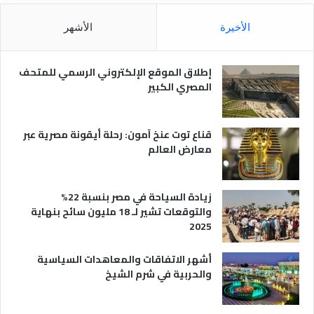
ل
و
م
ا
الأخيرة
الأشهر
ص
ن
ر
و
ي
ا
إطلاق الموقع الإلكتروني الرسمي للمتحف
ة
ع
المصري الكبير
ه
ا
قناع توت عنخ آمون: رحلة أيقونة مصرية عبر
معارض العالم
زيادة السياحة في مصر بنسبة 22%
والتوقعات تشير لـ 18 مليون سائح بنهاية
2025
أشهر الاتفاقات والمعاهدات السياسية
والحربية في شرم الشيخ