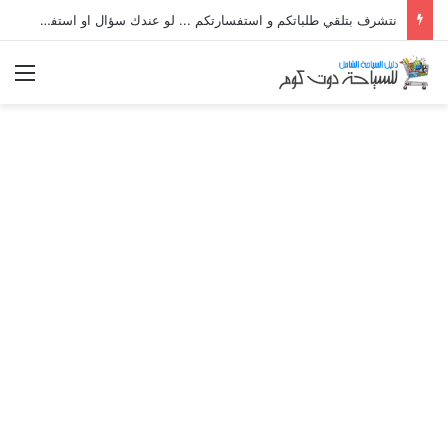
نتشرف بتلقي طلباتكم و استفسارتكم ... لو عندك سؤال او استفسار ماتدرددش فى طلب المساعدة
الق