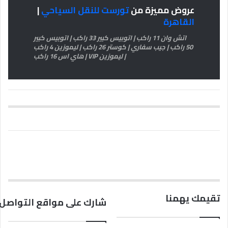
عروض مميزة من
تورست للنقل السياحي
|
القاهرة
اتش وان 11 راكب | اتوبيس كبير 33 راكب | اتوبيس كبير
50 راكب | جيب سفاري | كوستر 26 راكب | ليموزين 4 راكب
| ليموزين VIP | هاي اس 16 راكب
تقيمك يهمنا
شارك على مواقع التواصل 