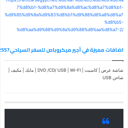
7%d8%b1-%d8%a7%d9%8a%d8%ac%d8%a7%d8%b1-
%d9%85%d9%8a%d9%83%d8%b1%d9%88%d8%a8%d8%a7
%d8%b5-
%d8%aa%d9%88%d9%8a%d9%88%d8%aa%d8%a7-2/
اضافات مميزة في أجير ميكروباص للسفر السياحي01011322557
شاشة عرض | كاسيت | DVD /CD/ USB | WI-FI | مايك | مكيف |
شاحن USB