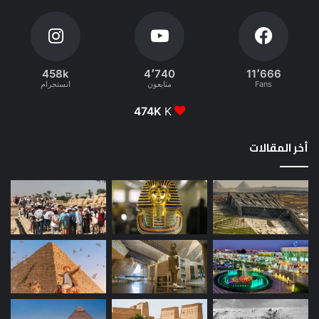
458k
4٬740
11٬666
Fans
متابعون
انستجرام
474K
K
أخر المقالات