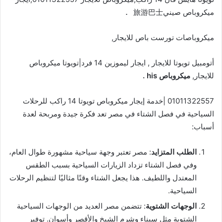
ميكروباص صيني
旅游巴士 .
ميكروباصات تورست باص للايجار,
أتومبيل تويوتا للايجار , ايجار ليموزين 14 فرد|تويوتا ميكروباص
للايجار,
ميكروباص his .
01011322557 |خدمة إيجار ميكروباص تويوتا 14 راكب للرحلات
السياحية في فصل الشتاء في مصر تعد فكرة جيدة ومربحة لعدة
أسباب:
الطلب المتزايد
: مصر تعتبر وجهة سياحية مشهورة طوال العام،
وفي فصل الشتاء تزداد الزيارات السياحية بسبب الطقس
المعتدل واللطيف. هذا يجعل الشتاء وقتًا مثاليًا لتنظيم الرحلات
السياحية.
الوجهات الشتوية
: تتضمن مصر العديد من الوجهات السياحية
الشتوية مثل سيناء وشرم الشيخ والأقصر وأسوان. توفير