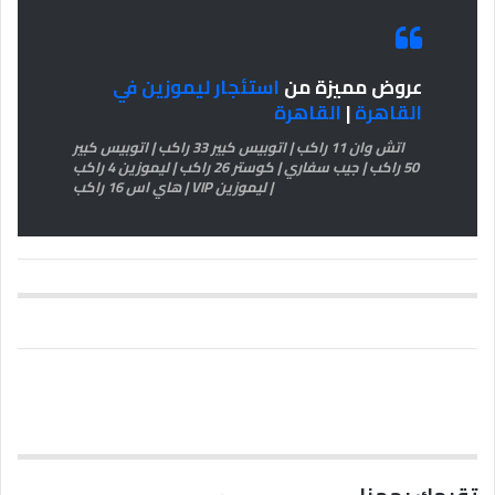
عروض مميزة من
استئجار ليموزين في
القاهرة
|
القاهرة
اتش وان 11 راكب | اتوبيس كبير 33 راكب | اتوبيس كبير
50 راكب | جيب سفاري | كوستر 26 راكب | ليموزين 4 راكب
| ليموزين VIP | هاي اس 16 راكب