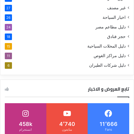
غير مصنف
27
اخبار السياحة
26
دليل مطاعم مصر
24
حجز فنادق
18
دليل المحلات السياحية
15
دليل مراكز الغوص
11
دليل شركات الطيران
6
تابع العروض و الاخبار
458k
4٬740
11٬666
Fans
متابعون
انستجرام