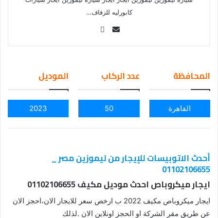
كابورليه للزفاف…
Se
nd
an
em
المحافظة
عدد الركاب
الموديل
ail
القاهرة
50
2023
أحدث الاتوبيسات للإيجار من ليموزين مصر _
01102106655
ايجار ميكروباص احدث موديل مكيف 01102106655
ايجار ميكروباص مكيف 2022 ب ارخص سعر للايجار الان،احجز الان
عن طريق مقر الشركة او الحجز اونلاين الان .لذلك