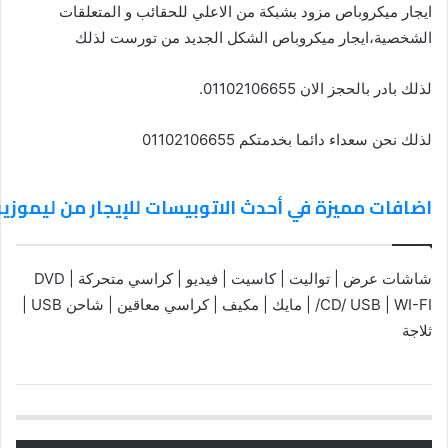
ايجار ميكروباص مزود بشبكة من الاعلي للحقائب و المتعلقات
الشخصية،ايجار ميكروباص الشكل الجديد من تورست لذلك
لذلك بادر بالحجز الان 01102106655.
لذلك نحن سعداء دائما بخدمتكم 01102106655
اضافات مميزة في أحدث الاتوبيسات للإيجار من ليموزين مصر _ 55
شاشات عرض | تواليت | كاسيت | فيديو | كراسي متحركة | DVD
/CD/ USB | WI-FI | مايك | مكيف | كراسي معاقين | شاحن USB |
ثلاجة