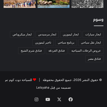
وسوم
ايجار سيارات
ايجار ليموزين
ايجار مرسيدس
ايجار ميكروباص
ايجار نقل سياحي
برنامج سياحي
تاجير ليموزين
عروض الرحلات السياحية
فنادق الغردقة
فنادق شرم الشيخ
فنادق مصر
© حقوق النشر 2026، جميع الحقوق محفوظة |
للسياحة دوت كوم تم
تصميمه من قِبل Lelsyaha
فيسبوك
‫X
‫YouTube
انستقرام