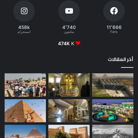
458k
4٬740
11٬666
Fans
متابعون
انستجرام
474K
K
أخر المقالات