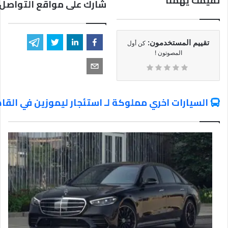
تقيمك يهمنا
شارك على مواقع التواصل 
تقييم المستخدمون:
كن أول
المصوتون !
السيارات اخري مملوكة لـ استئجار ليموزين في القا