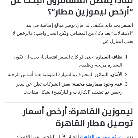
“أرخص ليموزين مطار”؟
السفر بحد ذاته مكلف، لذا فإن توفير مبالغ إضافية في بند
“الانتقالات” يعد ذكاءً من المسافر. ولكن الحذر واجب؛ فالرخص لا
يعني التنازل عن:
نظافة السيارة:
حتى لو كان السعر اقتصادياً، يجب أن تكون
السيارة مريحة ونظيفة.
الأمان:
السائق المحترف والسيارة المؤمنة هما أساس الرحلة.
عدم وجود مصاريف مخفية:
بعض الشركات تعلن عن سعر
رخيص ثم تضيف (الكارتات والباركينج) بشكل مفاجئ.
ليموزين القاهرة: أرخص أسعار
توصيل مطار القاهرة
تعتبر
شركة
ليموزين القاهرة
الخيار الأول للباحثين عن الاقتصاد