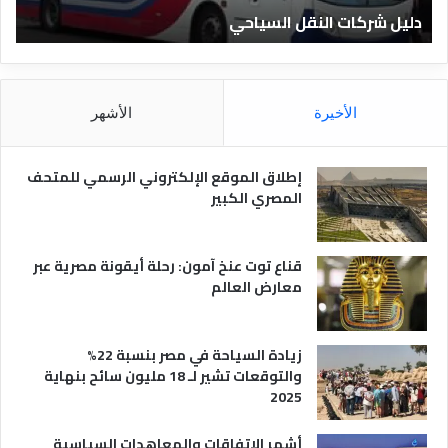
ا
ن
دليل الفنادق المصرية
ت
د
ا
ق
د
ا
ق
ل
و
م
ا
الأخيرة
الأشهر
ص
ن
ر
و
ي
ا
إطلاق الموقع الإلكتروني الرسمي للمتحف
ة
ع
المصري الكبير
ه
ا
قناع توت عنخ آمون: رحلة أيقونة مصرية عبر
معارض العالم
زيادة السياحة في مصر بنسبة 22%
والتوقعات تشير لـ 18 مليون سائح بنهاية
2025
أشهر الاتفاقات والمعاهدات السياسية