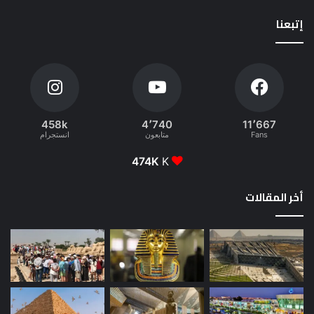
إتبعنا
458k
4٬740
11٬667
Fans
متابعون
انستجرام
474K
K
أخر المقالات