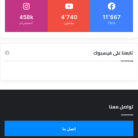
458k
4٬740
11٬667
Fans
متابعون
انستجرام
تابعنا على فيسبوك
تواصل معنا
اتصل بنا