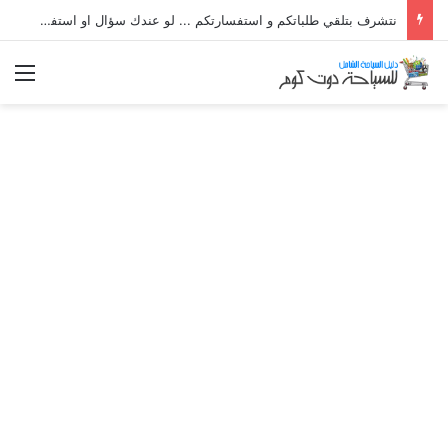
نتشرف بتلقي طلباتكم و استفسارتكم ... لو عندك سؤال او استفسار ماتدرددش فى طلب المساعدة
الق