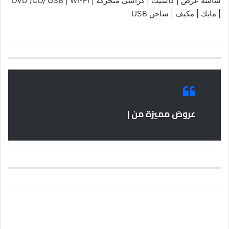
شاشة عرض | كاسيت | كراسي متحركة | DVD /CD/ USB | WI-FI
| مايك | مكيف | شاحن USB
عروض مميزة من |