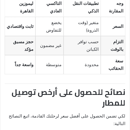
وجه
تطبيقات النقل
التاكسي
ليموزين
المقارنة
الذكي
العادي
القاهرة
متغير (وقت
يخضع
السعر
ثابت واقتصادي
الذروة)
للتفاوض
التزام
حسب توافر
حجز مسبق
غير مضمون
بالوقت
الكباتن
مؤكد
سعة
محدودة
متوسطة
واسعة جداً
الحقائب
نصائح للحصول على أرخص توصيل
للمطار
لكي تضمن الحصول على أفضل سعر لرحلتك القادمة، اتبع النصائح
التالية: