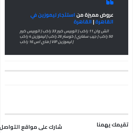
عروض مميزة من
استئجار ليموزين في
القاهرة
|
القاهرة
اتش وان 11 راكب | اتوبيس كبير 33 راكب | اتوبيس كبير
50 راكب | جيب سفاري | كوستر 26 راكب | ليموزين 4 راكب
| ليموزين VIP | هاي اس 16 راكب
تقيمك يهمنا
شارك على مواقع التواصل 