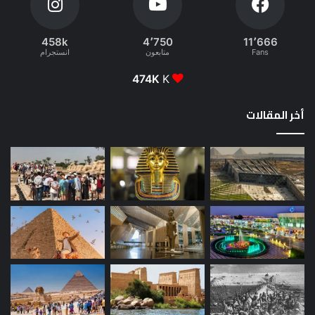
458k
4٬750
11٬666
Fans
متابعون
انستجرام
474K
K
أخر المقالات