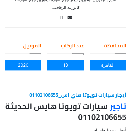
كابورليه للزفاف…
Se
nd
an
em
المحافظة
عدد الركاب
الموديل
ail
القاهرة
13
2020
أيجار سيارات تويوتا هاي اس_01102106655
تاجير
سيارات تويوتا هايس الحديثة
01102106655
أيجار تويوتا هاي اس