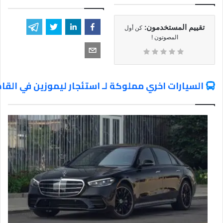
تقييم المستخدمون:
كن أول
المصوتون !
السيارات اخري مملوكة لـ استئجار ليموزين في القا