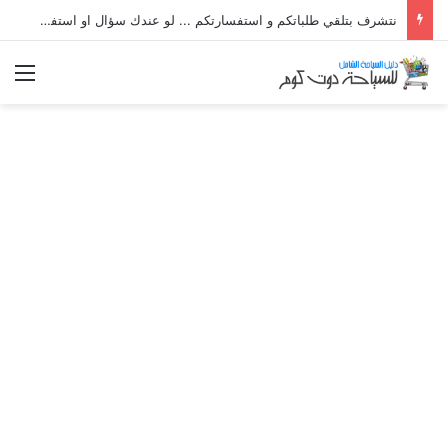
نتشرف بتلقي طلباتكم و استفسارتكم ... لو عندك سؤال او استفسار ماتدرددش فى طلب المساعدة
الق