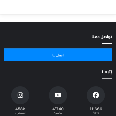
تواصل معنا
اتصل بنا
إتبعنا
458k
4٬740
11٬666
Fans
متابعون
انستجرام