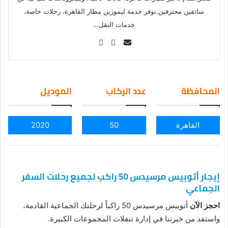
سائقين محترفين.نوفر خدمة ليموزين مطار القاهرة، رحلات خاصة،
خدمات النقل…
Se
nd
an
em
المحافظة
عدد الركاب
الموديل
ail
القاهرة
50
2020
إيجار أتوبيس مرسيدس 50 راكب لجميع رحلات السفر
الجماعي
احجز الآن
أتوبيس مرسيدس 50 راكباً لرحلتك الجماعية القادمة،
واستفد من خبرتنا في إدارة تنقلات المجموعات الكبيرة.