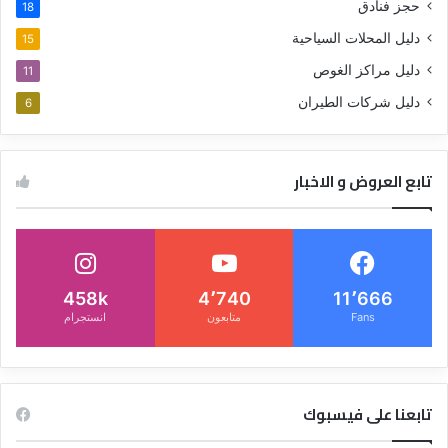
حجز فنادق
18
دليل المحلات السياحية
15
دليل مراكز الغوص
11
دليل شركات الطيران
6
تابع العروض و الاخبار
458k
4٬740
11٬666
Fans
متابعون
انستجرام
تابعنا على فيسبوك