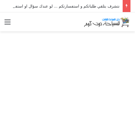
نتشرف بتلقي طلباتكم و استفسارتكم ... لو عندك سؤال او استفسار ماتدرددش فى طلب المساعدة
الق