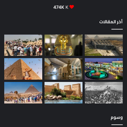
474K
K
أخر المقالات
وسوم