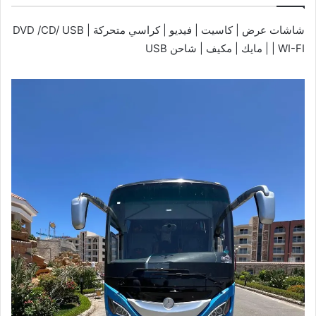
شاشات عرض | كاسيت | فيديو | كراسي متحركة | DVD /CD/ USB
| WI-FI | مايك | مكيف | شاحن USB