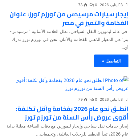
3 يناير، 2026
0
78
إيجار سيارات مرسيدس من تورزم تورز: عنوان
الفخامة والتميز في مصر
في عالم ليموزين النقل السياحي، تظل العلامة الألمانية "مرسيدس-
بنز" هي المعيار الذهبي للفخامة والأمان. نحن في تورزم تورز ندرك
أن...
التفاصيل »
3 يناير، 2026
0
79
انطلق نحو عام 2026 بفخامة وأقل تكلفة:
أقوى عروض رأس السنة من تورزم تورز
إيجار خدمات نقل سياحي وإيجار ليموزين مع دقات الساعة معلنةً بداية
عام 2026، تبدأ الخطط للرحلات العائلية، وتجمعات...