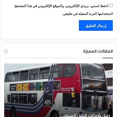
احفظ اسمي، بريدي الإلكتروني، والموقع الإلكتروني في هذا المتصفح
لاستخدامها المرة المقبلة في تعليقي.
المقالات المميزة
د
ت
ل
ع
ي
ر
ل
ي
ا
ف
ل
ا
ف
ل
ن
ف
ا
ن
دليل الفنادق المصرية
ت
د
ا