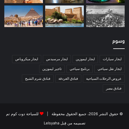
وسوم
ايجار سيارات
ايجار ليموزين
ايجار مرسيدس
ايجار ميكروباص
ايجار نقل سياحي
برنامج سياحي
تاجير ليموزين
عروض الرحلات السياحية
فنادق الغردقة
فنادق شرم الشيخ
فنادق مصر
© حقوق النشر 2026، جميع الحقوق محفوظة |
للسياحة دوت كوم تم
تصميمه من قِبل Lelsyaha