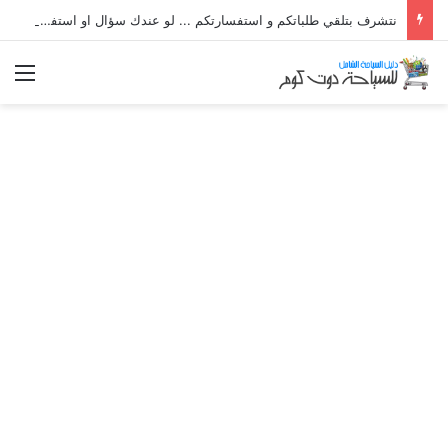
نتشرف بتلقي طلباتكم و استفسارتكم ... لو عندك سؤال او استفسار ماتدرددش فى طلب المساعدة
الق