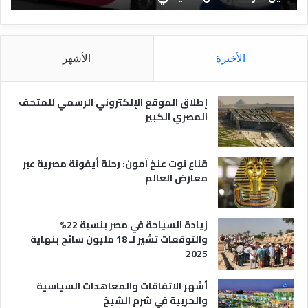
ق
د
ا
ق
ل
و
م
ا
الأخيرة
الأشهر
ص
ن
ر
و
ي
ا
إطلاق الموقع الإلكتروني الرسمي للمتحف
ة
ع
المصري الكبير
ه
ا
قناع توت عنخ آمون: رحلة أيقونة مصرية عبر
معارض العالم
زيادة السياحة في مصر بنسبة 22%
والتوقعات تشير لـ 18 مليون سائح بنهاية
2025
أشهر الاتفاقات والمعاهدات السياسية
والحربية في شرم الشيخ