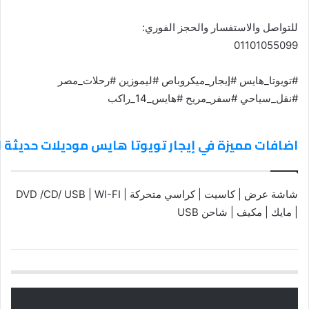
للتواصل والاستفسار والحجز الفوري:
01101055099
#تويوتا_هايس #إيجار_ميكروباص #ليموزين #رحلات_مصر
#نقل_سياحي #سفر_مريح #هايس_14_راكب
اضافات مميزة في إيجار تويوتا هايس موديلات حديثة 
شاشة عرض | كاسيت | كراسي متحركة | DVD /CD/ USB | WI-FI
| مايك | مكيف | شاحن USB