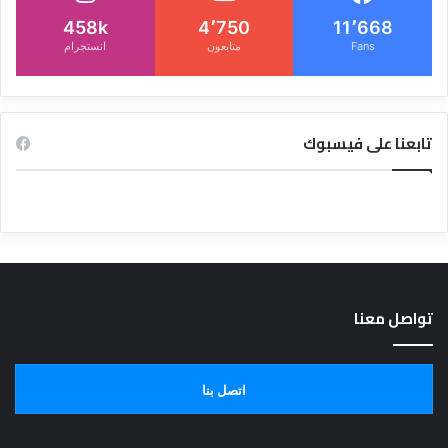
458k
4٬750
11٬668
Fans
متابعون
انستجرام
تابعنا على فيسبوك
تواصل معنا
اتصل بنا