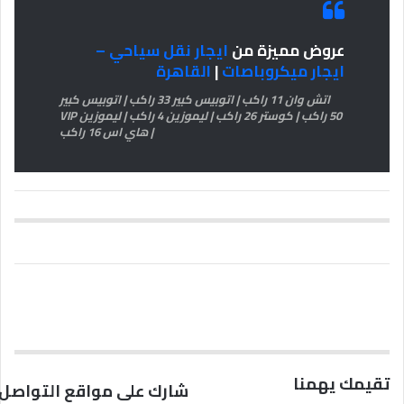
عروض مميزة من
ايجار نقل سياحي –
ايجار ميكروباصات
|
القاهرة
اتش وان 11 راكب | اتوبيس كبير 33 راكب | اتوبيس كبير
50 راكب | كوستر 26 راكب | ليموزين 4 راكب | ليموزين VIP
| هاي اس 16 راكب
تقيمك يهمنا
شارك على مواقع التواصل 