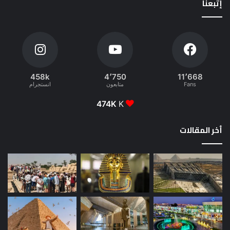
إتبعنا
458k
4٬750
11٬668
Fans
متابعون
انستجرام
474K
K
أخر المقالات