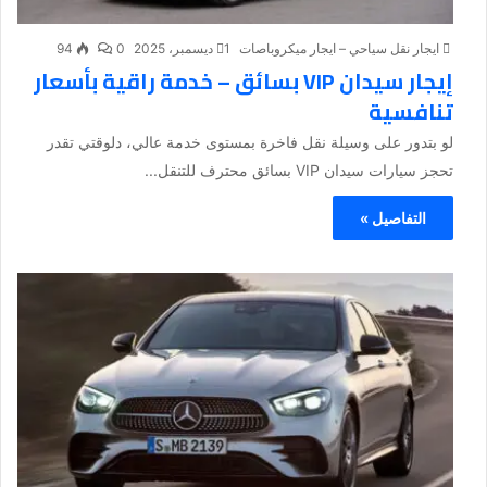
ايجار نقل سياحي – ايجار ميكروباصات
1 ديسمبر، 2025
0
94
إيجار سيدان VIP بسائق – خدمة راقية بأسعار
تنافسية
لو بتدور على وسيلة نقل فاخرة بمستوى خدمة عالي، دلوقتي تقدر
تحجز سيارات سيدان VIP بسائق محترف للتنقل...
التفاصيل »