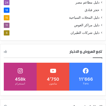
دليل مطاعم مصر
24
حجز فنادق
18
دليل المحلات السياحية
15
دليل مراكز الغوص
11
دليل شركات الطيران
6
تابع العروض و الاخبار
458k
4٬750
11٬666
Fans
متابعون
انستجرام