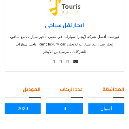
ايجار نقل سياحى
تورست أفضل شركه لإيجارالسيارات في مصر، تأجير سيارات مع سائق،
إيجار سيارات، سيارات للايجار، Rent luxury car, تاجير سيارات
للشركات ، مرسيدس للايجار
Se
nd
an
em
المحافظة
عدد الركاب
الموديل
ail
أسوان
6
2020