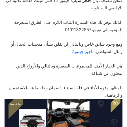
فنحن ننصحك بأن
احجز
سيارة جيتور T2 التي أثبتت كفاءة عالية في
الأراضي السيناوية.
لذلك توفر لك هذه السيارة الثبات اللازم على الطرق المتعرجة
المؤدية إلى نويبع،01011322557
ومع وجود سائق خاص،وبالتالي لن تقلق بشأن منحنيات الجبال أو
رمال الشواطئ.
تاجير جيتورT2
هي الخيار الأمثل للمجموعات الصغيرة وبالتالي والأزواج الذين
يبحثون عن شياكة
المظهر وقوة الأداء في قلب سيناء، لضمان رحلة مليئة بالاستجمام
والرفاهية.