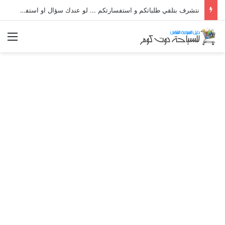
نتشرف بتلقي طلباتكم و استفسارتكم ... لو عندك سؤال او استفسار ماتدرددش فى طلب المساعدة
الق