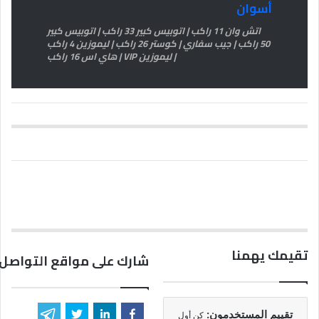
أسوان
اتش وان 11 راكب | اتوبيس كبير 33 راكب | اتوبيس كبير
50 راكب | جيب سفاري | كوستر 26 راكب | ليموزين 4 راكب
| ليموزين VIP | هاي اس 16 راكب
تقيمك يهمنا
شارك على مواقع التواصل 
تقييم المستخدمون:
كن أول