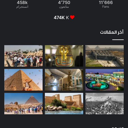
458k
4٬750
11٬666
Fans
متابعون
انستجرام
474K
K
أخر المقالات