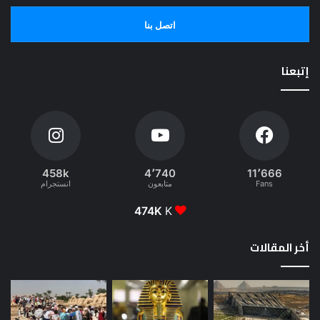
اتصل بنا
إتبعنا
458k
4٬740
11٬666
Fans
متابعون
انستجرام
474K
K
أخر المقالات