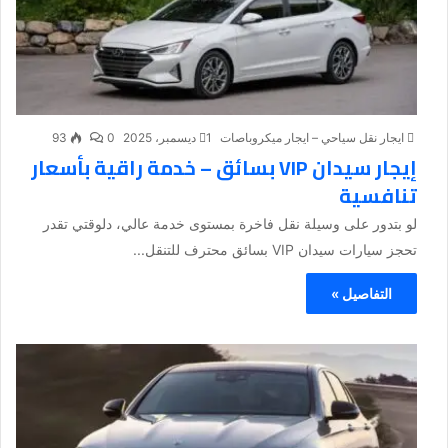
ايجار نقل سياحي – ايجار ميكروباصات
1 ديسمبر، 2025
0
93
إيجار سيدان VIP بسائق – خدمة راقية بأسعار
تنافسية
لو بتدور على وسيلة نقل فاخرة بمستوى خدمة عالي، دلوقتي تقدر
تحجز سيارات سيدان VIP بسائق محترف للتنقل...
التفاصيل »