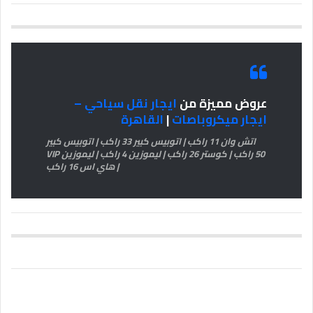
عروض مميزة من
ايجار نقل سياحي –
ايجار ميكروباصات
|
القاهرة
اتش وان 11 راكب | اتوبيس كبير 33 راكب | اتوبيس كبير
50 راكب | كوستر 26 راكب | ليموزين 4 راكب | ليموزين VIP
| هاي اس 16 راكب