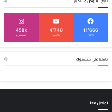
تابع العروض و الاخبار
458k
4٬740
11٬666
Fans
متابعون
انستجرام
تابعنا على فيسبوك
تواصل معنا