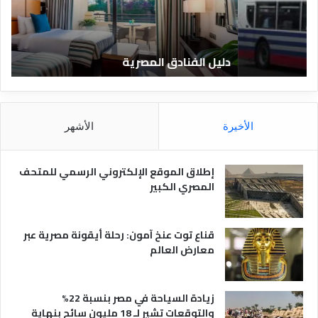
ل
ا
ف
ل
ن
ف
ا
ن
دليل الفنادق المصرية
ت
د
ا
ق
د
ا
ق
ل
و
م
ا
الأخيرة
الأشهر
ص
ن
ر
و
ي
ا
إطلاق الموقع الإلكتروني الرسمي للمتحف
ة
ع
المصري الكبير
ه
ا
قناع توت عنخ آمون: رحلة أيقونة مصرية عبر
معارض العالم
زيادة السياحة في مصر بنسبة 22%
والتوقعات تشير لـ 18 مليون سائح بنهاية