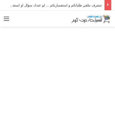
نتشرف بتلقي طلباتكم و استفسارتكم ... لو عندك سؤال او استفسار ماتدرددش فى طلب المساعدة
الق