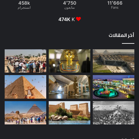
458k
4٬750
11٬666
Fans
متابعون
انستجرام
474K
K
أخر المقالات