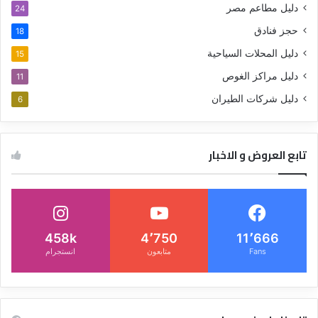
دليل مطاعم مصر
24
حجز فنادق
18
دليل المحلات السياحية
15
دليل مراكز الغوص
11
دليل شركات الطيران
6
تابع العروض و الاخبار
458k
4٬750
11٬666
Fans
متابعون
انستجرام