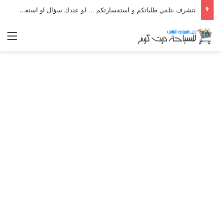
نتشرف بتلقي طلباتكم و استفسارتكم ... لو عندك سؤال او استفسار ماتدرددش فى طلب المساعدة
الق