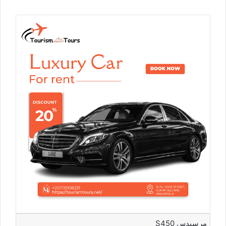
مرسيدس S450