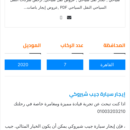
السياحي النقل السياحي PDF ,عروض إيجار باصات…
Se
nd
an
em
المحافظة
عدد الركاب
الموديل
ail
القاهرة
7
2020
إيجار سيارة جيب شيروكي
اذا كنت تبحث عن تجربة قيادة مميزة ومغامرة خاصة في رحلتك
01003203210
، فإن إيجار سيارة جيب شيروكي يمكن أن يكون الخيار المثالي. جيب