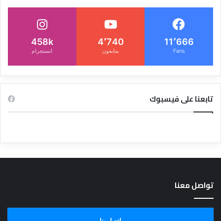
458k
4٬740
11٬666
Fans
متابعون
انستجرام
تابعنا على فيسبوك
تواصل معنا
اتصل بنا