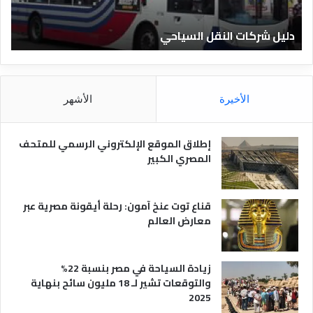
ن
ف
ا
ن
دليل الفنادق المصرية
د
ا
ق
د
ا
ق
ل
و
م
ا
الأخيرة
الأشهر
ص
ن
ر
و
ي
ا
إطلاق الموقع الإلكتروني الرسمي للمتحف
ة
ع
المصري الكبير
ه
ا
قناع توت عنخ آمون: رحلة أيقونة مصرية عبر
معارض العالم
زيادة السياحة في مصر بنسبة 22%
والتوقعات تشير لـ 18 مليون سائح بنهاية
2025