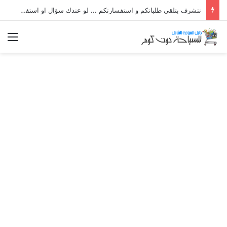
نتشرف بتلقي طلباتكم و استفسارتكم ... لو عندك سؤال او استفسار ماتدرددش فى طلب المساعدة
الق