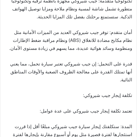
تكنولوجيا متقدمة: جيب شيروكي مجهزة بأنظمة ترفيه وتكنولوجيا
متطورة تشمل شاشة لمسية ونظام ملاحة ومزايا توصيل الهواتف
الذكية. ستستمتع برحلتك بفضل تلك المزايا الحديثة.
أمان متقدم: توفر جيب شيروكي العديد من الميزات الأمانية مثل
نظام مكابح مضادة للانغلاق (ABS) ونظام مراقبة ضغط الإطارات
ومنظومة وسائد هوائية عديدة، مما يسهم في زيادة مستوى الأمان.
قدرة على التحمل: إن جيب شيروكي تعتبر سيارة تحمل، مما يعني
أنها تمتلك القدرة على معالجة الظروف الصعبة والأوقات المناطق
النائية.
تكلفة إيجار جيب شيروكي:
تعتمد تكلفة إيجار جيب شيروكي على عدة عوامل:
المدة: ستكلفتك إيجار سيارة جيب شيروكي مبلغًا أقل إذا قررت
استئجارها لفترة قصيرة مثل يوم أو أسبوع مقارنة بإيجارها لفترة