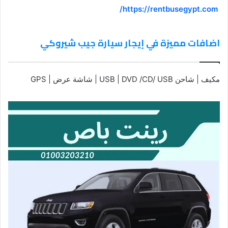
https://rentbusegypt.com/
اضافات مميزة في إيجار سيارة جيب شيروكي
مكيف | شاحن USB | DVD /CD/ USB | شاشة عرض | GPS