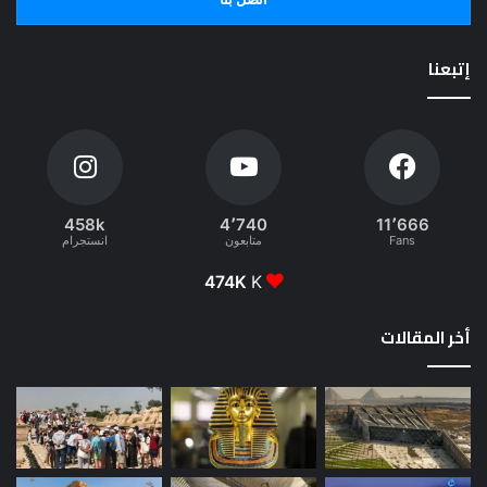
إتبعنا
458k
4٬740
11٬666
Fans
متابعون
انستجرام
474K
K
أخر المقالات