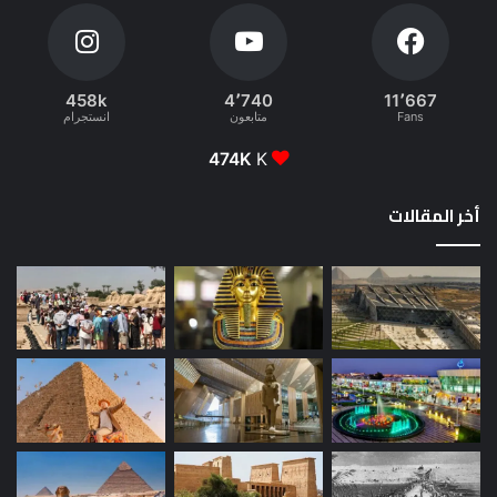
458k
4٬740
11٬667
Fans
متابعون
انستجرام
474K
K
أخر المقالات