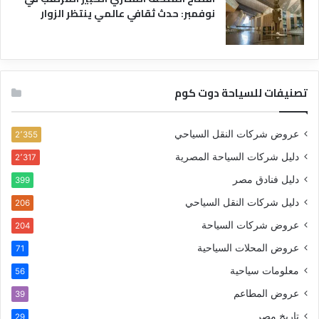
نوفمبر: حدث ثقافي عالمي ينتظر الزوار
تصنيفات للسياحة دوت كوم
عروض شركات النقل السياحي
2٬355
دليل شركات السياحة المصرية
2٬317
دليل فنادق مصر
399
دليل شركات النقل السياحي
206
عروض شركات السياحة
204
عروض المحلات السياحية
71
معلومات سياحية
56
عروض المطاعم
39
تاريخ مصر
29