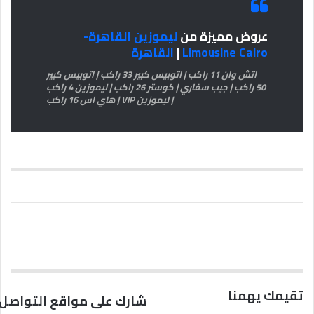
عروض مميزة من
ليموزين القاهرة-
Limousine Cairo
|
القاهرة
اتش وان 11 راكب | اتوبيس كبير 33 راكب | اتوبيس كبير
50 راكب | جيب سفاري | كوستر 26 راكب | ليموزين 4 راكب
| ليموزين VIP | هاي اس 16 راكب
تقيمك يهمنا
شارك على مواقع التواصل 