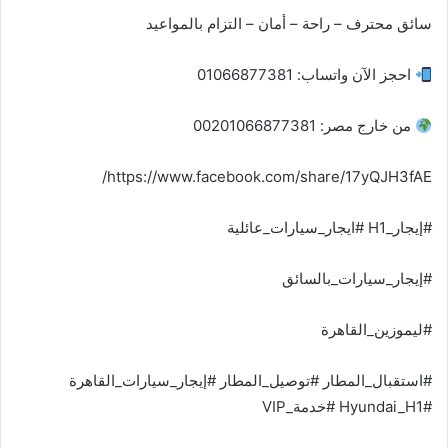
سائق محترف – راحة – أمان – التزام بالمواعيد
احجز الآن واتساب: 01066877381
من خارج مصر: 00201066877381
https://www.facebook.com/share/17yQJH3fAE/
#إيجار_H1 #ايجار_سيارات_عائلية
#إيجار_سيارات_بالسائق
#ليموزين_القاهرة
#استقبال_المطار #توصيل_المطار #إيجار_سيارات_القاهرة
#Hyundai_H1 #خدمة_VIP