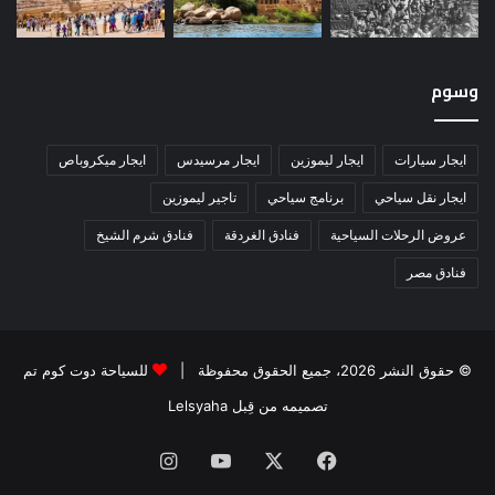
وسوم
ايجار سيارات
ايجار ليموزين
ايجار مرسيدس
ايجار ميكروباص
ايجار نقل سياحي
برنامج سياحي
تاجير ليموزين
عروض الرحلات السياحية
فنادق الغردقة
فنادق شرم الشيخ
فنادق مصر
© حقوق النشر 2026، جميع الحقوق محفوظة |
للسياحة دوت كوم تم
تصميمه من قِبل Lelsyaha
فيسبوك
‫X
‫YouTube
انستقرام