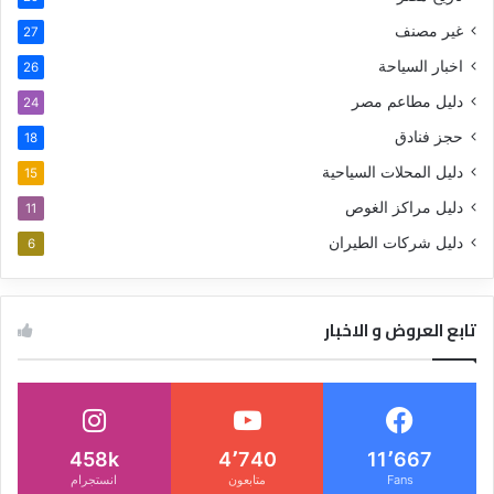
غير مصنف
27
اخبار السياحة
26
دليل مطاعم مصر
24
حجز فنادق
18
دليل المحلات السياحية
15
دليل مراكز الغوص
11
دليل شركات الطيران
6
تابع العروض و الاخبار
458k
4٬740
11٬667
Fans
متابعون
انستجرام