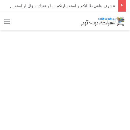
نتشرف بتلقي طلباتكم و استفسارتكم ... لو عندك سؤال او استفسار ماتدرددش فى طلب المساعدة
الق