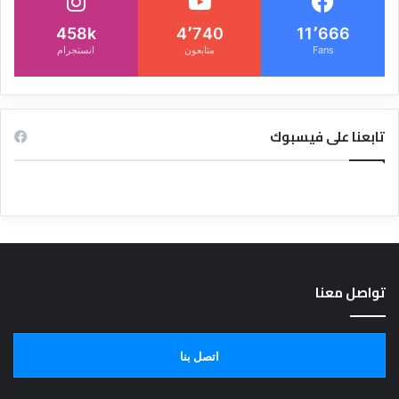
458k
4٬740
11٬666
Fans
متابعون
انستجرام
تابعنا على فيسبوك
تواصل معنا
اتصل بنا