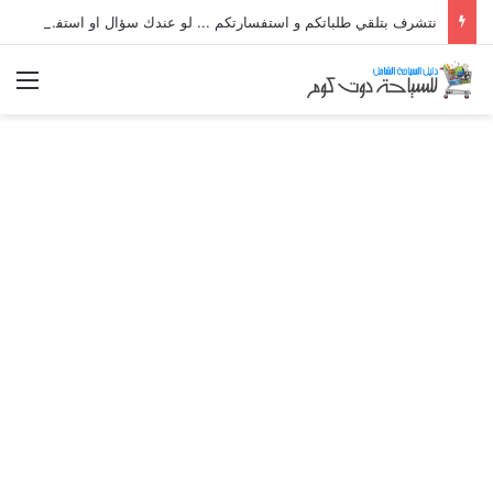
نتشرف بتلقي طلباتكم و استفسارتكم ... لو عندك سؤال او استفسار ماتدرددش فى طلب المساعدة
الق