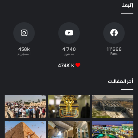
إتبعنا
458k
4٬740
11٬666
Fans
متابعون
انستجرام
474K
K
أخر المقالات