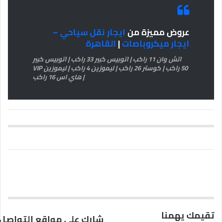
عروض مميزة من
ايجار نقل سياحي –
ايجار ميكروباصات
|
القاهرة
اتش وان 11 راكب | اتوبيس كبير 33 راكب | اتوبيس كبير
50 راكب | كوستر 26 راكب | ليموزين 4 راكب | ليموزين VIP
| هاي اس 16 راكب
تقيمك يهمنا
شارك على مواقع التواصل 