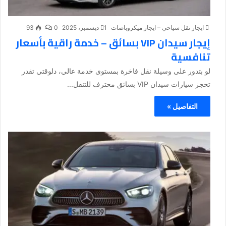
ايجار نقل سياحي – ايجار ميكروباصات
1 ديسمبر، 2025
0
93
إيجار سيدان VIP بسائق – خدمة راقية بأسعار
تنافسية
لو بتدور على وسيلة نقل فاخرة بمستوى خدمة عالي، دلوقتي تقدر
تحجز سيارات سيدان VIP بسائق محترف للتنقل...
التفاصيل »