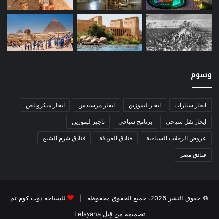
وسوم
ايجار سيارات
ايجار ليموزين
ايجار مرسيدس
ايجار ميكروباص
ايجار نقل سياحي
برنامج سياحي
تاجير ليموزين
عروض الرحلات السياحية
فنادق الغردقة
فنادق شرم الشيخ
فنادق مصر
© حقوق النشر 2026، جميع الحقوق محفوظة |
للسياحة دوت كوم تم
تصميمه من قِبل Lelsyaha