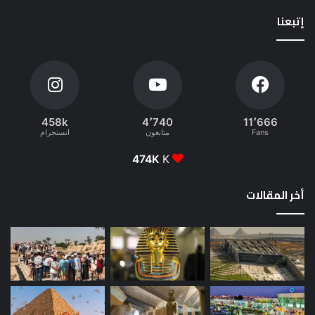
إتبعنا
458k
4٬740
11٬666
Fans
متابعون
انستجرام
474K
K
أخر المقالات