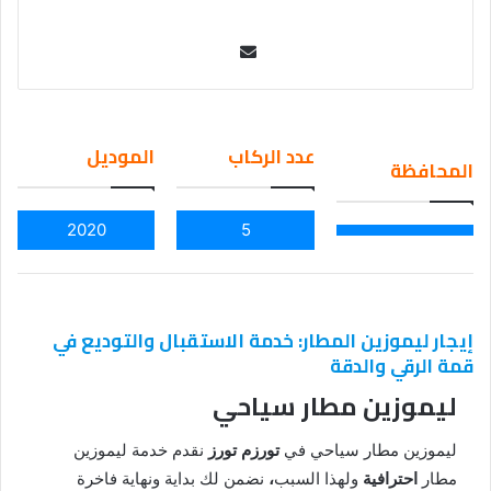
Se
nd
an
em
عدد الركاب
الموديل
المحافظة
ail
2020
5
إيجار ليموزين المطار: خدمة الاستقبال والتوديع في
قمة الرقي والدقة
ليموزين مطار سياحي
ليموزين مطار سياحي في
تورزم تورز
نقدم خدمة ليموزين
مطار
احترافية
ولهذا السبب
،
نضمن لك بداية ونهاية فاخرة