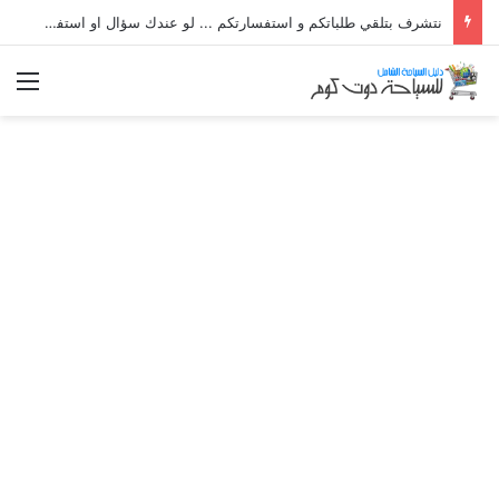
نتشرف بتلقي طلباتكم و استفسارتكم ... لو عندك سؤال او استفسار ماتدرددش فى طلب المساعدة
الق