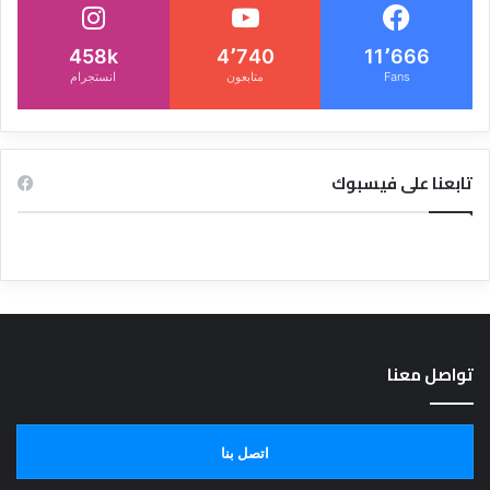
458k
4٬740
11٬666
Fans
متابعون
انستجرام
تابعنا على فيسبوك
تواصل معنا
اتصل بنا