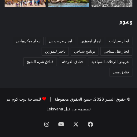
وسوم
ايجار سيارات
ايجار ليموزين
ايجار مرسيدس
ايجار ميكروباص
ايجار نقل سياحي
برنامج سياحي
تاجير ليموزين
عروض الرحلات السياحية
فنادق الغردقة
فنادق شرم الشيخ
فنادق مصر
© حقوق النشر 2026، جميع الحقوق محفوظة |
للسياحة دوت كوم تم
تصميمه من قِبل Lelsyaha
فيسبوك
‫X
‫YouTube
انستقرام