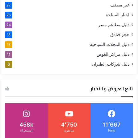
غير مصنف
27
اخبار السياحة
26
دليل مطاعم مصر
24
حجز فنادق
18
دليل المحلات السياحية
15
دليل مراكز الغوص
11
دليل شركات الطيران
6
تابع العروض و الاخبار
458k
4٬750
11٬667
Fans
متابعون
انستجرام