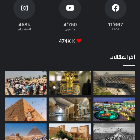
458k
4٬750
11٬667
Fans
متابعون
انستجرام
474K
K
أخر المقالات