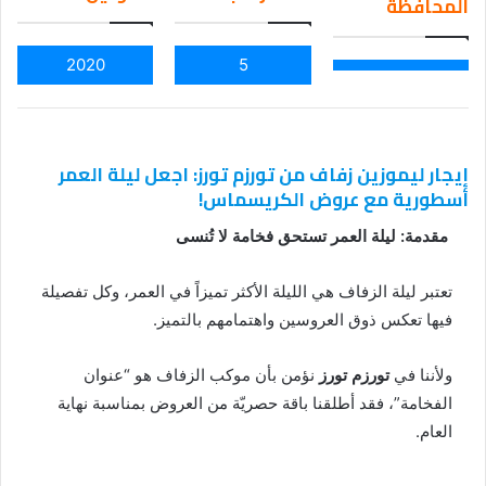
المحافظة
ail
2020
5
إيجار ليموزين زفاف من تورزم تورز: اجعل ليلة العمر
أسطورية مع عروض الكريسماس!
مقدمة: ليلة العمر تستحق فخامة لا تُنسى
تعتبر ليلة الزفاف هي الليلة الأكثر تميزاً في العمر، وكل تفصيلة
فيها تعكس ذوق العروسين واهتمامهم بالتميز.
ولأننا في
تورزم تورز
نؤمن بأن موكب الزفاف هو “عنوان
الفخامة”، فقد أطلقنا باقة حصريّة من العروض بمناسبة نهاية
العام.