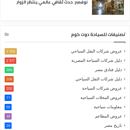
نوفمبر: حدث ثقافي عالمي ينتظر الزوار
تصنيفات للسياحة دوت كوم
عروض شركات النقل السياحي
2٬355
دليل شركات السياحة المصرية
2٬317
دليل فنادق مصر
399
دليل شركات النقل السياحي
206
عروض شركات السياحة
205
عروض المحلات السياحية
71
معلومات سياحية
56
عروض المطاعم
39
تاريخ مصر
29