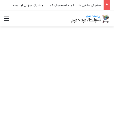
نتشرف بتلقي طلباتكم و استفسارتكم ... لو عندك سؤال او استفسار ماتدرددش فى طلب المساعدة
الق