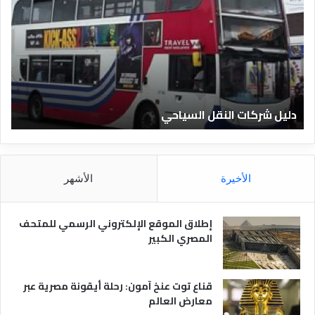
ي
ل
ا
ل
ف
ن
ا
دليل الفنادق المصرية
د
ق
ا
ل
م
الأخيرة
الأشهر
ص
ر
ي
إطلاق الموقع الإلكتروني الرسمي للمتحف
ة
المصري الكبير
قناع توت عنخ آمون: رحلة أيقونة مصرية عبر
معارض العالم