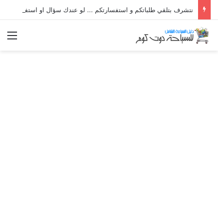
نتشرف بتلقي طلباتكم و استفسارتكم ... لو عندك سؤال او استفسار ماتدرددش فى طلب المساعدة
الق