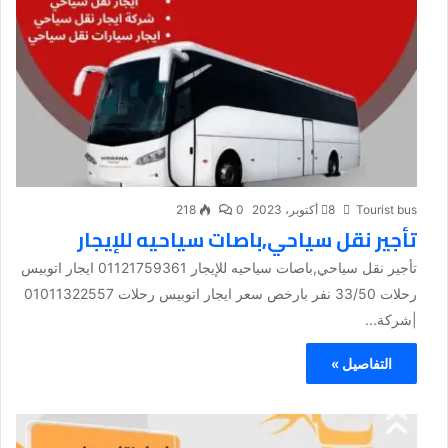
Tourist bus
8 أكتوبر، 2023
0
218
تأجير نقل سياحي,باصات سياحيه للإيجار
تأجير نقل سياحي,باصات سياحيه للإيجار 01121759361 ايجار اتوبيس
رحلات 33/50 نفر بارخص سعر ايجار اتوبيس رحلات 01011322557
|شركة...
التفاصيل »