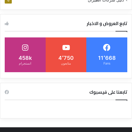
6
تابع العروض و الاخبار
458k
4٬750
11٬668
Fans
متابعون
انستجرام
تابعنا على فيسبوك