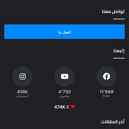
تواصل معنا
اتصل بنا
إتبعنا
458k
4٬750
11٬668
Fans
متابعون
انستجرام
474K
K
أخر المقالات