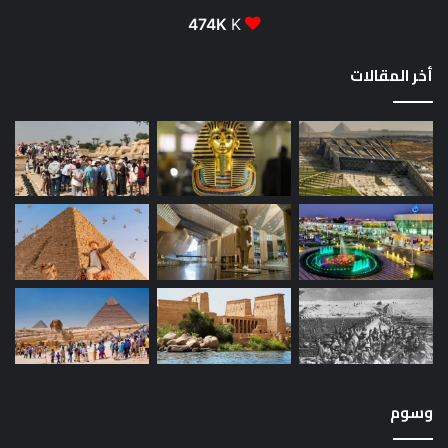
474K
K
أخر المقالات
وسوم