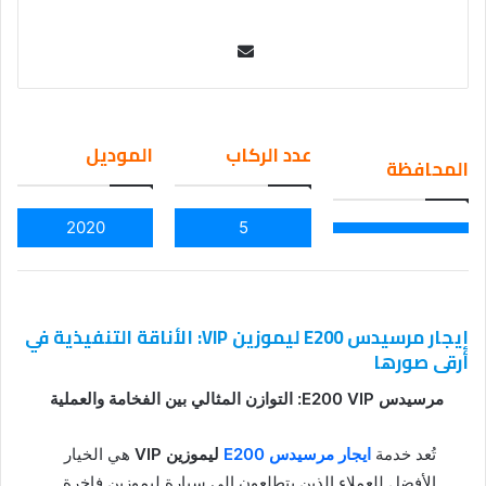
Se
nd
an
em
عدد الركاب
الموديل
المحافظة
ail
2020
5
إيجار مرسيدس E200 ليموزين VIP: الأناقة التنفيذية في
أرقى صورها
مرسيدس E200 VIP: التوازن المثالي بين الفخامة والعملية
تُعد خدمة
ايجار مرسيدس E200
ليموزين VIP
هي الخيار
الأفضل للعملاء الذين يتطلعون إلى سيارة ليموزين فاخرة