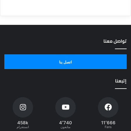
تواصل معنا
اتصل بنا
إتبعنا
458k
4٬740
11٬666
Fans
متابعون
انستجرام