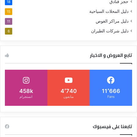
حجز فنادق
18
دليل المحلات السياحية
15
دليل مراكز الغوص
11
دليل شركات الطيران
6
تابع العروض و الاخبار
458k
4٬740
11٬666
Fans
متابعون
انستجرام
تابعنا على فيسبوك