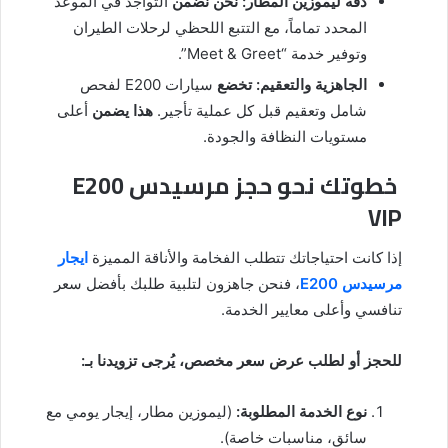
دقة ليموزين المطار:
نحن نضمن
التواجد في الموعد
المحدد تماماً، مع التتبع اللحظي لرحلات الطيران
وتوفير خدمة “Meet & Greet”.
الجاهزية والتعقيم:
تخضع
سيارات E200 لفحص
شامل وتعقيم قبل كل عملية تأجير.
هذا يضمن
أعلى
مستويات النظافة والجودة.
خطوتك نحو حجز مرسيدس E200
VIP
إذا كانت احتياجاتك تتطلب الفخامة والأناقة المميزة
ايجار
مرسيدس E200
، فنحن جاهزون لتلبية طلبك بأفضل سعر
تنافسي وأعلى معايير الخدمة.
للحجز أو لطلب عرض سعر مخصص، يُرجى تزويدنا بـ:
نوع الخدمة المطلوبة:
(ليموزين مطار، إيجار يومي مع
سائق، مناسبات خاصة).