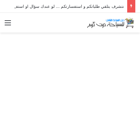
نتشرف بتلقي طلباتكم و استفسارتكم ... لو عندك سؤال او استفسار ماتدرددش فى طلب المساعدة
الق