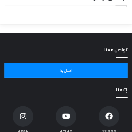
تواصل معنا
اتصل بنا
إتبعنا
458k
4٬740
11٬666