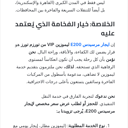
ليس فقط في المدن الكبرى (القاهرة والإسكندرية)،
بل أيضاً للتنقلات السريعة والفاخرة بين المحافظات.
الخلاصة: خيار الفخامة الذي يُعتمد
عليه
إن
ايجار مرسيدس E200
ليموزين VIP من تورزم تورز
هو
قرار يضمن لك الكفاءة، والأناقة، وراحة البال.
نحن
نؤمن
بأن كل رحلة يجب أن تكون انعكاساً لمستوى
الرفاهية الذي تستحقه.
لذلك،
نحن ملتزمون بتقديم خدمة
ليموزين لا تضاهى، مدعومة بأسطول من المركبات
الفاخرة وسائقين يتمتعون بأعلى درجات الاحترافية.
نحن ندعوك
لتجربة الفارق في خدمة النقل
التنفيذي.
للحجز أو لطلب عرض سعر مخصص لإيجار
مرسيدس E200، يُرجى تزويدنا بـ:
نوع الخدمة المطلوبة:
(ليموزين مطار، إيجار يومي مع