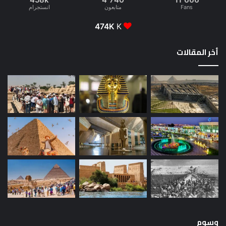
Fans
متابعون
انستجرام
474K
K
أخر المقالات
وسوم