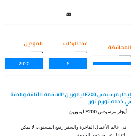
Se
nd
an
em
عدد الركاب
الموديل
المحافظة
ail
2020
5
إيجار مرسيدس E200 ليموزين VIP: قمة الأناقة والدقة
في خدمة تورزم تورز
أيجار مرسيدس E200 ليموزين
في عالم الأعمال الفاخرة والسفر رفيع المستوى، لا يمكن
التنازل عن مستوى الخدمة.