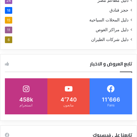
دليل مطاعم مصر
24
حجز فنادق
18
دليل المحلات السياحية
15
دليل مراكز الغوص
11
دليل شركات الطيران
6
تابع العروض و الاخبار
458k
4٬740
11٬666
Fans
متابعون
انستجرام
تابعنا على فيسبوك