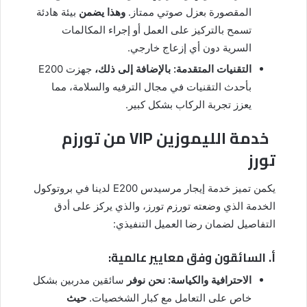
المقصورة بعزل صوتي ممتاز.
وهذا يضمن
بيئة هادئة
تسمح بالتركيز على العمل أو إجراء المكالمات
السرية دون أي إزعاج خارجي.
التقنيات المتقدمة:
بالإضافة إلى ذلك،
جهزت E200
بأحدث التقنيات في مجال الترفيه والسلامة، مما
يعزز تجربة الركاب بشكل كبير.
خدمة الليموزين VIP من تورزم
تورز
يكمن تميز خدمة إيجار مرسيدس E200 لدينا في بروتوكول
الخدمة الذي وضعته تورزم تورز، والذي يركز على أدق
التفاصيل لضمان رضا العميل التنفيذي:
أ. السائقون وفق معايير عالمية:
الاحترافية والكياسة:
نحن نوفر
سائقين مدربين بشكل
خاص على التعامل مع كبار الشخصيات.
حيث