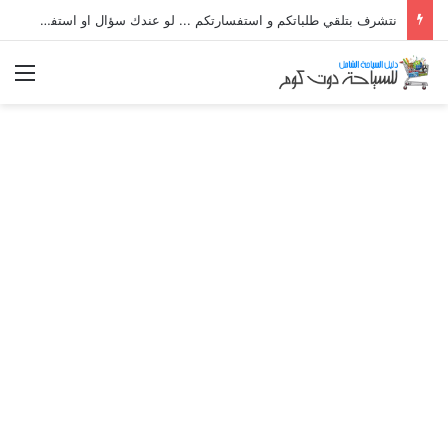
نتشرف بتلقي طلباتكم و استفسارتكم ... لو عندك سؤال او استفسار ماتدرددش فى طلب المساعدة
الق