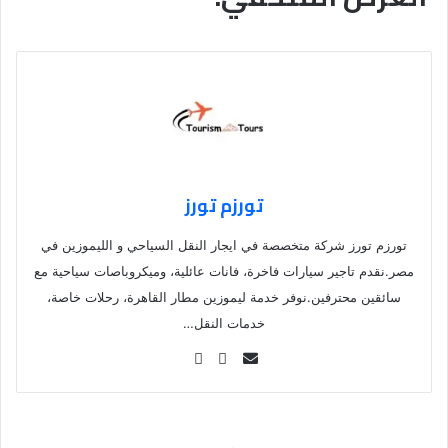
تورزم تورز
تورزم تورز شركة متخصصة في ايجار النقل السياحي و الليموزين في
مصر.نقدم تاجير سيارات فاخرة، فانات عائلية، وميكروباصات سياحية مع
سائقين محترفين.نوفر خدمة ليموزين مطار القاهرة، رحلات خاصة،
خدمات النقل…
Se
nd
an
em