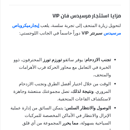
مزايا استئجار مرسيدس فان VIP
لتحويل زيارة المتحف إلى تجربة سلسة، يلعب
إيجارميكروباص
مرسيدس
سبرنتر VIP
دوراً حاسماً في الجانب اللوجستي:
تجنب الازدحام:
يوفر سائقو
تورزم تورز
المحترفون، ذوو
الخبرة في التعامل مع محاور الحركة قرب الأهرامات
والمتحف،
الوقت من خلال اختيار أفضل الطرق وتجنب الازدحام
المروري.
ونتيجة لذلك،
تصل مجموعتك منتعشة وجاهزة
لاستكشاف القاعات المتحفية.
الوصول والانتظار السلس:
يتمكن السائق من إدارة عملية
الإنزال والانتظار في الأماكن المخصصة للمركبات
السياحية بسهولة،
مما يحرر
المجموعة من أي قلق