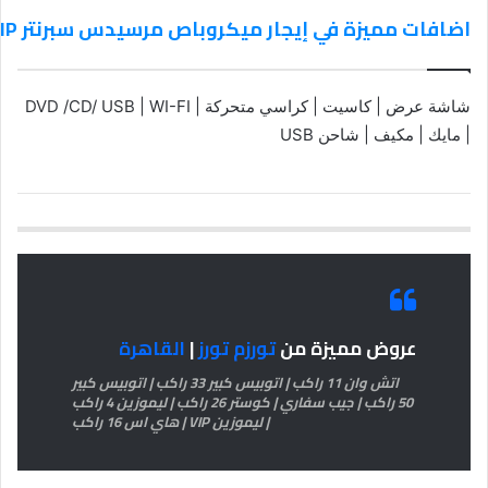
اضافات مميزة في إيجار ميكروباص مرسيدس سبرنتر VIP بالقرب من الأهرامات: “المتحف الكبير” يفتح أبوابه.. دليل شامل للزيارة وتجربة العرض المتحفي.
شاشة عرض | كاسيت | كراسي متحركة | DVD /CD/ USB | WI-FI
| مايك | مكيف | شاحن USB
عروض مميزة من
تورزم تورز
|
القاهرة
اتش وان 11 راكب | اتوبيس كبير 33 راكب | اتوبيس كبير
50 راكب | جيب سفاري | كوستر 26 راكب | ليموزين 4 راكب
| ليموزين VIP | هاي اس 16 راكب