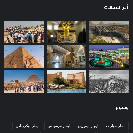
أخر المقالات
وسوم
ايجار سيارات
ايجار ليموزين
ايجار مرسيدس
ايجار ميكروباص