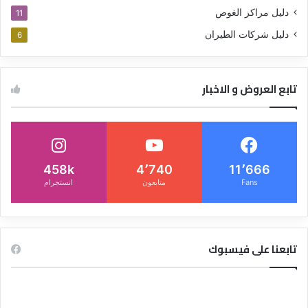
دليل مراكز الغوص
11
دليل شركات الطيران
6
تابع العروض و الاخبار
458k
4٬740
11٬666
Fans
متابعون
انستجرام
تابعنا على فيسبوك