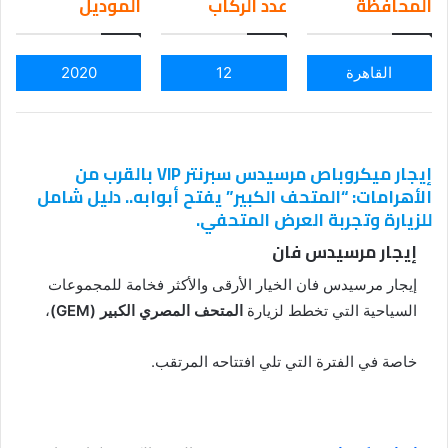
المحافظة
عدد الركاب
الموديل
ail
القاهرة
12
2020
إيجار ميكروباص مرسيدس سبرنتر VIP بالقرب من
الأهرامات: “المتحف الكبير” يفتح أبوابه.. دليل شامل
للزيارة وتجربة العرض المتحفي.
إيجار مرسيدس فان
إيجار مرسيدس فان الخيار الأرقى والأكثر فخامة للمجموعات
السياحية التي تخطط لزيارة
المتحف المصري الكبير (GEM)
،
خاصة في الفترة التي تلي افتتاحه المرتقب.