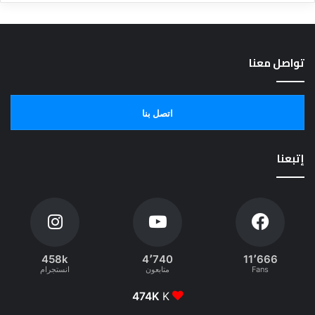
تواصل معنا
اتصل بنا
إتبعنا
458k
4٬740
11٬666
Fans
متابعون
انستجرام
474K
K