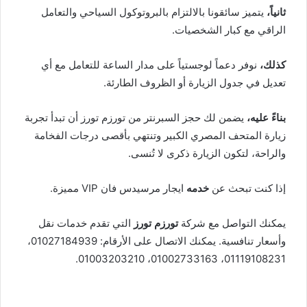
ثانياً،
يتميز سائقونا بالالتزام بالبروتوكول السياحي والتعامل
الراقي مع كبار الشخصيات.
كذلك،
نوفر دعماً لوجستياً على مدار الساعة للتعامل مع أي
تعديل في جدول الزيارة أو الظروف الطارئة.
بناءً عليه،
يضمن لك حجز السبرنتر من تورزم تورز أن تبدأ تجربة
زيارة المتحف المصري الكبير وتنتهي بأقصى درجات الفخامة
والراحة، لتكون الزيارة ذكرى لا تُنسى.
إذا كنت تبحث عن
خدمه
ايجار مرسيدس فان VIP مميزة.
يمكنك التواصل مع شركة
تورزم تورز
التي تقدم خدمات نقل
وأسعار تنافسية. يمكنك الاتصال على الأرقام: 01027184939،
01119108231، 01002733163، 01003203210.