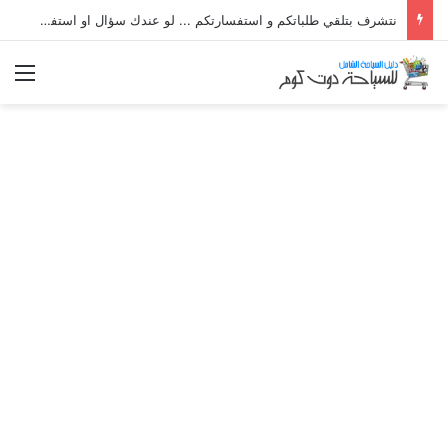
نتشرف بتلقي طلباتكم و استفسارتكم ... لو عندك سؤال او استفسار ماتدرددش فى طلب المساعدة
الق