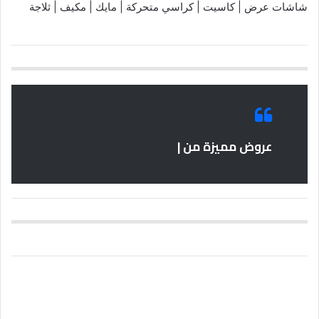
شاشات عرض | كاسيت | كراسي متحركة | مايك | مكيف | ثلاجة
عروض مميزة من |