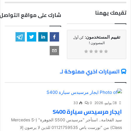
تقيمك يهمنا
شارك على مواقع التواصل 
تقييم المستخدمون:
كن أول
المصوتون !
السيارات اخري مملوكة لـ
8 يوليو، 2026
0
33
ايجار مرسيدس سيارة S400
سيد الفخامة.. استأجر "مرسيدس S500 الجوهرة" (Mercedes S-
Class) من "تورست باص 01121759535 للذين لا يرضون إلا