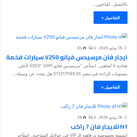
بالأفضل.. للباحثين...
التفاصيل »
8 يوليو، 2026
0
30
ايجار فان مرسيدس فيانو V250 سيارات فخمة
فخامة لا تُضاهى.. استأجر "مرسيدس فيانو V250" (VIP) لأعلى
مستويات الراحة في مصر 01121759535 هل تبحث عن وسيلة...
التفاصيل »
8 يوليو، 2026
0
29
H1 للايجار فان 7 راكب
استمتع بخصوصية ورفاهية الـ VIP في جولاتك السياحية.. استأجر