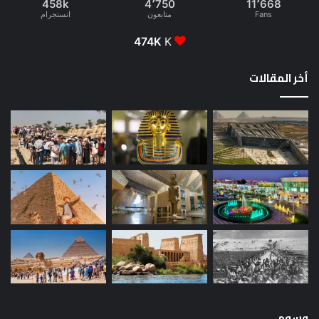
458k
4٬750
11٬668
Fans
متابعون
انستجرام
474K
K
أخر المقالات
وسوم