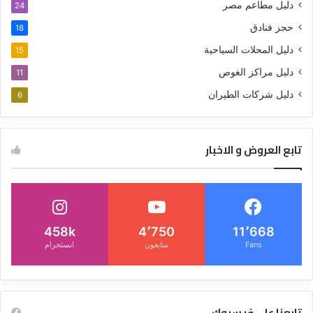
دليل مطاعم مصر
24
حجز فنادق
18
دليل المحلات السياحية
15
دليل مراكز الغوص
11
دليل شركات الطيران
6
تابع العروض و الاخبار
458k
4٬750
11٬668
Fans
متابعون
انستجرام
تابعنا على فيسبوك