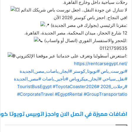
رحلات سياحية داخل وخارج القاهرة.
لا تتنازل عن جودة النقل.. اجعل تورست باص شريكك الدائم
في النجاح. احجز باص كوستر 2026 الآن!
مقرنا الرئيسي (بجوارك في مصر الجديدة):
12 شارع الحجاز، ميدان المحكمة، مصر الجديدة، القاهرة.
للحجز والاستفسار الفوري (اتصال أو واتساب):
01121759535
استعرض أسطولنا وتعرف على خدماتنا عبر موقعنا الإلكتروني:
https://rentcarsegypt.net/
#تورست_باص
#تويوتا_كوستر
#ايجار_باصات_مصر_الجديدة
#نقل_سياحي
#ايجار_ميكروباص
#تأجير_باصات
#مصر_الجديدة
#رحلات_2026
#TouristBusEgypt
#ToyotaCoaster2026
#CorporateTravel
#EgyptRental
#GroupTransportatio
اضافات مميزة في اتصل الان واحجز اتوبيس تويوتا ك