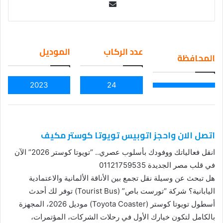
Se
nd
an
em
عدد الركاب
الموديل
المحافظة
ail
2023
24
اتصل الان واحجز اتوبيس تويوتا كوستر مكيف
انقل فعالياتك ووفودك بأسلوب عصري.. “تويوتا كوستر 2026” الآن
في قلب مصر الجديدة 01121759535
هل تبحث عن وسيلة نقل تجمع بين الأناقة الألمانية والاعتمادية
اليابانية؟ شركة “تورست باص” (Tourist Bus) توفر لك أحدث
أسطول تويوتا كوستر (Toyota Coaster) موديل 2026، المجهزة
بالكامل لتكون خيارك الأول في رحلات الشركات، المؤتمرات،