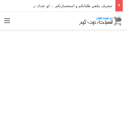
نتشرف بتلقي طلباتكم و استفسارتكم ... لو عندك سؤال او استفسار ماتدرددش فى طلب المساعدة
الق