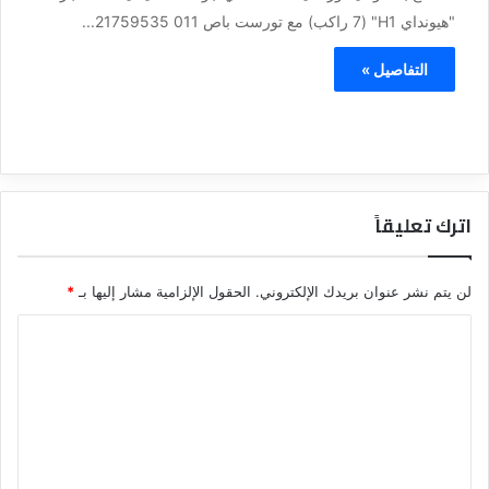
"هيونداي H1" (7 راكب) مع تورست باص 011 21759535...
التفاصيل »
اترك تعليقاً
لن يتم نشر عنوان بريدك الإلكتروني.
الحقول الإلزامية مشار إليها بـ
*
ا
ل
ت
ع
ل