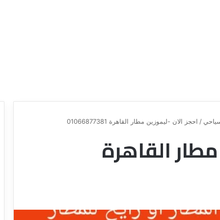
ياحي
/
احجز الان -ليموزين مطار القاهرة 01066877381
 مطار القاهرة
ع
ر
و
ض
ش
ر
ك