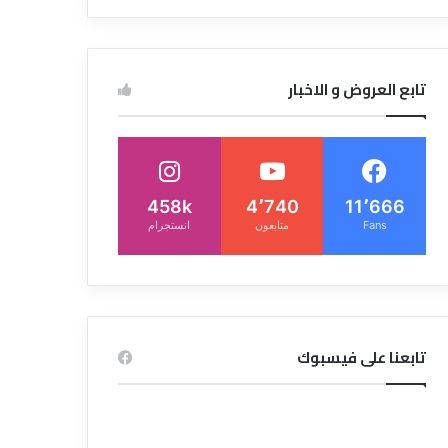
تابع العروض و الاخبار
458k
4٬740
11٬666
Fans
متابعون
انستجرام
تابعنا على فيسبوك