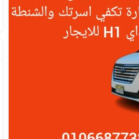
ا
ت كوم – عروض
ت
عروض شركات النقل السياحي
ا
ل
ن
ق
ل
ا
ل
س
ي
ا
ح
ي