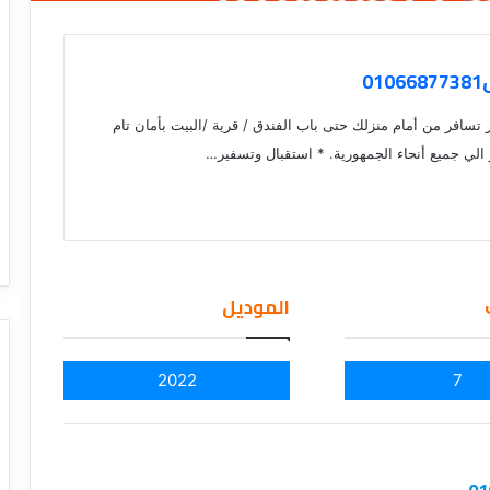
0
افر من أمام منزلك حتى باب الفندق / قرية /البيت بأمان تام
لي جميع أنحاء الجمهورية. * استقبال وتسفير…
الموديل
2022
7