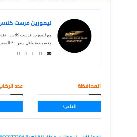
ليموزين فرست كلاس1066877381
مع ليموزين فرست كلاس تقدر تس
وخصوصية واقل سعر . * السفر ا
Se
nd
an
em
المحافظة
عدد الركاب
ail
القاهرة