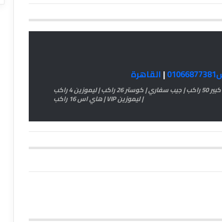
01
|
القاهرة
اتش وان 11 راكب | اتوبيس كبير 33 راكب | اتوبيس كبير 50 راكب | جيب سفاري | كوستر 26 راكب | ليموزين 4 راكب
| ليموزين VIP | هاي اس 16 راكب