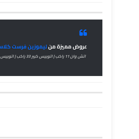
عروض مميزة من
ليموزين فرست كلاس066877381