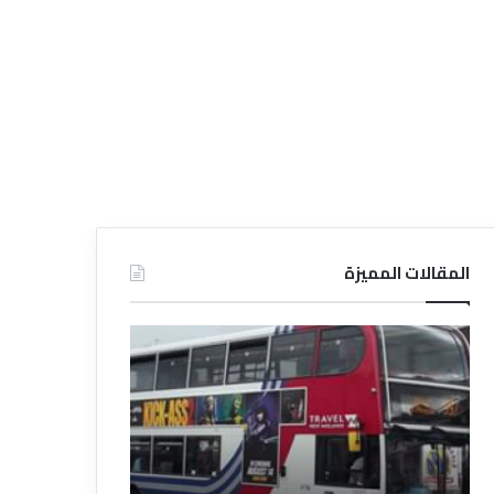
المقالات المميزة
د
د
ل
ل
ي
ي
ل
ل
ش
ا
ر
ل
ك
ف