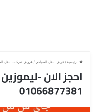
الرئيسية
/
عرض النقل السياحي
/
عروض شركات النقل الس
احجز الان -ليموزين
ق
ن
01066877381
ا
ة
ل
ل
س