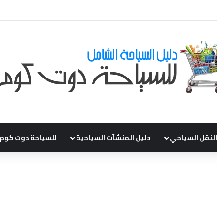
ي طلباتكم و استفسارتكم ... لو عندك سؤال او استفسار ماتدرددش فى طلب الم
النقل السياحي
دليل المنشآت السياحية
للسياحة دوت كوم