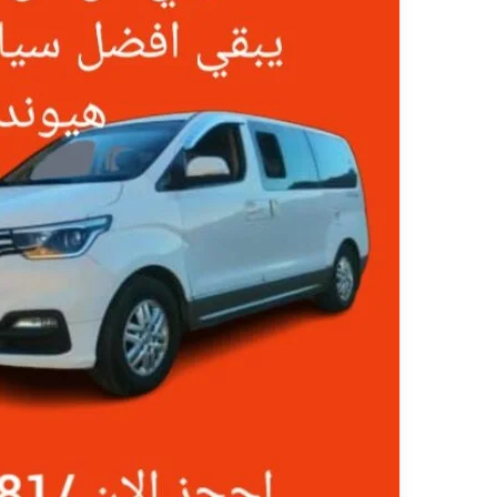
ي
قناة للسياحة دو
ا
الفنادق
ح
ة
د
و
ت
ك
و
م
–
ع
ر
و
ض
ا
ل
ف
ن
ا
د
ق