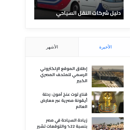
ا
ن
ت
ا
دليل شركات النقل السياحي
دليل الفنادق 
ا
د
ل
ق
ن
ا
ق
ل
ل
م
ا
ص
الأخيرة
الأشهر
ل
ر
س
ي
ي
ة
إطلاق الموقع الإلكتروني
ا
الرسمي للمتحف المصري
ح
الكبير
ي
قناع توت عنخ آمون: رحلة
أيقونة مصرية عبر معارض
العالم
زيادة السياحة في مصر
بنسبة 22% والتوقعات تشير