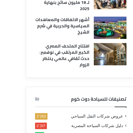
لـ 18 مليون سائح بنهاية
2025
أشهر الاتفاقات والمعاهدات
السياسية والحربية في شرم
الشيخ
افتتاح المتحف المصري
الكبير المرتقب في نوفمبر:
حدث ثقافي عالمي ينتظر
الزوار
تصنيفات للسياحة دوت كوم
عروض شركات النقل السياحي
2٬355
دليل شركات السياحة المصرية
2٬317