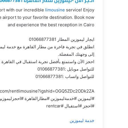
احجز الان -ليموزين مطار القاهرة 01066877381
rt with our incredible
limousine
service! Enjoy
e airport to your favorite destination. Book now
and experience the best reception in Cairo
ايجار ليموزين المطار 01066877381
انطلق في تجربة فاخرة من مطار القاهرة مع خدمة ليموزي
إلى وجهتك المفضلة.
احجز الآن واستمتع بأفضل تجربة استقبال في القاهرة
للتواصل موبايل :01066877381
للتواصل واتساب :01066877381
m.com/rentlimousine?igshid=OGQ5ZDc2ODk2ZA==
#ليموزين #خدمةليموزين #مطارالقاهرة #احجزليموزين
#احجز #استقبال #rentcar
خدمة ليموزين