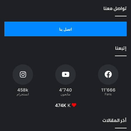
تواصل معنا
اتصل بنا
إتبعنا
458k
4٬740
11٬666
Fans
متابعون
انستجرام
474K
K
أخر المقالات