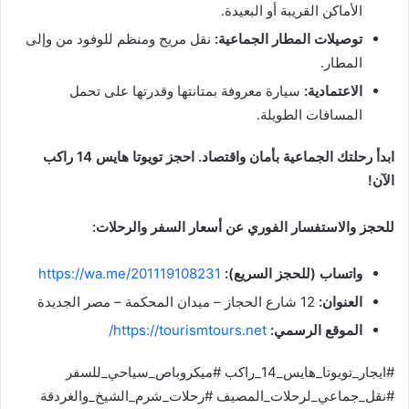
الأماكن القريبة أو البعيدة.
توصيلات المطار الجماعية:
نقل مريح ومنظم للوفود من وإلى
المطار.
الاعتمادية:
سيارة معروفة بمتانتها وقدرتها على تحمل
المسافات الطويلة.
ابدأ رحلتك الجماعية بأمان واقتصاد. احجز تويوتا هايس 14 راكب
الآن!
للحجز والاستفسار الفوري عن أسعار السفر والرحلات:
واتساب (للحجز السريع):
https://wa.me/201119108231
العنوان:
12 شارع الحجاز – ميدان المحكمة – مصر الجديدة
الموقع الرسمي:
https://tourismtours.net/
#ايجار_تويوتا_هايس_14_راكب #ميكروباص_سياحي_للسفر
#نقل_جماعي_لرحلات_المصيف #رحلات_شرم_الشيخ_والغردقة