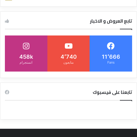
تابع العروض و الاخبار
458k
4٬740
11٬666
Fans
متابعون
انستجرام
تابعنا على فيسبوك