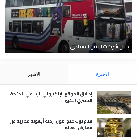
ي
ل
ا
ل
ف
ن
ا
ت النقل السياحي
دليل الفنادق 
د
ق
ا
ل
م
الأخيرة
الأشهر
ص
ر
ي
إطلاق الموقع الإلكتروني الرسمي للمتحف
ة
المصري الكبير
قناع توت عنخ آمون: رحلة أيقونة مصرية عبر
معارض العالم