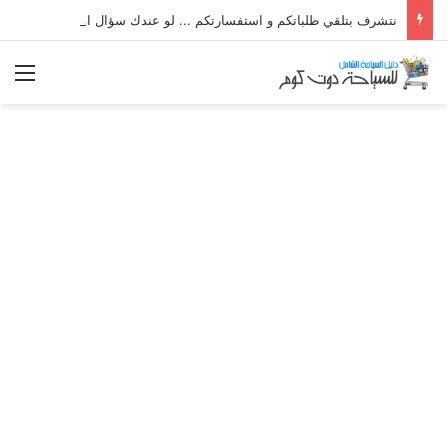
نتشرف بتلقي طلباتكم و استفسارتكم ... لو عندك سؤال او استفسار ماتدرددش فى طلب المساعدة
الق