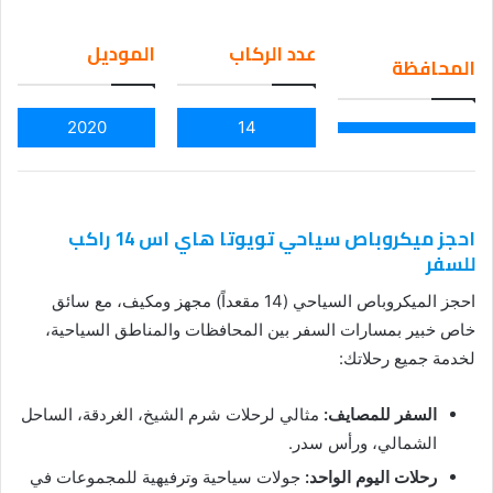
an
em
عدد الركاب
الموديل
المحافظة
ail
2020
14
احجز ميكروباص سياحي تويوتا هاي اس 14 راكب
للسفر
احجز الميكروباص السياحي (14 مقعداً) مجهز ومكيف، مع سائق
خاص خبير بمسارات السفر بين المحافظات والمناطق السياحية،
لخدمة جميع رحلاتك:
السفر للمصايف:
مثالي لرحلات شرم الشيخ، الغردقة، الساحل
الشمالي، ورأس سدر.
رحلات اليوم الواحد:
جولات سياحية وترفيهية للمجموعات في