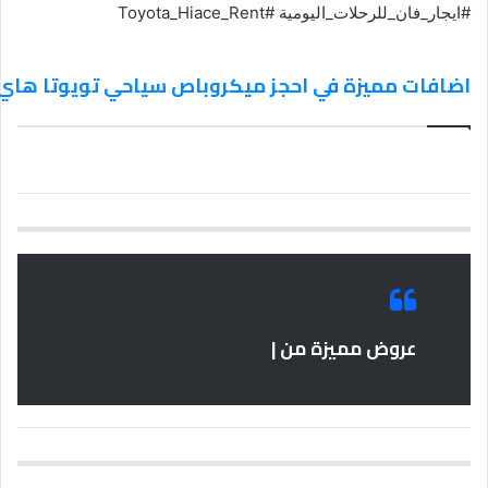
#ايجار_فان_للرحلات_اليومية #Toyota_Hiace_Rent
اضافات مميزة في احجز ميكروباص سياحي تويوتا هاي اس 14 راكب 
عروض مميزة من |