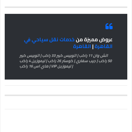
عروض مميزة من
خدمات نقل سياحي في
القاهرة
|
القاهرة
اتش وان 11 راكب | اتوبيس كبير 33 راكب | اتوبيس كبير
50 راكب | جيب سفاري | كوستر 26 راكب | ليموزين 4 راكب
| ليموزين VIP | هاي اس 16 راكب