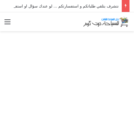
نتشرف بتلقي طلباتكم و استفسارتكم ... لو عندك سؤال او استفسار ماتدرددش فى طلب المساعدة
الق