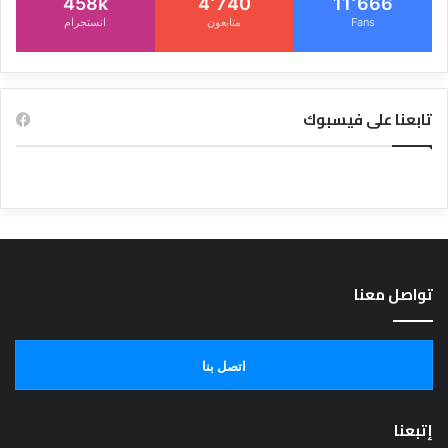
458k
4٬740
11٬666
Fans
متابعون
انستجرام
تابعنا على فيسبوك
تواصل معنا
اتصل بنا
إتبعنا