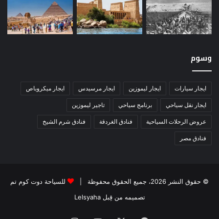
وسوم
ايجار سيارات
ايجار ليموزين
ايجار مرسيدس
ايجار ميكروباص
ايجار نقل سياحي
برنامج سياحي
تاجير ليموزين
عروض الرحلات السياحية
فنادق الغردقة
فنادق شرم الشيخ
فنادق مصر
© حقوق النشر 2026، جميع الحقوق محفوظة |
للسياحة دوت كوم تم
تصميمه من قِبل Lelsyaha