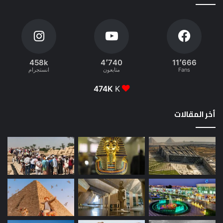
458k
4٬740
11٬666
Fans
متابعون
انستجرام
474K
K
أخر المقالات