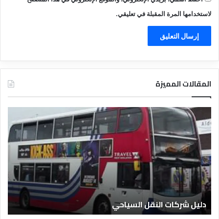
لاستخدامها المرة المقبلة في تعليقي.
المقالات المميزة
د
ل
ي
ل
ا
ل
ف
ن
ا
دليل الفنادق المصرية
د
ق