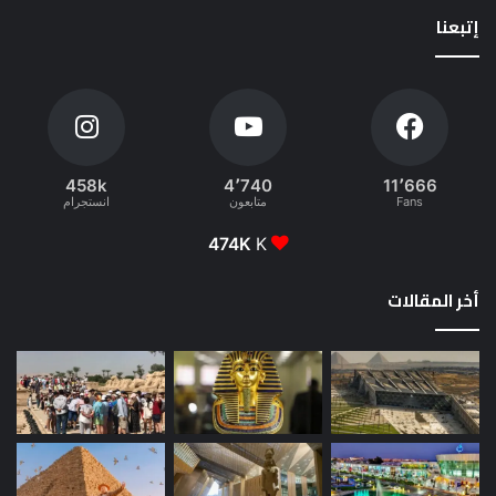
إتبعنا
458k
4٬740
11٬666
Fans
متابعون
انستجرام
474K
K
أخر المقالات