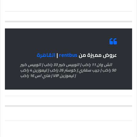
عروض مميزة من
rentbus
|
القاهرة
اتش وان 11 راكب | اتوبيس كبير 33 راكب | اتوبيس كبير
50 راكب | جيب سفاري | كوستر 26 راكب | ليموزين 4 راكب
| ليموزين VIP | هاي اس 16 راكب