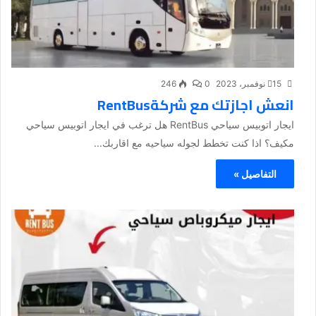
15 نوفمبر، 2023
0
246
انعش اجازتك مع شركةRentBus
ايجار اتوبيس سياحي RentBus هل ترغب في ايجار اتوبيس سياحي
مكيف؟ اذا كنت تخطط لجوله سياحيه مع اقاربك...
التفاصيل »