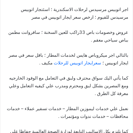
اجر اتوبيس مرسيدس لرحلات الاسكندرية ؛ اسئتجار اتوبيس
مرسيدس للفيوم ؛ ارخص سعر ايجار اتوبيس في مصر
عروض وخصومات باص 33راكب للعين السخنة ؛ سافروانت مطمن
بباص سياحي معقم .
بالتالي اجر ميكروباص هايس لخدمات المطار ؛ باقل سعر في مصر
ايجار اتوبيس ؛
سعرايجار اتوبيس للرحلات
مكيف .
كما يأتي اليك سواق محترف ولبق في التعامل مع الوفود الخارجيه
ومع المصرين بشكل لبق ومحترم ومدرب علي كيفيه التعامل وعلي
معرفة كل الطرق .
نعمل علي خدمات ليموزين المطار – خدمات تسفير عملاء – خدمات
محافظات – خدمات ندوات ومؤتمرات .
كما نلتزم بكل الاساليب التابعة لوزارة الصحة العالمية حفاظا علي