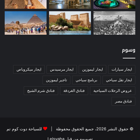
وسوم
ايجار سيارات
ايجار ليموزين
ايجار مرسيدس
ايجار ميكروباص
ايجار نقل سياحي
برنامج سياحي
تاجير ليموزين
عروض الرحلات السياحية
فنادق الغردقة
فنادق شرم الشيخ
فنادق مصر
© حقوق النشر 2026، جميع الحقوق محفوظة |
للسياحة دوت كوم تم
تصميمه من قِبل Lelsyaha