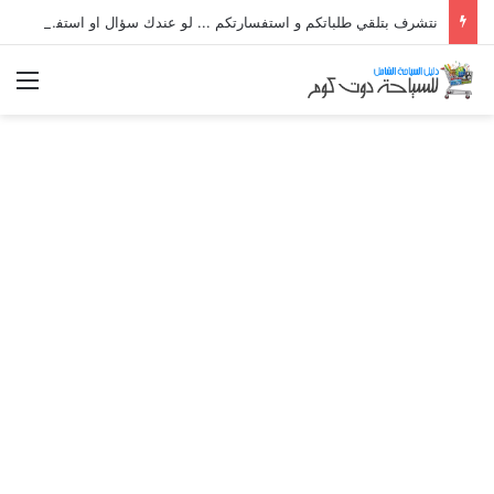
نتشرف بتلقي طلباتكم و استفسارتكم ... لو عندك سؤال او استفسار ماتدرددش فى طلب المساعدة
الق