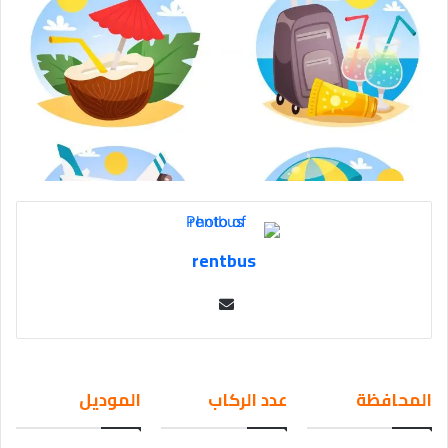
rentbus
Se
nd
an
em
المحافظة
عدد الركاب
الموديل
ail