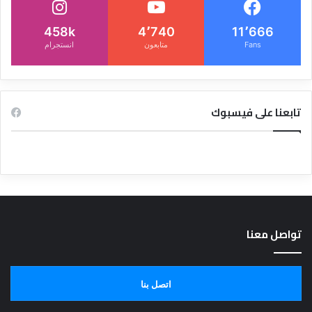
458k
4٬740
11٬666
Fans
متابعون
انستجرام
تابعنا على فيسبوك
تواصل معنا
اتصل بنا