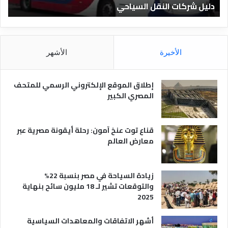
دليل الفنادق المصرية
ت
د
ا
ق
د
ا
ق
ل
و
م
ا
الأخيرة
الأشهر
ص
ن
ر
و
ي
ا
إطلاق الموقع الإلكتروني الرسمي للمتحف
ة
ع
المصري الكبير
ه
ا
قناع توت عنخ آمون: رحلة أيقونة مصرية عبر
معارض العالم
زيادة السياحة في مصر بنسبة 22%
والتوقعات تشير لـ 18 مليون سائح بنهاية
2025
أشهر الاتفاقات والمعاهدات السياسية