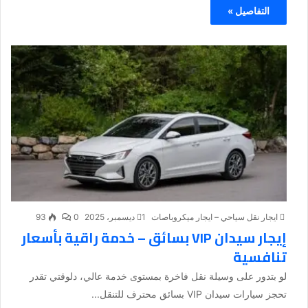
التفاصيل »
ايجار نقل سياحي – ايجار ميكروباصات
1 ديسمبر، 2025
0
93
إيجار سيدان VIP بسائق – خدمة راقية بأسعار
تنافسية
لو بتدور على وسيلة نقل فاخرة بمستوى خدمة عالي، دلوقتي تقدر
تحجز سيارات سيدان VIP بسائق محترف للتنقل...