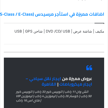
اضافات مميزة في استأجر مرسيدس (S-Class / E-Class) مع سائق محترف. مثالية للمناسبات والاجتماعات
مكيف | شاشة عرض | DVD /CD/ USB | شاحن USB | GPS
عروض مميزة من
ايجار نقل سياحي –
ايجار ميكروباصات
|
القاهرة
اتش وان 11 راكب | اتوبيس كبير 33 راكب | اتوبيس كبير
50 راكب | كوستر 26 راكب | ليموزين 4 راكب | ليموزين VIP
| هاي اس 16 راكب