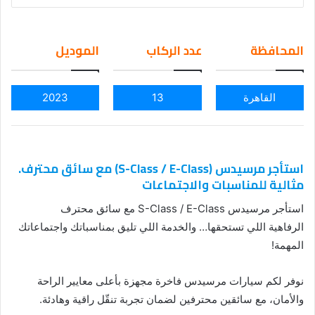
nd
an
em
المحافظة
عدد الركاب
الموديل
ail
القاهرة
13
2023
استأجر مرسيدس (S-Class / E-Class) مع سائق محترف.
مثالية للمناسبات والاجتماعات
استأجر مرسيدس S-Class / E-Class مع سائق محترف
الرفاهية اللي تستحقها… والخدمة اللي تليق بمناسباتك واجتماعاتك
المهمة!
نوفر لكم سيارات مرسيدس فاخرة مجهزة بأعلى معايير الراحة
والأمان، مع سائقين محترفين لضمان تجربة تنقّل راقية وهادئة.