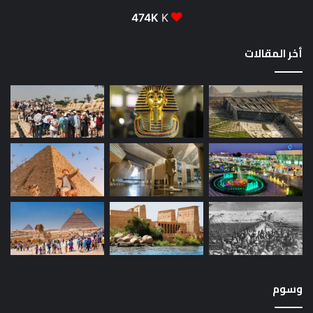
474K
K
أخر المقالات
وسوم