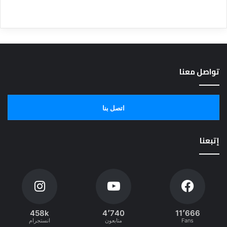
تواصل معنا
اتصل بنا
إتبعنا
458k
4٬740
11٬666
Fans
متابعون
انستجرام