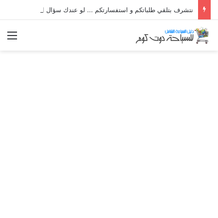
نتشرف بتلقي طلباتكم و استفسارتكم ... لو عندك سؤال او استفسار ماتدرددش فى طلب المساعدة
الق