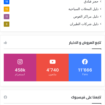
حجز فنادق
18
دليل المحلات السياحية
15
دليل مراكز الغوص
11
دليل شركات الطيران
6
تابع العروض و الاخبار
458k
4٬740
11٬666
Fans
متابعون
انستجرام
تابعنا على فيسبوك