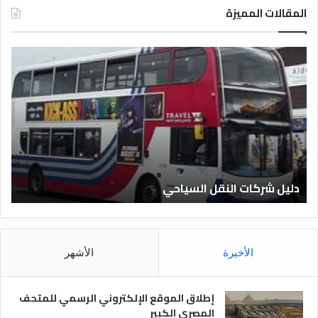
المقالات المميزة
د
ل
ي
ل
ا
ل
ف
ن
ا
دليل الفنادق المصرية
د
ق
ا
ل
م
الأخيرة
الأشهر
ص
ر
ي
إطلاق الموقع الإلكتروني الرسمي للمتحف
ة
المصري الكبير