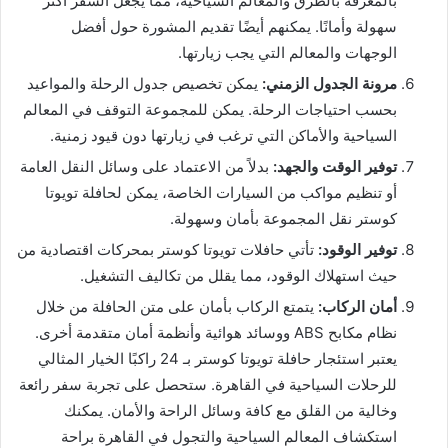
بالمعرفة بالطرق والمعالم السياحية، مما يجعل السفر أكثر
سهولة وأمانًا. يمكنهم أيضًا تقديم المشورة حول أفضل
الوجهات والمعالم التي يجب زيارتها.
مرونة الجدول الزمني
:
يمكن تخصيص جدول الرحلة والمواعيد
بحسب احتياجات الرحلة. يمكن للمجموعة التوقف في المعالم
السياحية والأماكن التي ترغب في زيارتها دون قيود زمنية.
توفير الوقت والجهد
:
بدلاً من الاعتماد على وسائل النقل العامة
أو تنظيم مواكب من السيارات الخاصة، يمكن لحافلة تويوتا
كوستر نقل المجموعة بأمان وسهولة.
توفير الوقود
:
تأتي حافلات تويوتا كوستر بمحركات اقتصادية من
حيث استهلاك الوقود، مما يقلل من تكاليف التشغيل.
أمان الركاب
:
يتمتع الركاب بأمان على متن الحافلة من خلال
نظام مكابح ABS ووسائد هوائية وأنظمة أمان متقدمة أخرى.
يعتبر استئجار حافلة تويوتا كوستر بـ 24 راكبًا الخيار المثالي
للرحلات السياحية في القاهرة. ستحصل على تجربة سفر رائعة
وخالية من القلق مع كافة وسائل الراحة والأمان. يمكنك
استكشاف المعالم السياحية والتجول في القاهرة براحة