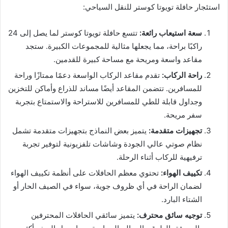
استئجار حافلة تويوتا كوستر للنقل السياحي:
سعة استيعاب رائعة
:
تتسع حافلة تويوتا كوستر لما يصل إلى 24
راكبًا براحة، مما يجعلها مثالية للمجموعات الكبيرة. ستجد
مقاعد واسعة ومريحة مع مساحة كبيرة للقدمين.
راحة الركاب
:
تقدم مقاعد الركاب الواسعة دعمًا ممتازًا وراحة
للمسافرين. تتضمن المقاعد أيضًا مساند للذراع وأماكن للتخزين
وجداول قابلة للطي للمسافرين للاستراحة والاستمتاع بتجربة
سفر مريحة.
تجهيزات متقدمة
:
يتميز بعض النماذج بتجهيزات متقدمة تشمل
نظام صوتي عالي الجودة وشاشات تلفزيونية لتوفير تجربة
ترفيهية للركاب أثناء الرحلة.
تكييف الهواء
:
تحتوي معظم الحافلات على أنظمة تكييف الهواء
لضمان الراحة في أي ظروف جوية، سواء في الصيف الحار أو
الشتاء البارد.
توجيه سائق محترف
:
يتميز سائقي الحافلات المحترفين