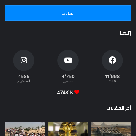
اتصل بنا
إتبعنا
458k
4٬750
11٬668
Fans
متابعون
انستجرام
474K
K
أخر المقالات