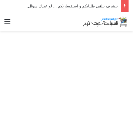
نتشرف بتلقي طلباتكم و استفسارتكم ... لو عندك سؤال او استفسار ماتدرددش فى طلب المساعدة
الق