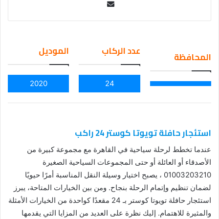
Se
nd
an
em
عدد الركاب
الموديل
المحافظة
ail
2020
24
استئجار حافلة تويوتا كوستر 24 راكب
عندما تخطط لرحلة سياحية في القاهرة مع مجموعة كبيرة من
الأصدقاء أو العائلة أو حتى المجموعات السياحية الصغيرة
01003203210 ، يصبح اختيار وسيلة النقل المناسبة أمرًا حيويًا
لضمان تنظيم وإتمام الرحلة بنجاح. ومن بين الخيارات المتاحة، يبرز
استئجار حافلة تويوتا كوستر بـ 24 مقعدًا كواحدة من الخيارات الأمثلة
والمثيرة للاهتمام. إليك نظرة على العديد من المزايا التي يقدمها