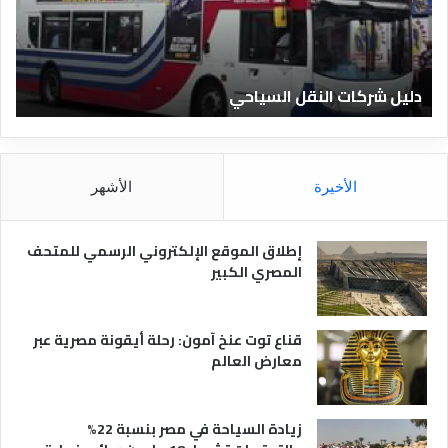
ل
ف
ن
ا
دليل شركات النقل السياحي
دليل
د
ق
ا
ل
م
الأخيرة
الأشهر
ص
ر
ي
إطلاق الموقع الإلكتروني الرسمي للمتحف
ة
المصري الكبير
قناع توت عنخ آمون: رحلة أيقونة مصرية عبر
معارض العالم
زيادة السياحة في مصر بنسبة 22%