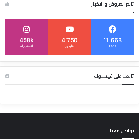
تابع العروض و الاخبار
458k
4٬750
11٬668
Fans
متابعون
انستجرام
تابعنا على فيسبوك
تواصل معنا