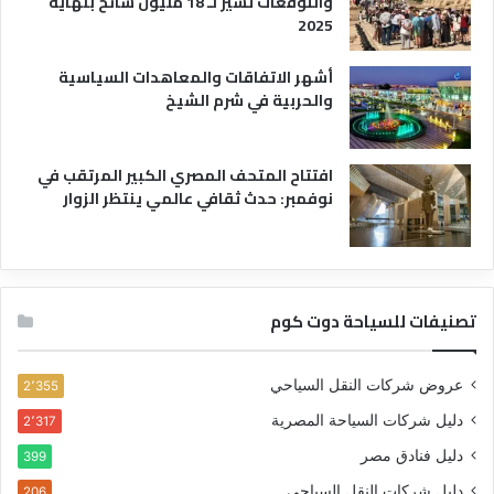
والتوقعات تشير لـ 18 مليون سائح بنهاية
2025
أشهر الاتفاقات والمعاهدات السياسية
والحربية في شرم الشيخ
افتتاح المتحف المصري الكبير المرتقب في
نوفمبر: حدث ثقافي عالمي ينتظر الزوار
تصنيفات للسياحة دوت كوم
عروض شركات النقل السياحي
2٬355
دليل شركات السياحة المصرية
2٬317
دليل فنادق مصر
399
دليل شركات النقل السياحي
206