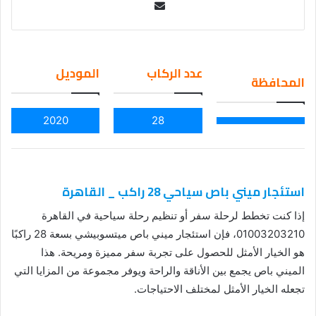
Se
nd
an
em
عدد الركاب
الموديل
المحافظة
ail
2020
28
استئجار ميني باص سياحي 28 راكب _ القاهرة
إذا كنت تخطط لرحلة سفر أو تنظيم رحلة سياحية في القاهرة
01003203210، فإن استئجار ميني باص ميتسوبيشي بسعة 28 راكبًا
هو الخيار الأمثل للحصول على تجربة سفر مميزة ومريحة. هذا
الميني باص يجمع بين الأناقة والراحة ويوفر مجموعة من المزايا التي
تجعله الخيار الأمثل لمختلف الاحتياجات.