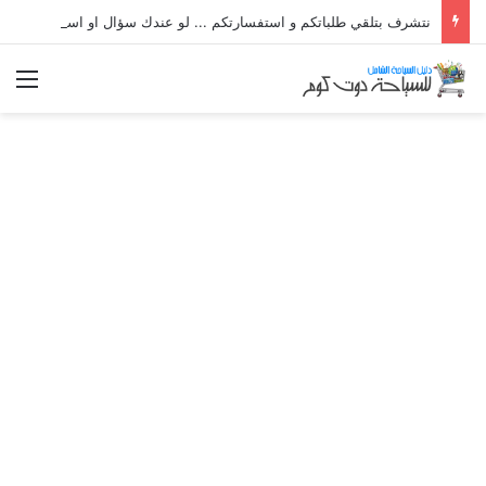
نتشرف بتلقي طلباتكم و استفسارتكم ... لو عندك سؤال او استفسار ماتدرددش فى طلب المساعدة
الق