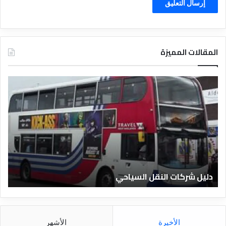
المقالات المميزة
د
ل
ي
ل
ا
ل
ف
ن
ا
دليل الفنادق المصرية
د
ق
ا
ل
م
الأخيرة
الأشهر