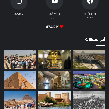
458k
4٬750
11٬668
Fans
متابعون
انستجرام
474K
K
أخر المقالات