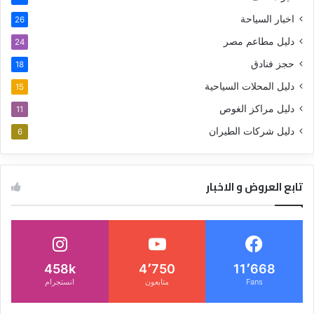
اخبار السياحة
26
دليل مطاعم مصر
24
حجز فنادق
18
دليل المحلات السياحية
15
دليل مراكز الغوص
11
دليل شركات الطيران
6
تابع العروض و الاخبار
458k
4٬750
11٬668
Fans
متابعون
انستجرام