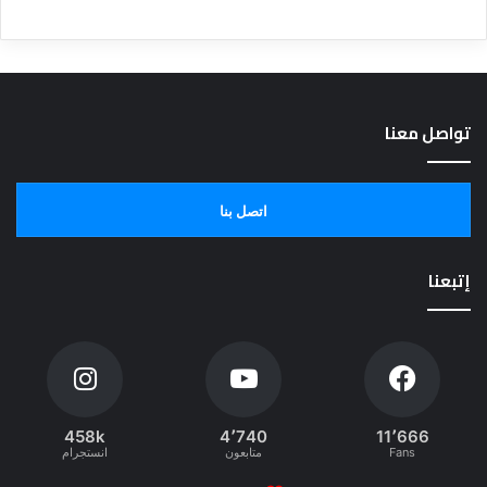
تواصل معنا
اتصل بنا
إتبعنا
458k
4٬740
11٬666
Fans
متابعون
انستجرام