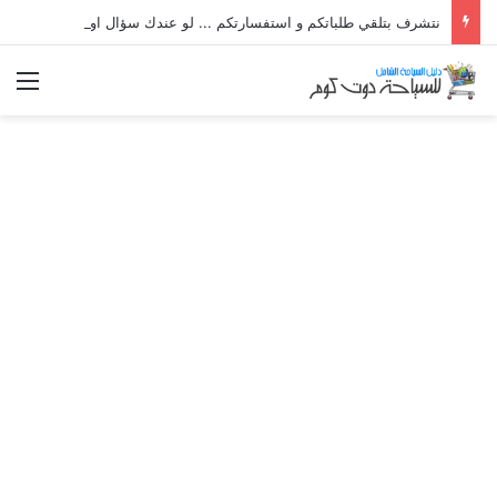
نتشرف بتلقي طلباتكم و استفسارتكم ... لو عندك سؤال او استفسار ماتدرددش فى طلب المساعدة
الق