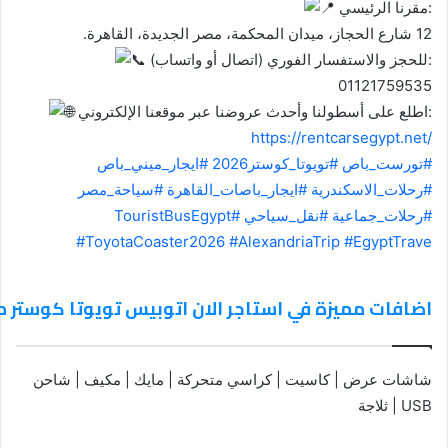
مقرنا الرئيسي:
12 شارع الحجاز، ميدان المحكمة، مصر الجديدة، القاهرة.
للحجز والاستفسار الفوري (اتصال أو واتساب):
01121759535
اطلع على أسطولنا وأحدث عروضنا عبر موقعنا الإلكتروني:
https://rentcarsegypt.net/
#تورست_باص
#تويوتا_كوستر2026
#ايجار_ميني_باص
#رحلات_الاسكندرية
#ايجار_باصات_القاهرة
#سياحة_مصر
#رحلات_جماعية
#نقل_سياحي
#TouristBusEgypt
#ToyotaCoaster2026
#AlexandriaTrip
#EgyptTrave
اضافات مميزة في استاجر الان اتوبيس تويوتا كوستر 
شاشات عرض | كاسيت | كراسي متحركة | مايك | مكيف | شاحن
USB | ثلاجة