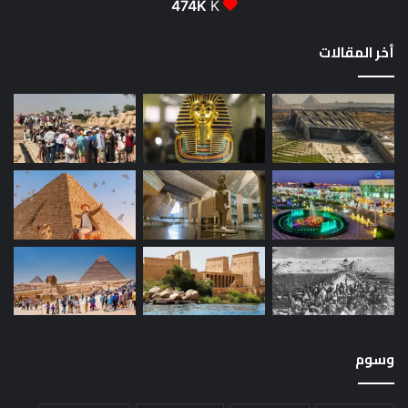
474K
K
أخر المقالات
وسوم