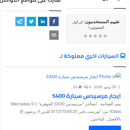
تقييم المستخدمون:
كن أول
المصوتون !
السيارات اخري مملوكة لـ
8 يوليو، 2026
0
33
ايجار مرسيدس سيارة S400
سيد الفخامة.. استأجر "مرسيدس S500 الجوهرة" (Mercedes S-
Class) من "تورست باص 01121759535 للذين لا يرضون إلا
بالأفضل.. للباحثين...