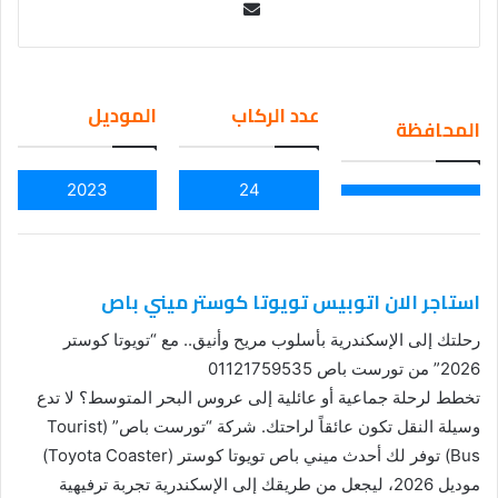
Se
nd
an
em
عدد الركاب
الموديل
المحافظة
ail
2023
24
استاجر الان اتوبيس تويوتا كوستر ميني باص
رحلتك إلى الإسكندرية بأسلوب مريح وأنيق.. مع “تويوتا كوستر
2026” من تورست باص 01121759535
تخطط لرحلة جماعية أو عائلية إلى عروس البحر المتوسط؟ لا تدع
وسيلة النقل تكون عائقاً لراحتك. شركة “تورست باص” (Tourist
Bus) توفر لك أحدث ميني باص تويوتا كوستر (Toyota Coaster)
موديل 2026، ليجعل من طريقك إلى الإسكندرية تجربة ترفيهية