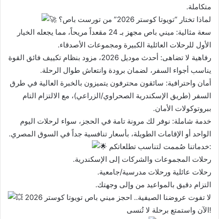
متكاملة.
لماذا تختار “تويوتا كوستر 2026” من تورست باص؟
سعة مثالية: ميني باص مجهز بـ 24 مقعداً مريحاً، مما يجعله الخيار
الأول للرحلات العائلية الكبيرة ومجموعات الأصدقاء.
رفاهية لا تضاهى: أحدث موديل 2026، مزود بنظام تكييف فائق القوة
يناسب أجواء السفر، لضمان برودة وانتعاش طوال الرحلة.
أمان واحترافية: سائقون محترفون يتميزون بالخبرة العالية في طرق
السفر (طريق الإسكندرية الصحراوي/الزراعي)، مع الالتزام التام
ببروتوكولات الأمان.
خدمة شاملة: نوفر لك مرونة تامة في الحجز، سواء لرحلات اليوم
الواحد أو الإقامات الطويلة، بأسعار تنافسية جداً في السوق المصري.
خدماتنا صُممت لتناسب تطلعاتكم:
رحلات المجموعات والشركات إلى الإسكندرية.
رحلات عائلية ورحلات مدرسية/جامعية.
التزام دقيق بالمواعيد من وإلى وجهتك.
لا تفوت عروضنا الصيفية.. احجز ميني باص تويوتا كوستر 2026
الآن واستمتع برحلة لا تُنسى!