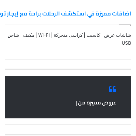
اضافات مميزة في استكشف الرحلات براحة مع إيجار تويوتا كوست
شاشات عرض | كاسيت | كراسي متحركة | WI-FI | مكيف | شاحن
USB
عروض مميزة من |