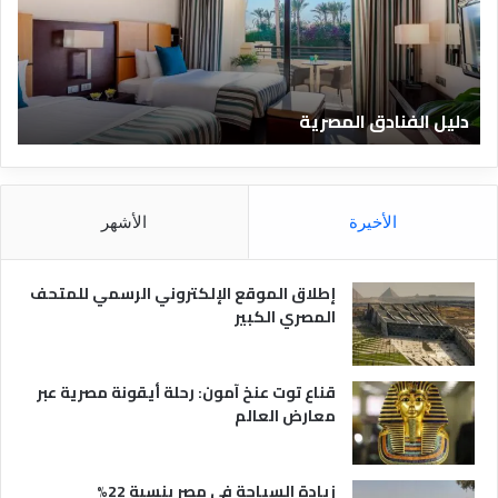
ا
ف
ل
ا
ف
ل
ن
ف
ا
ن
دليل الفنادق المصرية
ت
د
ا
ق
د
ا
ق
ل
و
م
ا
الأخيرة
الأشهر
ص
ن
ر
و
ي
ا
إطلاق الموقع الإلكتروني الرسمي للمتحف
ة
ع
المصري الكبير
ه
ا
قناع توت عنخ آمون: رحلة أيقونة مصرية عبر
معارض العالم
زيادة السياحة في مصر بنسبة 22%