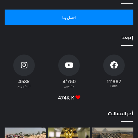
اتصل بنا
إتبعنا
458k
4٬750
11٬667
Fans
متابعون
انستجرام
474K
K
أخر المقالات