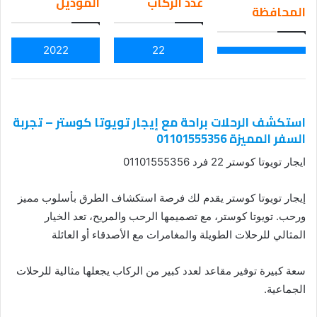
عدد الركاب
الموديل
المحافظة
ail
2022
22
استكشف الرحلات براحة مع إيجار تويوتا كوستر – تجربة
السفر المميزة 01101555356
ايجار تويوتا كوستر 22 فرد 01101555356
إيجار تويوتا كوستر يقدم لك فرصة استكشاف الطرق بأسلوب مميز
ورحب. تويوتا كوستر، مع تصميمها الرحب والمريح، تعد الخيار
المثالي للرحلات الطويلة والمغامرات مع الأصدقاء أو العائلة
سعة كبيرة توفير مقاعد لعدد كبير من الركاب يجعلها مثالية للرحلات
الجماعية.