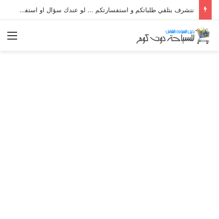
نتشرف بتلقي طلباتكم و استفسارتكم ... لو عندك سؤال او استفسار ماتدرددش فى طلب المساعدة
الق