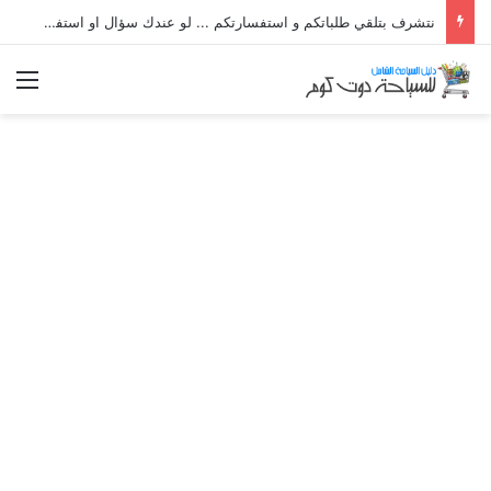
نتشرف بتلقي طلباتكم و استفسارتكم ... لو عندك سؤال او استفسار ماتدرددش فى طلب المساعدة
الق