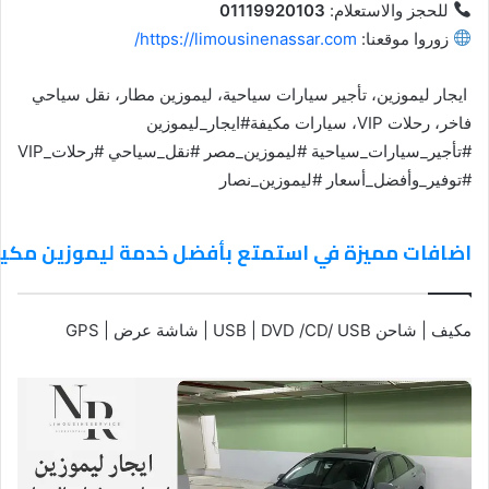
للحجز والاستعلام:
01119920103
زوروا موقعنا:
https://limousinenassar.com/
ايجار ليموزين، تأجير سيارات سياحية، ليموزين مطار، نقل سياحي
فاخر، رحلات VIP، سيارات مكيفة#ايجار_ليموزين
#تأجير_سيارات_سياحية #ليموزين_مصر #نقل_سياحي #رحلات_VIP
#توفير_وأفضل_أسعار #ليموزين_نصار
اضافات مميزة في استمتع بأفضل خدمة ليموزين مكيف ل
مكيف | شاحن USB | DVD /CD/ USB | شاشة عرض | GPS