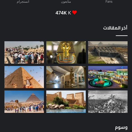
Fans
متابعون
انستجرام
474K
K
أخر المقالات
وسوم