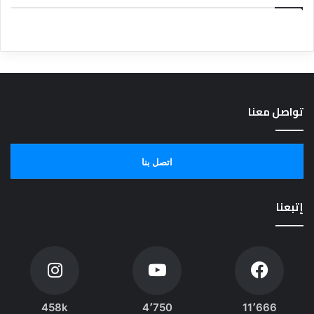
تواصل معنا
اتصل بنا
إتبعنا
458k
4٬750
11٬666