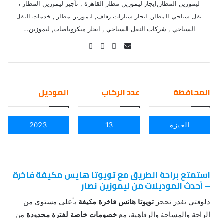
ليموزين المطار,ايجار ليموزين مطار القاهرة , تأجير ليموزين المطار ،
نقل سياحي المطار, ايجار سيارات زفاف, ليموزين مطار , خدمات النقل
السياحي , شركات النقل السياحي , ايجار ميكروباصات, ليموزين…
Se
nd
an
em
المحافظة
عدد الركاب
الموديل
ail
الجيزة
13
2023
استمتع براحة الطريق مع تويوتا هايس مكيفة فاخرة
– أحدث الموديلات من ليموزين نصار
دلوقتي تقدر تحجز
تويوتا هائس فاخرة مكيفة
بأعلى مستوى من
الراحة والمساحة والرفاهية، مع
خصومات خاصة لفترة محدودة
من