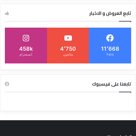
تابع العروض و الاخبار
458k
4٬750
11٬668
Fans
متابعون
انستجرام
تابعنا على فيسبوك