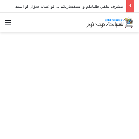
نتشرف بتلقي طلباتكم و استفسارتكم ... لو عندك سؤال او استفسار ماتدرددش فى طلب المساعدة
الق