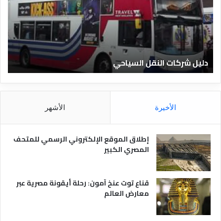
ل
ي
ا
ف
ل
ا
ف
ل
ن
ف
ا
ن
دليل الفنادق المصرية
ت
د
ا
ق
د
ا
ق
ل
و
م
ا
الأخيرة
الأشهر
ص
ن
ر
و
ي
ا
إطلاق الموقع الإلكتروني الرسمي للمتحف
ة
ع
المصري الكبير
ه
ا
قناع توت عنخ آمون: رحلة أيقونة مصرية عبر
معارض العالم