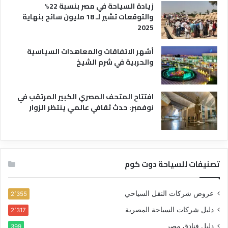
زيادة السياحة في مصر بنسبة 22%
والتوقعات تشير لـ 18 مليون سائح بنهاية
2025
أشهر الاتفاقات والمعاهدات السياسية
والحربية في شرم الشيخ
افتتاح المتحف المصري الكبير المرتقب في
نوفمبر: حدث ثقافي عالمي ينتظر الزوار
تصنيفات للسياحة دوت كوم
عروض شركات النقل السياحي
2٬355
دليل شركات السياحة المصرية
2٬317
دليل فنادق مصر
399