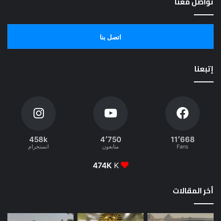
تواصل معنا
اتصل بنا
إتبعنا
458k
4٬750
11٬668
Fans
متابعون
انستجرام
474K
K
أخر المقالات