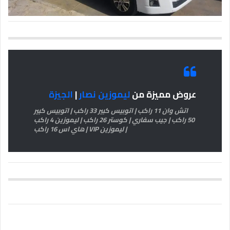
عروض مميزة من
ليموزين نصار
|
الجيزة
اتش وان 11 راكب | اتوبيس كبير 33 راكب | اتوبيس كبير
50 راكب | جيب سفاري | كوستر 26 راكب | ليموزين 4 راكب
| ليموزين VIP | هاي اس 16 راكب