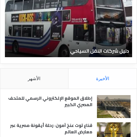
ي
ر
ل
ي
ا
ف
ل
ا
ف
ل
ن
ف
ا
ن
دليل الفنادق المصرية
ت
د
ا
ق
د
ا
ق
ل
و
م
ا
الأخيرة
الأشهر
ص
ن
ر
و
ي
ا
إطلاق الموقع الإلكتروني الرسمي للمتحف
ة
ع
المصري الكبير
ه
ا
قناع توت عنخ آمون: رحلة أيقونة مصرية عبر
معارض العالم