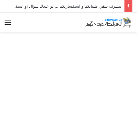
نتشرف بتلقي طلباتكم و استفسارتكم ... لو عندك سؤال او استفسار ماتدرددش فى طلب المساعدة
الق