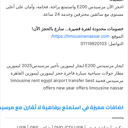
احجز الآن مرسيدس E200 واستمتع براحة، فخامة، وأمان على أعلى
مستوى مع سائقين محترفين وخدمة 24 ساعة.
خصومات محدودة لفترة قصيرة… سارع بالحجز الآن!
الموقع:
https://limousinenassar.com/
التواصل: 01119920103
ايجار مرسيدس E200 ايجار ليموزين تأجير مرسيدس2025 ليموزين
مطار جولات سياحية سيارة فاخرة حجز ليموزين ليموزين القاهرة
مرسيدس فخمة limousine rent egypt airport transfer best
offers new year offers limousine nassar
اضافات مميزة في استمتع برفاهية لا تُقارن مع مرسيدس E200 من ليموزين
مكيف | شاشة عرض | DVD /CD/ USB | شاحن USB | GPS