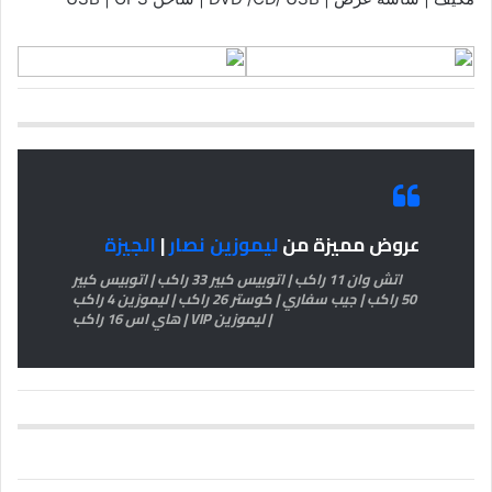
عروض مميزة من
ليموزين نصار
|
الجيزة
اتش وان 11 راكب | اتوبيس كبير 33 راكب | اتوبيس كبير
50 راكب | جيب سفاري | كوستر 26 راكب | ليموزين 4 راكب
| ليموزين VIP | هاي اس 16 راكب