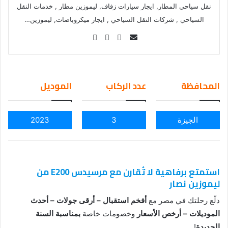
نقل سياحي المطار, ايجار سيارات زفاف, ليموزين مطار , خدمات النقل
السياحي , شركات النقل السياحي , ايجار ميكروباصات, ليموزين…
Se
nd
an
em
المحافظة
عدد الركاب
الموديل
ail
الجيزة
3
2023
استمتع برفاهية لا تُقارن مع مرسيدس E200 من
ليموزين نصار
دلّع رحلتك في مصر مع
أفخم استقبال – أرقى جولات – أحدث
الموديلات – أرخص الأسعار
وخصومات خاصة
بمناسبة السنة
الجديدة
!