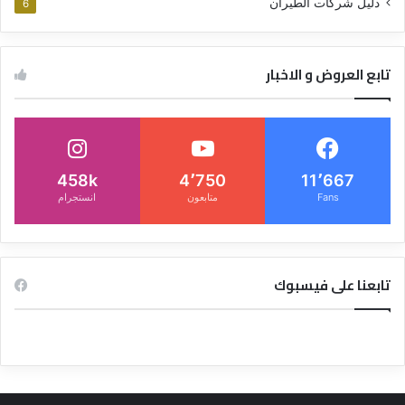
دليل شركات الطيران
6
تابع العروض و الاخبار
458k
4٬750
11٬667
Fans
متابعون
انستجرام
تابعنا على فيسبوك