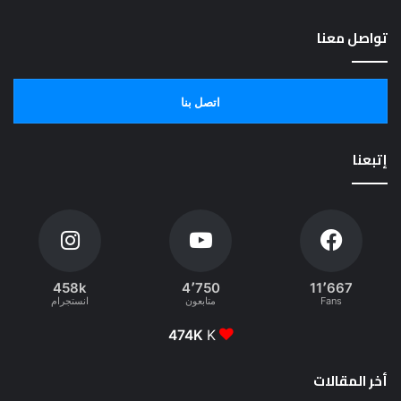
تواصل معنا
اتصل بنا
إتبعنا
458k
4٬750
11٬667
Fans
متابعون
انستجرام
474K
K
أخر المقالات