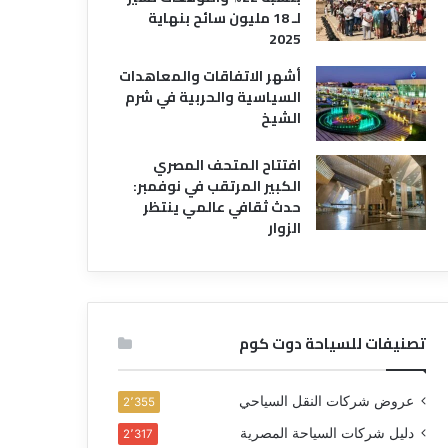
لـ 18 مليون سائح بنهاية
2025
أشهر الاتفاقات والمعاهدات
السياسية والحربية في شرم
الشيخ
افتتاح المتحف المصري
الكبير المرتقب في نوفمبر:
حدث ثقافي عالمي ينتظر
الزوار
تصنيفات للسياحة دوت كوم
عروض شركات النقل السياحي
2٬355
دليل شركات السياحة المصرية
2٬317