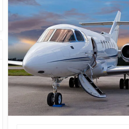
ا
ت كوم – عروض
ت
عروض شركات النقل السياحي
ا
ل
ن
ق
ل
ا
ل
س
ي
ا
ح
ي