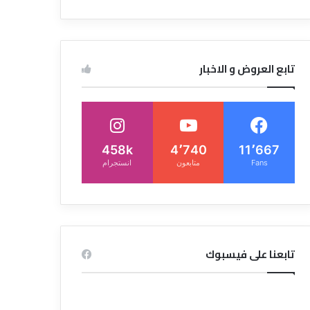
تابع العروض و الاخبار
458k
4٬740
11٬667
Fans
متابعون
انستجرام
تابعنا على فيسبوك