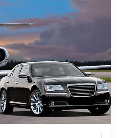
ي
قناة للسياحة دو
ا
الفنادق
ح
ة
د
و
ت
ك
و
م
–
ع
ر
و
ض
ا
ل
ف
ن
ا
د