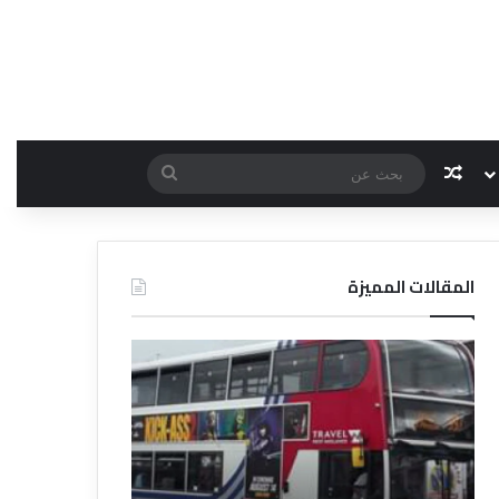
مقال عشوائي
بحث
عن
المقالات المميزة
د
د
ل
ل
ي
ي
ل
ل
ش
ا
ر
ل
ك
ف