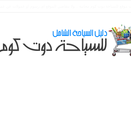
ي طلباتكم و استفسارتكم ... لو عندك سؤال او استفسار ماتدرددش فى طلب الم