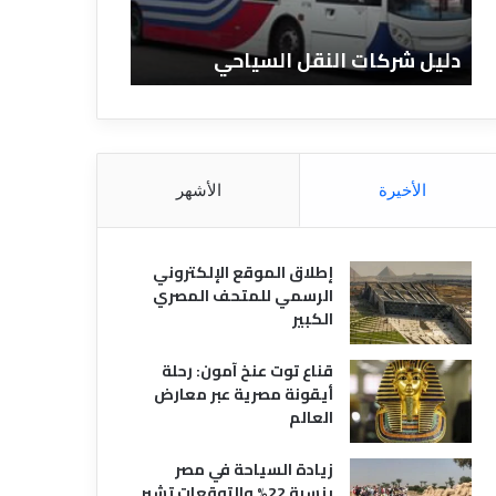
ا
ن
ت
ا
دليل شركات النقل السياحي
دليل الفنادق 
ا
د
ل
ق
ن
ا
ق
ل
ل
م
ا
ص
الأخيرة
الأشهر
ل
ر
س
ي
ي
ة
إطلاق الموقع الإلكتروني
ا
الرسمي للمتحف المصري
ح
الكبير
ي
قناع توت عنخ آمون: رحلة
أيقونة مصرية عبر معارض
العالم
زيادة السياحة في مصر
بنسبة 22% والتوقعات تشير