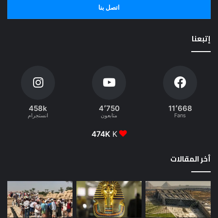
اتصل بنا
إتبعنا
458k
4٬750
11٬668
Fans
متابعون
انستجرام
474K
K
أخر المقالات