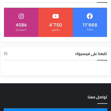
458k
4٬750
11٬668
Fans
متابعون
انستجرام
تابعنا على فيسبوك
تواصل معنا