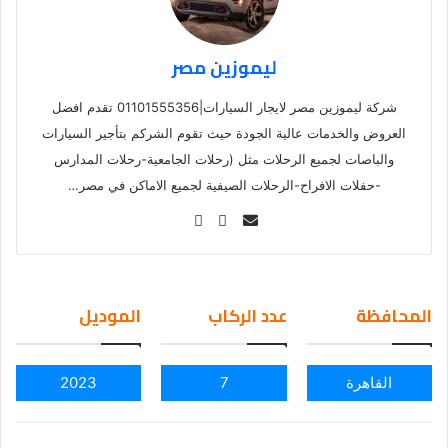
ليموزين مصر
شركة ليموزين مصر لايجار السيارات|01101555356 تقدم افضل
العروض والخدمات عالية الجودة حيث تقوم الشركم بتأجير السيارات
والباصات لجميع الرحلات مثل (رحلات الجامعية-رحلات المدارس
-حفلات الافراح-الرحلات الصيفية لجميع الاماكن في مصر…
Se
nd
an
em
المحافظة
عدد الركاب
الموديل
ail
القاهرة
7
2023