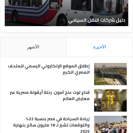
ك
ف
ا
ن
ت
ا
دليل شركات النقل السياحي
د
ا
د
ل
ق
ن
ا
ق
ل
ل
م
الأخيرة
الأشهر
ا
ص
ل
ر
س
ي
إطلاق الموقع الإلكتروني الرسمي للمتحف
ي
ة
المصري الكبير
ا
ح
ي
قناع توت عنخ آمون: رحلة أيقونة مصرية عبر
معارض العالم
زيادة السياحة في مصر بنسبة 22%
والتوقعات تشير لـ 18 مليون سائح بنهاية
2025