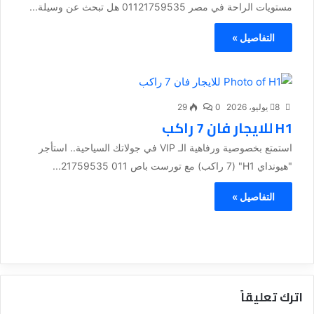
مستويات الراحة في مصر 01121759535 هل تبحث عن وسيلة...
التفاصيل »
8 يوليو، 2026
0
29
H1 للايجار فان 7 راكب
استمتع بخصوصية ورفاهية الـ VIP في جولاتك السياحية.. استأجر
"هيونداي H1" (7 راكب) مع تورست باص 011 21759535...
التفاصيل »
اترك تعليقاً