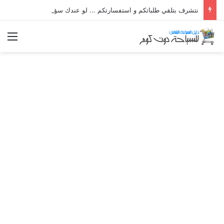
نتشرف بتلقي طلباتكم و استفسارتكم ... لو عندك سؤال او استفسار ماتدرددش فى طلب المساعدة
الق