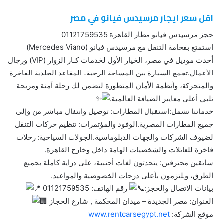
اقل سعر ايجار مرسيدس فيانو في مصر
حجز مرسيدس فيانو مطار القاهرة 01121759535
استمتع بفخامة التنقل مع مرسيدس فيانو (Mercedes Viano)
أحدث موديل في مصر، الخيار الأول لخدمات كبار الزوار (VIP) ورجال
الأعمال.تجمع السيارة بين المساحة الرحبة، المقاعد الجلدية الفاخرة
والمتحركة، وأنظمة الأمان المتطورة لتضمن لك رحلة آمنة ومريحة
تلبي أعلى معايير الضيافة العالمية.
خدماتنا تشمل:استقبال المطارات: توصيل وانتقال مباشر من وإلى
جميع المطارات المصرية.الوفود والمؤتمرات: تنظيم حركات التنقل
لضيوف الشركات والجهات الدبلوماسية.الجولات السياحية: رحلات
فاخرة للعائلات والشخصيات الهامة داخل وخارج القاهرة.
سائقين محترفين: يتحدثون لغات أجنبية، على دراية كاملة بجميع
الطرق، ويلتزمون بأعلى درجات الخصوصية والمواعيد.
بيانات الاتصال والحجز:
رقم الهاتف: 01121759535
العنوان: مصر الجديدة – ميدان المحكمة , شارع الحجاز
موقع الشركة:
www.rentcarsegypt.net