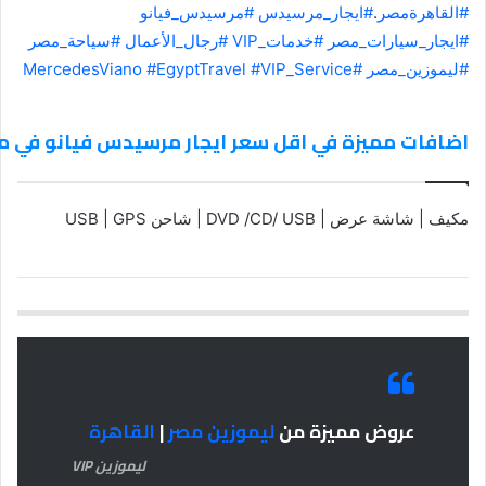
#القاهرةمصر
.
#ايجار_مرسيدس
#مرسيدس_فيانو
#ايجار_سيارات_مصر
#خدمات_VIP
#رجال_الأعمال
#سياحة_مصر
#ليموزين_مصر
#MercedesViano
#VIP_Service
#EgyptTravel
اضافات مميزة في اقل سعر ايجار مرسيدس فيانو في م
مكيف | شاشة عرض | DVD /CD/ USB | شاحن USB | GPS
عروض مميزة من
ليموزين مصر
|
القاهرة
ليموزين VIP