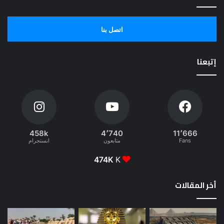
اتصل بنا
إتبعنا
458k
4٬740
11٬666
Fans
متابعون
انستجرام
474K
K
أخر المقالات