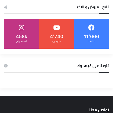
تابع العروض و الاخبار
458k
4٬740
11٬666
Fans
متابعون
انستجرام
تابعنا على فيسبوك
تواصل معنا