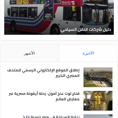
ش
ا
ر
ل
ك
ف
ا
ن
ت
ا
دليل شركات النقل السياحي
د
ا
د
ل
ق
ن
ا
ق
ل
ل
م
الأخيرة
الأشهر
ا
ص
ل
ر
س
ي
إطلاق الموقع الإلكتروني الرسمي للمتحف
ي
ة
المصري الكبير
ا
ح
ي
قناع توت عنخ آمون: رحلة أيقونة مصرية عبر
معارض العالم
زيادة السياحة في مصر بنسبة 22%