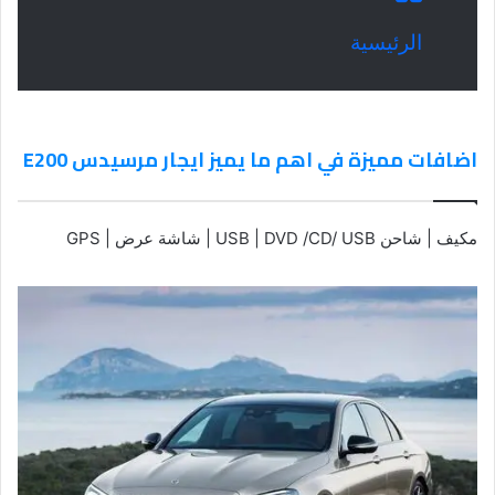
الرئيسية
اضافات مميزة في اهم ما يميز ايجار مرسيدس E200
مكيف | شاحن USB | DVD /CD/ USB | شاشة عرض | GPS