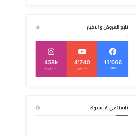
تابع العروض و الاخبار
458k
4٬740
11٬666
Fans
متابعون
انستجرام
تابعنا على فيسبوك