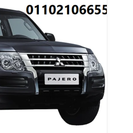
ي
قناة للسياحة دوت كوم – ع
ا
الفنادق
ح
ة
د
و
ت
ك
و
م
–
ع
ر
و
ض
ا
ل
ف
ن
ا
د
ق