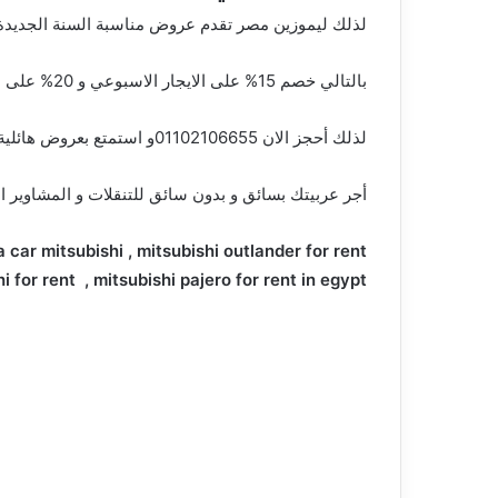
لذلك ليموزين مصر تقدم عروض مناسبة السنة الجديدة ع
بالتالي خصم 15% على الايجار الاسبوعي و 20% على الايجار الشهري .
لذلك أحجز الان 01102106655و استمتع بعروض هائلية على اكثر من 30سيارة .
أجر عربيتك بسائق و بدون سائق للتنقلات و المشاوير 
a car mitsubishi , mitsubishi outlander for rent .
 for rent , mitsubishi pajero for rent in egypt .