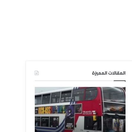
المقالات المميزة
د
ل
ي
ل
ا
ل
ف