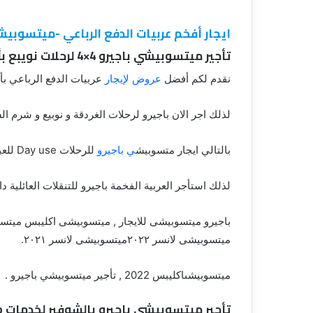
ايجار أفخم عربيات الدفع الرباعي -ميتسوبيشي باجيرو 
تأجير ميتسوبيشي باجيرو 4×4 لرحلات نويبع بأقل الاسعار01102106655
نقدم لكم أفضل
عروض لإيجار
عربيات الدفع الرباعي بأ
لذلك اجر الان باجيرو لرحلات الغردقة و نوبيع و شرم ا
بالتالي ايجار متسوبيش
ي باجيرو
للرحلات Day use للعين السخنة , وادي الريان , الاسكندرية .
لذلك استأجر العربية الفخمة باجيرو للتنقلات العائلية 
باجيرو ميتسوبيشى للايجار , ميتسوبيشى اكليبس ميتسو
ميتسوبيشى لانسر ٢٠٢٢ميتسوبيشى لانسر ٢٠٢١.
ميتسوبيشىاكليبس 2022 , تأجير ميتسوبيشي باجيرو .
تأجير ميتسوبيشي باجيرو
بالشوفير لخدمات vip في القاهرة 01102106655