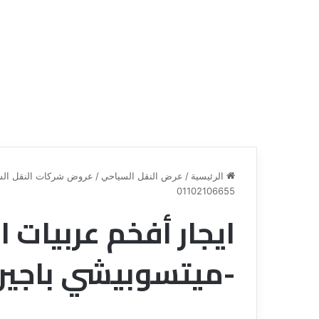
الرئيسية
/
عرض النقل السياحي
/
عروض شركات النقل الس
01102106655
ايجار أفخم عربيات ا
ق
ن
ا
-ميتسوبيشي باجيرو – 106655
ة
ل
ل
س