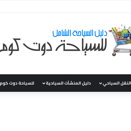
ي طلباتكم و استفسارتكم ... لو عندك سؤال او استفسار ماتدرددش فى طلب الم
النقل السياحي
دليل المنشآت السياحية
للسياحة دوت كوم