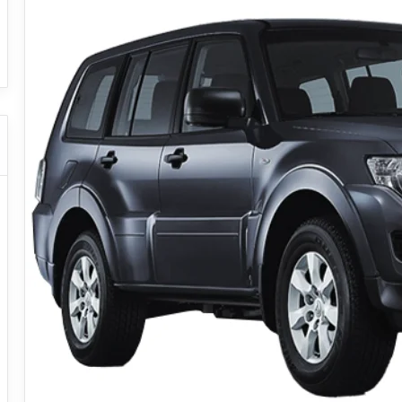
ا
ا
روض
ت
ت
عروض شركات النقل السياحي
دليل شر
ا
ا
ل
ل
ن
ن
ق
ق
ل
ل
ا
ا
ل
ل
س
س
ي
ي
ا
ا
ح
ح
ي
ي