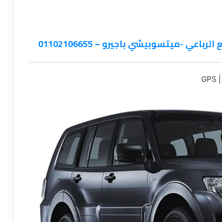
عي -ميتسوبيشي باجيرو – 01102106655