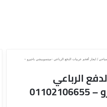
ياحي
/
ايجار أفخم عربيات الدفع الرباعي -ميتسوبيشي باجيرو –
لدفع الرباعي
ع
د
ر
ل
و
ي
01102
ض
ل
ش
ش
ر
ر
ك
ك