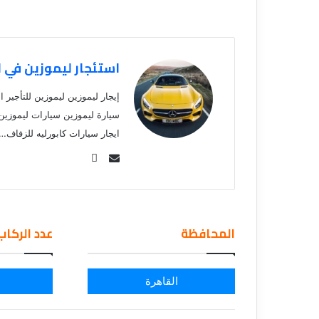
استئجار ليموزين في 
إيجار ليموزين ليموزين للتأجير 
سيارة ليموزين سيارات ليموزين ل
ايجار سيارات كابورليه للزفاف…
Se
nd
an
em
المحافظة
عدد الركاب
ail
القاهرة