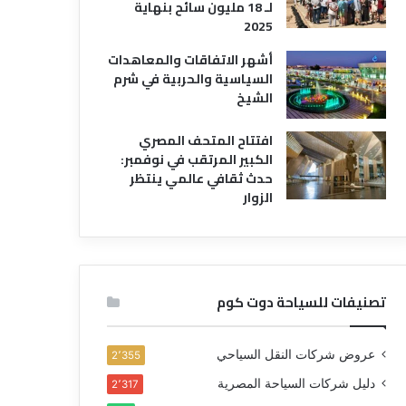
لـ 18 مليون سائح بنهاية
2025
أشهر الاتفاقات والمعاهدات
السياسية والحربية في شرم
الشيخ
افتتاح المتحف المصري
الكبير المرتقب في نوفمبر:
حدث ثقافي عالمي ينتظر
الزوار
تصنيفات للسياحة دوت كوم
عروض شركات النقل السياحي
2٬355
دليل شركات السياحة المصرية
2٬317