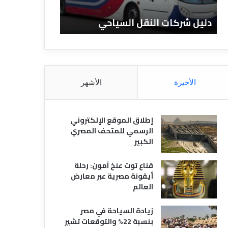
ن
ا
كات النقل السياحي
دليل الفنادق المصرية
د
ق
ا
ل
م
ص
الأخيرة
الأشهر
ر
ي
ة
إطلاق الموقع الإلكتروني
الرسمي للمتحف المصري
الكبير
قناع توت عنخ آمون: رحلة
أيقونة مصرية عبر معارض
العالم
زيادة السياحة في مصر
بنسبة 22% والتوقعات تشير