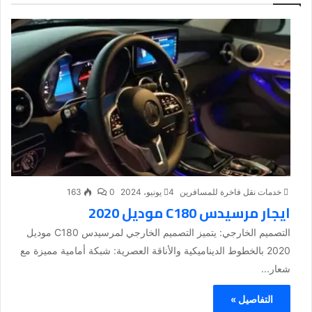
خدمات نقل فاخرة للمسافرين
4 يونيو، 2024
0
163
ايجار مرسيدس C180 موديل 2020
التصميم الخارجي: يتميز التصميم الخارجي لمرسيدس C180 موديل
2020 بالخطوط الديناميكية والأناقة العصرية: شبكة أمامية مميزة مع
شعار...
التفاصيل »