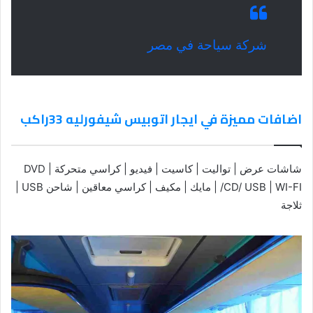
شركة سياحة في مصر
اضافات مميزة في ايجار اتوبيس شيفورليه 33راكب
شاشات عرض | تواليت | كاسيت | فيديو | كراسي متحركة | DVD
/CD/ USB | WI-FI | مايك | مكيف | كراسي معاقين | شاحن USB |
ثلاجة