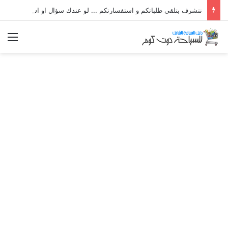
نتشرف بتلقي طلباتكم و استفسارتكم ... لو عندك سؤال او استفسار ماتدرددش فى طلب المساعدة
الق