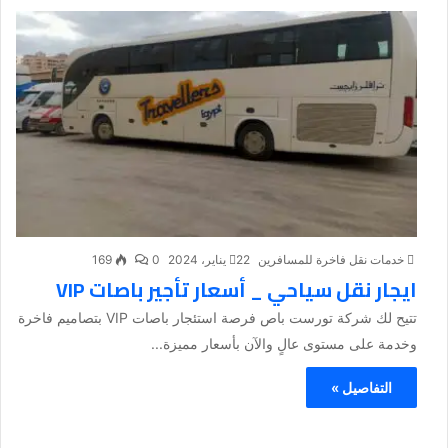
خدمات نقل فاخرة للمسافرين
22 يناير، 2024
0
169
ايجار نقل سياحي _ أسعار تأجير باصات VIP
تتيح لك شركة تورست باص فرصة استئجار باصات VIP بتصاميم فاخرة
وخدمة على مستوى عالٍ والآن بأسعار مميزة...
التفاصيل »