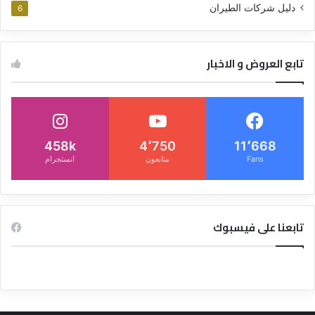
دليل شركات الطيران
6
تابع العروض و الاخبار
458k
4٬750
11٬668
Fans
متابعون
انستجرام
تابعنا على فيسبوك