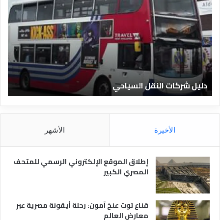
ل
ع
ي
ر
ل
ي
ا
ف
ل
ا
ف
ل
ن
ف
ا
ن
دليل الفنادق المصرية
ت
د
ا
ق
د
ا
ق
ل
و
م
ا
الأخيرة
الأشهر
ص
ن
ر
و
ي
ا
إطلاق الموقع الإلكتروني الرسمي للمتحف
ة
ع
المصري الكبير
ه
ا
قناع توت عنخ آمون: رحلة أيقونة مصرية عبر
معارض العالم