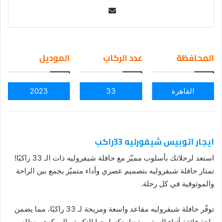
Se
nd
an
em
المحافظة
عدد الركاب
الموديل
ail
القاهرة
33
2023
ايجار اتوبيس شيفورليه 33راكب
استعد لرحلاتك بأسلوب مميّز مع حافلة شيفروليه ذات الـ 33 راكبًا!
تمتاز حافلة شيفروليه بتصميم عصري وأداء متميّز يجمع بين الراحة
والموثوقية في كل رحلة.
توفّر حافلة شيفروليه مقاعد واسعة ومريحة لـ 33 راكبًا، مما يضمن
راحة فائقة أثناء السفر. بفضل تكنولوجيا التكييف المركزي ونظام