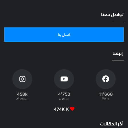
تواصل معنا
اتصل بنا
إتبعنا
458k
4٬750
11٬668
Fans
متابعون
انستجرام
474K
K
أخر المقالات